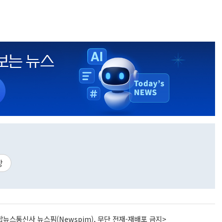
방
뉴스통신사 뉴스핌(Newspim), 무단 전재-재배포 금지>