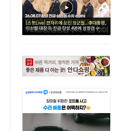
[스팟Live] 한자리에 모인 장군들...李대통령,
이상렬 대장 등 진급 장성 4명에 삼정검 수치
직접 수여｜26.08.07 장성 진급·삼정검 수치
수여식