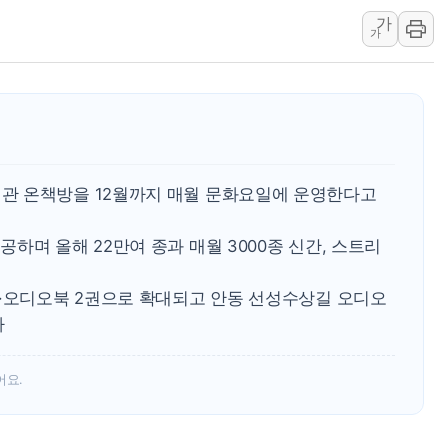
[사진] 이슬람 수니파 3개국, 공동방위협정 
가
뉴욕증시 개장 전 특징주...아틀라시안·클
가
보훈부, 미 DPAA와 MOU… "6·25 미군 실
트럼프 "금리 내려야"…파월 때와 달리 워시엔
특정 정치인 측근 포항시 정책특보 내정설...포
李 "해남 태양광, 대한민국 다음 100년 밑거
李 대통령, '6시간 마라톤 부동산 2차 회의'
관 온책방을 12월까지 매월 문화요일에 운영한다고
트럼프, 中 겨냥 폴리실리콘 관세 15% 부과
하며 올해 22만여 종과 매월 3000종 신간, 스트리
[사진] 빈살만과 에르도안의 만남
이란와이어 "이란 최고지도자 위독…곧 사망
권·오디오북 2권으로 확대되고 안동 선성수상길 오디오
남동발전, 해남군에 국내 최대 규모 400MW 
다
[인도증시] 중동 불안 속 유가 상승에 소폭 하락
어요.