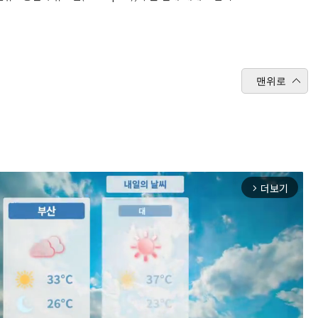
맨위로
더보기
arrow_forward_ios