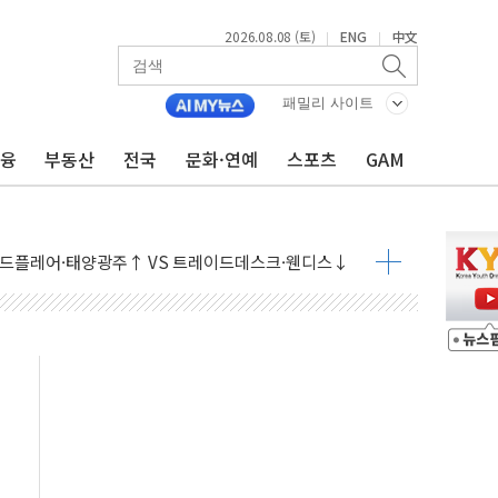
2026.08.08 (토)
ENG
中文
|
|
패밀리 사이트
금융
부동산
전국
문화·연예
스포츠
GAM
체결… 이스라엘·이란 위협에 맞설 자체 억지력 강화
 다음 주"
령…트럼프 제동
 이상 '올스톱'… 美 해상봉쇄 영향
개입했나" 촉각
용 쇼크에 반도체주 '활짝'
우려 후퇴…나스닥 선물 1%대 상승
…9월 금리 인상 기대 후퇴