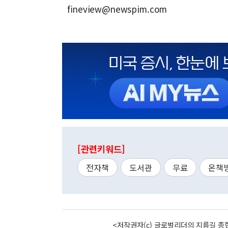
fineview@newspim.com
[관련키워드]
전자책
도서관
무료
온책
<저작권자(c) 글로벌리더의 지름길 종합