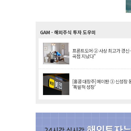
GAM
- 해외주식 투자 도우미
프론트도어 ② 사상 최고가 경신
곡점 지났다"
[홍콩 대장주] 메이퇀 ③ 신성장
'폭발적 성장'