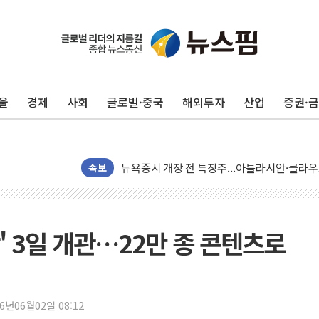
울
경제
사회
글로벌·중국
해외투자
산업
증권·
[종합] 이슬람 수니파 3국, '공동방위협정' 
속보
트럼프, 백신·자폐증 행정명령 검토…"이르면
美 항소법원, 백악관 무도회장 공사 중단 명
이란 핵심 원유 수출항 '하르그섬', 최근 1주일
' 3일 개관…22만 종 콘텐츠로
美 고용 쇼크에 엔화 장중 급등…시장은 "또 
[AI MY 뉴스] 뉴욕 반도체주 프리뷰...美 고
뉴욕증시 프리뷰, 美 고용 쇼크에 금리 인상 
[종합] 美 7월 고용 2만3000명 감소 '쇼크'
26년06월02일 08:12