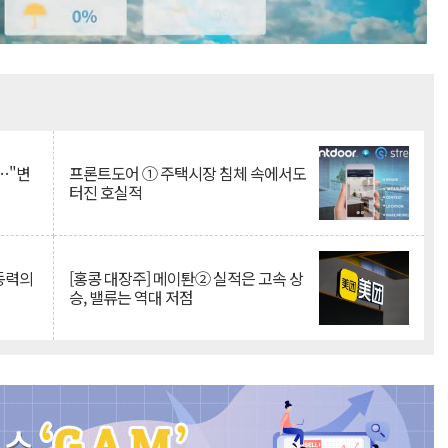
Mute
…"변
프론트도어 ① 주택시장 침체 속에서도
터진 호실적
 동력의
[홍콩 대장주] 메이퇀② 실적은 고속 상
승, 밸류는 역대 저점