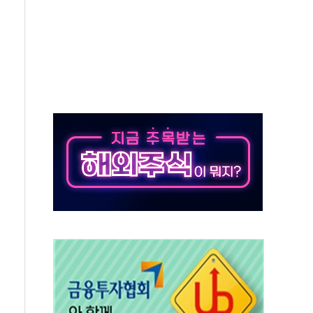
체결
라우드플레어·태양광주↑ VS 트레이드데스크·웬디스↓
종자 7359명 끝까지 찾겠다"
 톤 낮춰
항시 '시끌'
름…수도권 집중 완화 전환점"
 주재… "전폭적 공급 확대·속도전 총력"
…美 태양광주 급등
해도 놀랍지 않아"
태양광 착공…여의도 1.6배 규모
...금융주 낙폭 커