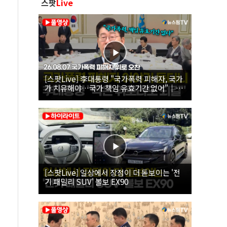
스팟
Live
[스팟Live] 李대통령 "국가폭력 피해자, 국가
가 치유해야…국가 책임 유효기간 없어"｜
26.08.07 국가폭력 피해자 위로 오찬
[스팟Live] 일상에서 장점이 더 돋보이는 '전
기 패밀리 SUV' 볼보 EX90