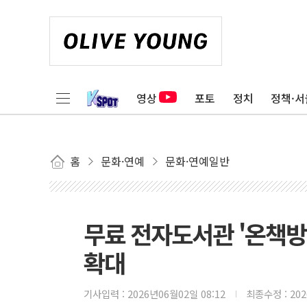
영상
포토
정치
정책·서
홈
문화·연예
문화·연예일반
무료 전자도서관 '온책방
확대
기사입력 :
2026년06월02일 08:12
최종수정 :
20