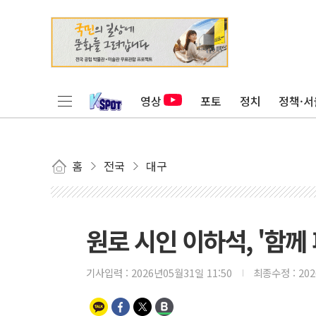
영상
포토
정치
정책·서
홈
전국
대구
원로 시인 이하석, '함께
기사입력 :
2026년05월31일 11:50
최종수정 :
20