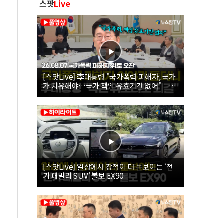
스팟
Live
[스팟Live] 李대통령 "국가폭력 피해자, 국가
가 치유해야…국가 책임 유효기간 없어"｜
26.08.07 국가폭력 피해자 위로 오찬
[스팟Live] 일상에서 장점이 더 돋보이는 '전
기 패밀리 SUV' 볼보 EX90