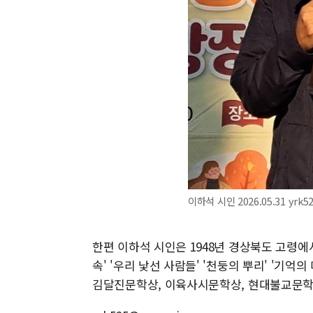
이하석 시인 2026.05.31 yrk
한편 이하석 시인은 1948년 경상북도 고령에서
속' '우리 낯선 사람들' '천둥의 뿌리' '기억
김달진문학상, 이육사시문학상, 현대불교문학