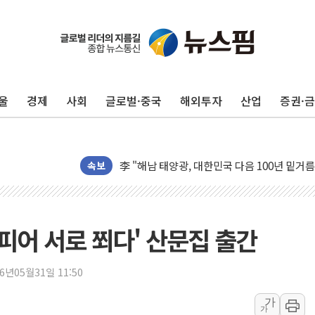
울
경제
사회
글로벌·중국
해외투자
산업
증권·
美 고용 쇼크에 엔화 장중 급등…시장은 "또 
속보
[AI MY 뉴스] 뉴욕 반도체주 프리뷰...美 고
뉴욕증시 프리뷰, 美 고용 쇼크에 금리 인상 
[종합] 美 7월 고용 2만3000명 감소 '쇼크'
 피어 서로 쬐다' 산문집 출간
[사진] 이슬람 수니파 3개국, 공동방위협정 
뉴욕증시 개장 전 특징주...아틀라시안·클
26년05월31일 11:50
보훈부, 미 DPAA와 MOU… "6·25 미군 실
가
가
트럼프 "금리 내려야"…파월 때와 달리 워시엔