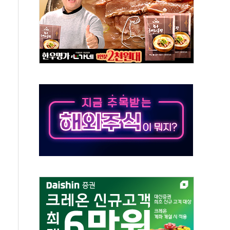
항시 '시끌'
름…수도권 집중 완화 전환점"
 주재… "전폭적 공급 확대·속도전 총력"
…美 태양광주 급등
해도 놀랍지 않아"
태양광 착공…여의도 1.6배 규모
...금융주 낙폭 커
부정책 아냐" 해명
~9일 최대 100mm 호우
체결… 수니파 국가들의 새 안보 협력 구도
비온 59㎡ 18억원대