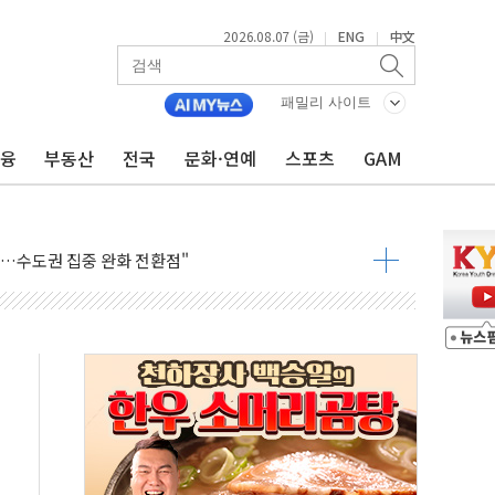
2026.08.07 (금)
ENG
中文
|
|
패밀리 사이트
금융
부동산
전국
문화·연예
스포츠
GAM
개입했나" 촉각
용 쇼크에 반도체주 '활짝'
우려 후퇴…나스닥 선물 1%대 상승
…9월 금리 인상 기대 후퇴
체결
라우드플레어·태양광주↑ VS 트레이드데스크·웬디스↓
종자 7359명 끝까지 찾겠다"
 톤 낮춰