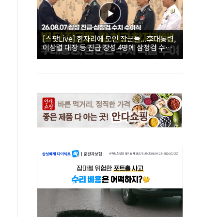
[스팟Live] 한자리에 모인 장군들...李대통령,
이상렬 대장 등 진급 장성 4명에 삼정검 수치
직접 수여｜26.08.07 장성 진급·삼정검 수치
수여식