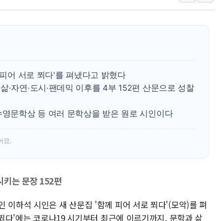
특정 정치인 측근 포항시 정책특보 내정설...포
李 "해남 태양광, 대한민국 다음 100년 밑거
李 대통령, '6시간 마라톤 부동산 2차 회의'
트럼프, 中 겨냥 폴리실리콘 관세 15% 부과
[사진] 빈살만과 에르도안의 만남
 피어 서로 쬐다'를 펴냈다고 밝혔다
이란와이어 "이란 최고지도자 위독…곧 사망
삶·자연·도시·팬데믹 이후를 4부 152편 산문으로 성찰
남동발전, 해남군에 국내 최대 규모 400MW 
김수영문학상 등 여러 문학상을 받은 원로 시인이다
[인도증시] 중동 불안 속 유가 상승에 소폭 하락
황희 '폐버스 청년주택' SNS 글 역풍에 "정
어요.
폭염 누그러지고 가뭄 숙지나...경북동해안권 8
사우디·튀르키예·파키스탄, '공동방위협정' 
신길동 신축도 3.3㎡당 7250만원…써밋 클라
키는 문장 152편
 이하석 시인은 새 산문집 '함께 피어 서로 쬐다'(모악)를 펴
 쬐다'에는 코로나19 시기부터 최근에 이르기까지, 문학과 삶