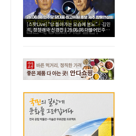
[스팟Live] “당 돌아가는 모습에 분노”…김민
석, 정청래와 신경전 | 26.08.08 더불어민주당
당대표·최고위원 후보 제주 합동연설회