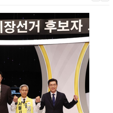
폭염에 車 운전면허 기
李대통령, 'ISA·주가
'호우 특보' 경북 울진 
주말 무더위·열대야 
오세훈 "용산공원 주택
충북 주말 무더위 지속