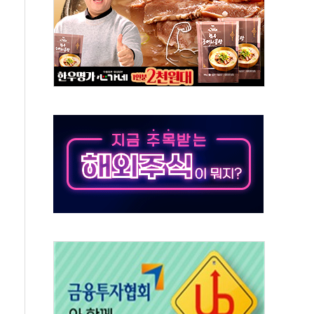
능시험 오전 집중 편성…체감온도 38도 넘으면 중단
누르기 방지법' 전면 재검토 지시
시간당 20~30mm 강한 비...가뭄 해소될 듯
지속…내륙 곳곳 소나기
 검토, 민주당 스스로 원칙 뒤집는 것"
…청주·진천 35도, 곳곳 소나기