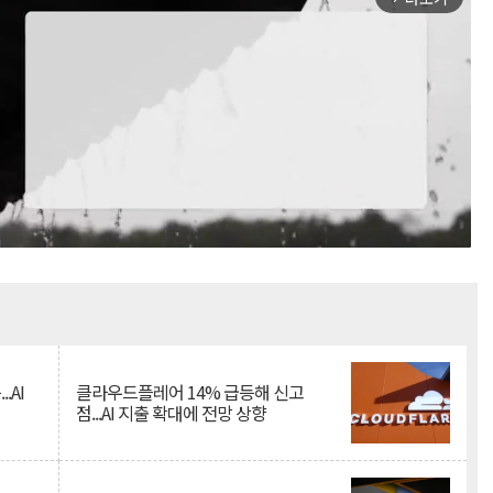
Mute
.AI
클라우드플레어 14% 급등해 신고
점...AI 지출 확대에 전망 상향