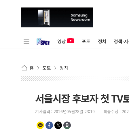
영상
포토
정치
정책·서
홈
포토
정치
서울시장 후보자 첫 TV
기사입력 :
2026년05월28일 23:19
최종수정 :
20