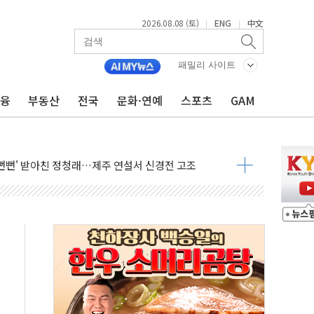
2026.08.08 (토)
ENG
中文
|
|
손해 보는 일 없게"…'결혼 페널티' 22개 과제 손본다
서 모터보트 전복…1명 사망·1명 실종
패밀리 사이트
자 기림의 날 참석..."국제적 시민 연대로 목소리 내야"
금융
부동산
전국
문화·연예
스포츠
GAM
질 중 실종 60대 나흘만에 숨진 채 발견
 흉기 살해 10대 아들 체포
 '뻔뻔' 받아친 정청래…제주 연설서 신경전 고조
재검토 지시…與 "적극 환영"·野 "졸속 국정"
주의보…10일까지 최대 3.5m 높은 물결
사망 23명…정부, 비상대응기구 가동
, 수도 베이징도 부동산 규제 철폐
위 상승으로 피서객 7명 고립…전원 구조
별똥별 멍' 운영…페르세우스 유성우 관측
시간당 50mm 이상 폭우…호우경보 발효
0대 숨져…온열질환 여부 조사