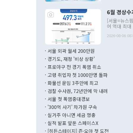
언한 것이 있
령은 공개적으
6월 경상수
주의적 희망에
관의 대북 정
[서울=뉴스핌
관 부처 장관
어 역대 최대
관의 무리한 
출 호조로 월
다. [정동영 통일부 장관이 지난달 23일 오후 서울 종로구 정부서울청사에
2026-08-06 08:
료=한국은행] 한국은행이 6일 발표한 '2026년 6월 국제수지(잠정)'에
서 취임 1주년 
면 지난 6월
부 장관 권한
1000만달러
서울 외곽 월세 200만원
발전 구상'을
이에 따라 올
적 갈등 해결
경기도, 재정 '비상 상황'
했다. 경상수
결과 혐오의 
9000만달러
프로야구 전 경기 폭염 취소
년간의 CVI
지 기준 상품
고령 취업자 첫 1000만명 돌파
무너졌다고도 
며 월간 기준
현실을 바꾸는
달러로 38.
화물선 운임 3주만에 최고
를 평화 체제
196.9% 급
검찰 수사권, 72년만에 막 내려
함께 4자 대
수출은 160
지만 이 대통
서울 첫 폭염중대경보
(18.6%) 
화공존 정책이
했다. 통관 기
'300억 사기' 차가원 구속
다"고 지적했
(16.4%)
투리가 잡혀 
실거주 아니면 세금 껑충
월(-10억9
쁜 상황이 초
증가와 유류할
실적 발표 앞둔 스페이스X
9·19 군사
기록했지만 
[히든스테이지] 즌·오아 첫 도전
"우리의 선의