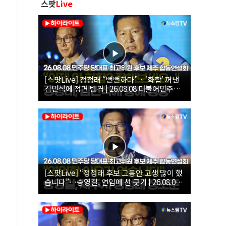
스팟
Live
[스팟Live] 정청래 “뻔뻔하다”…‘화합’ 꺼낸
김민석에 정면 반격 | 26.08.08 더불어민주당
당대표·최고위원 후보 제주 합동연설회
[스팟Live] “정청래 후보 그동안 고생 많이 했
습니다”…송영길, 연임에 선 긋기 | 26.08.08
더불어민주당 당대표·최고위원 후보 제주 합
동연설회