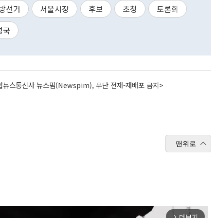
방선거
서울시장
후보
초청
토론회
영국
뉴스통신사 뉴스핌(Newspim), 무단 전재-재배포 금지>
맨위로
더보기
arrow_forward_ios