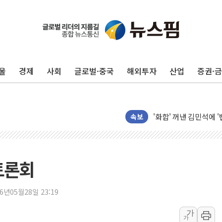
李대통령 "결혼 때문에 
여수 오동도 인근 해상
추미애, '위안부' 피해
울
경제
사회
글로벌·중국
해외투자
산업
증권·
인천 선재도 갯벌서 해루
인천서 말다툼 중 어머니
'화합' 꺼낸 김민석에
李대통령, ISA 개편 
속보
동해중부 전 해상 풍랑
연일 폭염에 온열질환 
中 전방위 아파트 부양
토론회
인제 용대리 계곡서 수
동해시, 11~14일 '
26년05월28일 23:19
강원 중·남부 동해안 
가
가
청양 밭에서 일하던 9