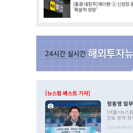
[홍콩 대장주] 메이퇀 ③ 신성장
'폭발적 성장'
[뉴스핌 베스트 기사]
정동영 업무
[서울=뉴스핌
안보 분야 정
평화공존 발전
2026-08-06 06:
발언 중에는 