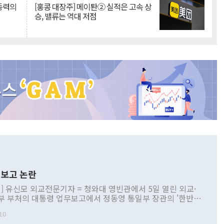
 동력의
[홍콩 대장주] 메이퇀② 실적은 고속 상
승, 밸류는 역대 저점
보고 논란
] 유신모 외교전문기자 = 청와대 영빈관에서 5일 열린 외교·
부 부처의 대통령 업무보고에서 정동영 통일부 장관의 '한반도
 구상'과 업무보고 발언이 논란을 빚고 있다. 이날 정 장관의
10
정부 내 조율을 거치지 않은 사안을 정책으로 추진하겠다고 공