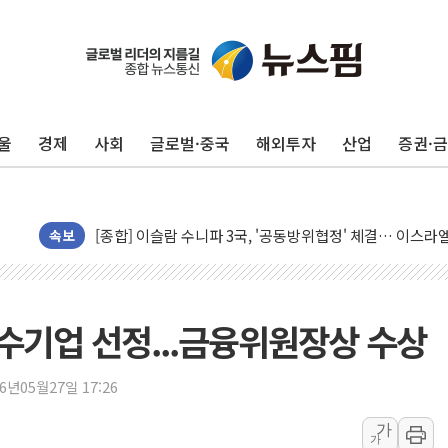
울
경제
사회
글로벌·중국
해외투자
산업
증권·
유럽증시, 美 고용 예상 밖 부진에 연준 금리 인상 가능성 
미 연준 매파 기세 꺾이나…고용 감소에 9월 동결 전망 우
[종합] 이슬람 수니파 3국, '공동방위협정' 체결… 이스라
트럼프, 백신·자폐증 행정명령 검토…"이르면 다음 주"
속보
美 항소법원, 백악관 무도회장 공사 중단 명령…트럼프 제
이란 핵심 원유 수출항 '하르그섬', 최근 1주일 이상 '올스
美 고용 쇼크에 엔화 장중 급등…시장은 "또 개입했나" 촉
우수기업 선정...금융위원장상 수상
[AI MY 뉴스] 뉴욕 반도체주 프리뷰...美 고용 쇼크에 반도
뉴욕증시 프리뷰, 美 고용 쇼크에 금리 인상 우려 후퇴…나
26년05월27일 17:26
[종합] 美 7월 고용 2만3000명 감소 '쇼크'…9월 금리 인
가
가
[사진] 이슬람 수니파 3개국, 공동방위협정 체결