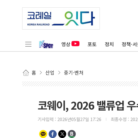
영상
포토
정치
정책·서
홈
산업
중기·벤처
코웨이, 2026 밸류업 
기사입력 :
2026년05월27일 17:26
최종수정 :
20