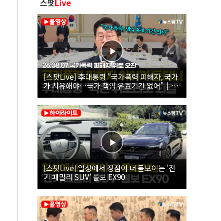
스팟
Live
[스팟Live] 李대통령 "국가폭력 피해자, 국가
가 치유해야…국가 책임 유효기간 없어"｜
26.08.07 국가폭력 피해자 위로 오찬
[스팟Live] 일상에서 장점이 더 돋보이는 '전
기 패밀리 SUV' 볼보 EX90