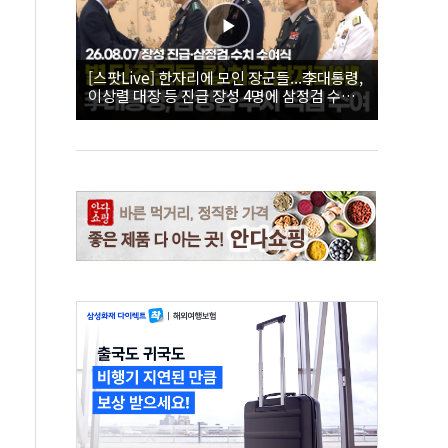
[스팟Live] 한자리에 모인 장군들...李대통령,
이상렬 대장 등 진급 장성 4명에 삼정검 수치
직접 수여｜26.08.07 장성 진급·삼정검 수치
수여식