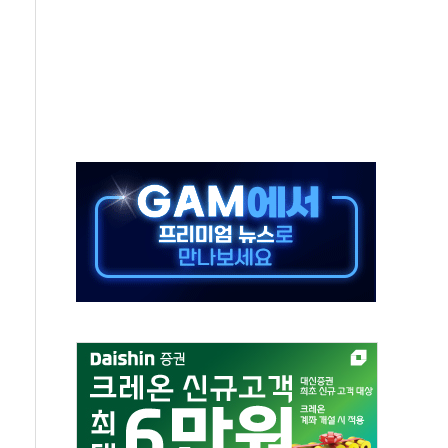
·태양광주↑ VS 트레이드데스크·웬디스↓
 끝까지 찾겠다"
중 완화 전환점"
적 공급 확대·속도전 총력"
 급등
않아"