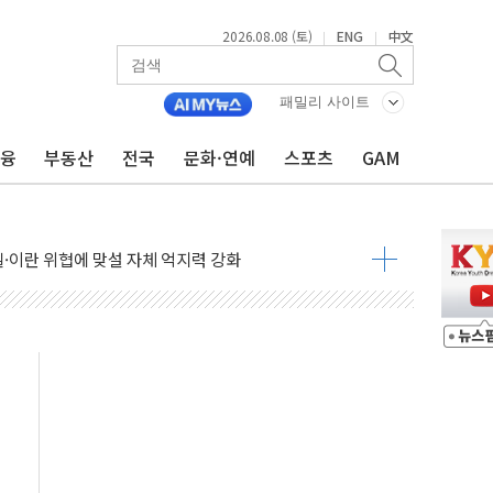
2026.08.08 (토)
ENG
中文
|
|
패밀리 사이트
금융
부동산
전국
문화·연예
스포츠
GAM
낮아지며 상승… STOXX 600 지수는 나흘 연속 최고치
세
엘·이란 위협에 맞설 자체 억지력 강화
동
톱'… 美 해상봉쇄 영향
각
체주 '활짝'
스닥 선물 1%대 상승
상 기대 후퇴