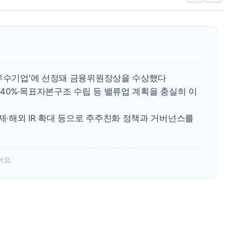
뉴욕증시 개장 전 특징주...아틀라시안·클라우드플레어
보훈부, 미 DPAA와 MOU… "6·25 미군 실종자 7359명
트럼프 "금리 내려야"…파월 때와 달리 워시엔 톤 낮춰
특정 정치인 측근 포항시 정책특보 내정설...포항시 '시끌'
李 "해남 태양광, 대한민국 다음 100년 밑거름…수도권 집
 우수기업'에 선정돼 금융위원장상을 수상했다
李 대통령, '6시간 마라톤 부동산 2차 회의' 주재… "전폭
40%·목표자본구조 수립 등 밸류업 계획을 충실히 이
트럼프, 中 겨냥 폴리실리콘 관세 15% 부과…美 태양광주
·해외 IR 확대 등으로 주주친화 정책과 거버넌스를
[사진] 빈살만과 에르도안의 만남
이란와이어 "이란 최고지도자 위독…곧 사망해도 놀랍지 
어요.