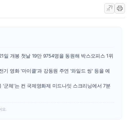
가
김정관 산업부 장관 "주 52시간 손봐
가
해군 1함대 창설 80주년…지역과 함께
[3보] 북, 원산서 동해로 단거리 탄도
우크라 드론 전술, 중남미 콜롬비아에
동해해경, 독도 해상서 부유물 감긴 
주한미군 "오산기지 누출, 백린 아닌 
21일 개봉 첫날 19만 9754명을 동원해 박스오피스 1위
구미 폐염산처리업체서 불 2시간30여
해군과 함께하는 '불금전파, 송정' 시
전기 영화 '마이클'과 강동원 주연 '와일드 씽' 등을 예
강원도 폭염특보 11일째…온열질환·가
 '군체'는 컨 국제영화제 미드나잇 스크리닝에서 7분
어요.