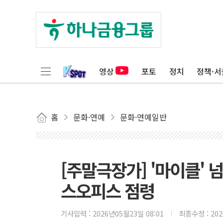
영상
포토
정치
정책·서
홈
문화·연예
문화·연예일반
[주말극장가] '마이클' 
스오피스 점령
기사입력 :
2026년05월23일 08:01
최종수정 :
20