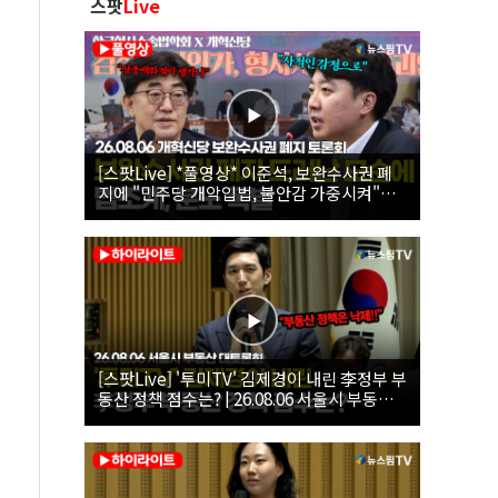
스팟
Live
[스팟Live] *풀영상* 이준석, 보완수사권 폐
지에 "민주당 개악입법, 불안감 가중시켜"｜
26.08.06 개혁신당 보완수사권 폐지 토론회
[스팟Live] '투미TV' 김제경이 내린 李정부 부
동산 정책 점수는? | 26.08.06 서울시 부동산
대토론회