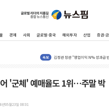
울
경제
사회
글로벌·중국
해외투자
산업
증권·
구광모, 내주 실리콘밸리서 젠슨 황 
뉴욕증시 개장 전 특징주...모더나
김정관 장관 "영업이익 N% 성과급
뉴욕증시 프리뷰, 미 주가선물 AI주
속보
청와대, 북한 단거리 탄도미사일 발사
금값 7주 만에 최고…美 고용 둔화·
[인도증시] 중동 긴장 완화에 실적 호
넘어 '군체' 예매율도 1위…주말 박
러, 1인칭시점 드론으로 우크라 민간
[베트남 증시] 지수 하락 속 'DGC
'월가의 황제' 다이먼 "금융시장 레
26년05월23일 08:01
양주 섬유염색공장서 화재 1명 중상…