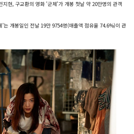
전지현, 구교환의 영화 '군체'가 개봉 첫날 약 20만명의 관객
는 개봉일인 전날 19만 9754명(매출액 점유율 74.6%)이 관