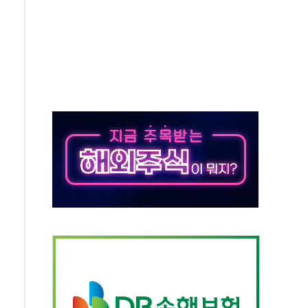
야, 경쟁상대 中과 비교해야"
하는 '선봉'의 대민 봉사
미사일 1발 발사… 올해 10번째·42일 만 도발
 새 안보 위기… 반군·마약카르텔이 습득해 전투 활용
어선 구조
무해한 표면 부식 물질"
분만에 진화...외국인 노동자 숨져
즌2
축 피해 최소화 '총력 대응'