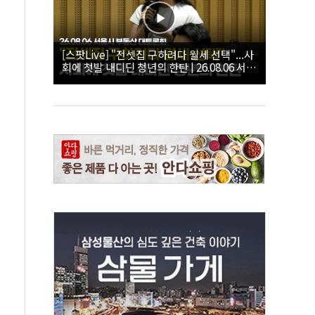
[스팟Live] "전셋집 구하려다 월세 선택"...사
회에 첫발 내디딘 청년의 한탄 | 26.08.06 서울
시 부동산 대토론회