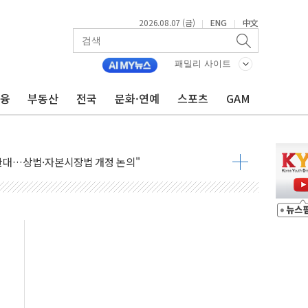
2026.08.07 (금)
ENG
中文
|
|
패밀리 사이트
금융
부동산
전국
문화·연예
스포츠
GAM
재회…로봇·AI 데이터센터·모빌리티 구체화
·아이온큐·도어대시↑ VS 샌디스크·피그마·앱러빈↓
 반대…상법·자본시장법 개정 논의"
 차익실현 속 혼조세...웨스턴디지털·샌디스크↓
에 긴급 안보 점검회의
호르무즈 재개방 기대에 강세
조까지, 상승...호실적 보고 기업 상승세 뚜렷
인 '사파리' 공격… 시민들 공포감 극대화 전략
' 임시 주총 기대감에 홀로 상한가…마진 잔액은 사상 최고
버리지 위험수위…숨은 차입이 더 큰 변수"
대응 1단계 진압 중