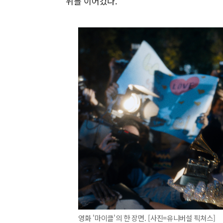
위를 이어갔다.
영화 '마이클'의 한 장면. [사진=유니버설 픽쳐스]