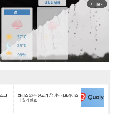
더보기
arrow_forward_ios
Mute
리스크
퀄리스 52주 신고가 ① 어닝서프라이즈
에 월가 환호