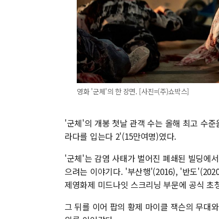
영화 '군체'의 한 장면. [사진=(주)쇼박스]
'군체'의 개봉 첫날 관객 수는 올해 최고 수준
라다를 입는다 2'(15만여명)였다.
'군체'는 감염 사태가 벌어진 폐쇄된 빌딩에
으려는 이야기다. '부산행'(2016), '반도'(
제영화제 미드나잇 스크리닝 부문에 공식 초청
그 뒤를 이어 팝의 황제 마이클 잭슨의 무대와 