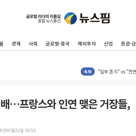
울
경제
사회
글로벌·중국
해외투자
산업
증권·
서울시, 정비사업으로 
신인류콘텐츠, 핀란드 
"일부 존치" vs "
[AI 카드뉴스] 기
속보
국민의힘 윤리위, '
수박으로 여름 나는
전남광주 구례 산불 3
이배…프랑스와 인연 맺은 거장들,
캠코, 5918억원 규
[시승기] 공간·승차감
가오픈한 홈플러스
26년05월22일 16:53
돌아온 홈플러스