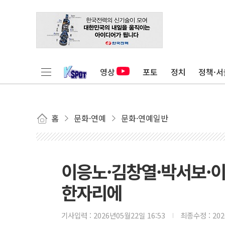
영상
포토
정치
정책·서
홈
문화·연예
문화·연예일반
이응노·김창열·박서보·
한자리에
기사입력 :
2026년05월22일 16:53
최종수정 :
20