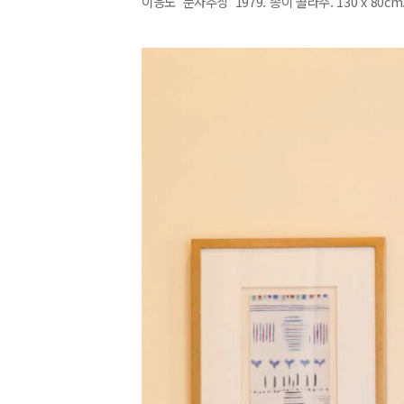
이응노 '문자추상' 1979. 종이 콜라주. 130 x 80cm