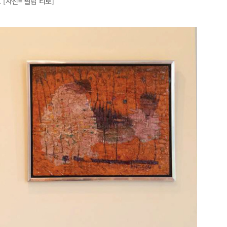
. [사진= 필립 티로]