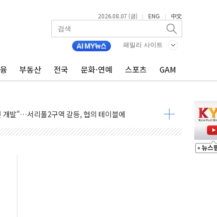
2026.08.07 (금)
ENG
中文
|
|
패밀리 사이트
금융
부동산
전국
문화·연예
스포츠
GAM
주택 36% 늘었다...공급부족 전 시장 규제 탓 커
AI 기업 Audission Oy와 운영 파트너십 체결
전면 개발"…서리풀2구역 갈등, 협의 테이블에
후변화가 바꾼 대한민국 여름
부산 돌려차기 발언' 논란 서범수·진종오 징계절차 개시
 하마
2분 만에 주불 진화...인명피해 없어
모 압류재산 1506건 공매
 잡은 볼보 EX90…'올 터치'는 호불호