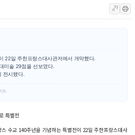
가
[종합] 청도 흥선리 
가
한미 법카 제보자 "
라인게임즈, '콰이어트
에어로케이항공, 청주
네이버, AI 브리핑 
SKT, '8월 월간 럭
전이 22일 주한프랑스대사관저에서 개막했다.
LG헬로비전 '헬로모
현대미술 29점을 선보였다.
KTis, 02-114로
이 전시됐다.
해군1함대 '창설 80
어요.
로 특별전
랑스 수교 140주년을 기념하는 특별전이 22일 주한프랑스대사