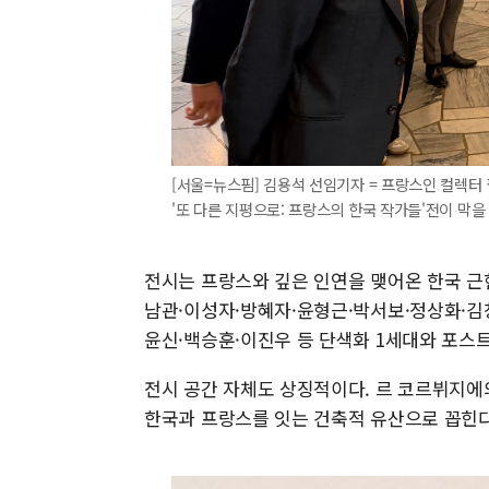
[서울=뉴스핌] 김용석 선임기자 = 프랑스인 컬렉터
'또 다른 지평으로: 프랑스의 한국 작가들'전이 막을 올렸다
전시는 프랑스와 깊은 인연을 맺어온 한국 근
남관·이성자·방혜자·윤형근·박서보·정상화·김
윤신·백승훈·이진우 등 단색화 1세대와 포스
전시 공간 자체도 상징적이다. 르 코르뷔지에
한국과 프랑스를 잇는 건축적 유산으로 꼽힌다