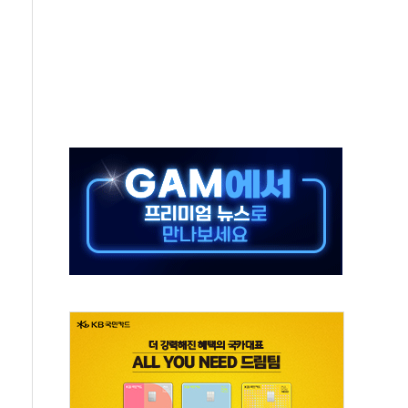
야산 산불 1시간36분만에 주불진화....인명피해 없어
신동국과 무관…자료는 전·현직 직원으로부터 확보"
' 테스트 참가자 3만 명 돌파
-중국 청두 노선 운항허가 취득...중국 노선 다변화
도입 후 블로그 창작자 지원 규모 2배 확대
키 페스타' 실시...휴대폰 결제 최대 6000원 할인
바일', 교보문고 제휴 전자책 요금제 출시
 카카오 T 택시 호출 서비스
주년' 기념식...지역축제 '불금전파, 송정'과 상생