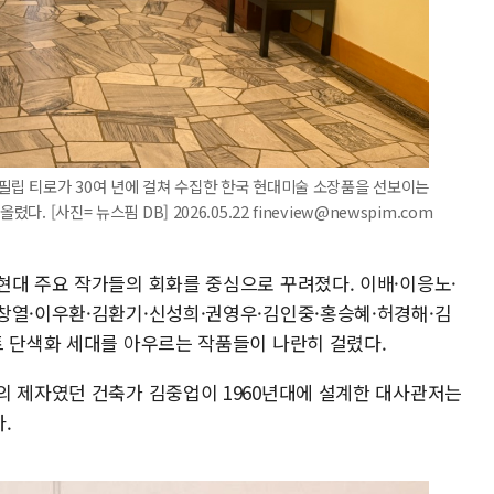
 필립 티로가 30여 년에 걸쳐 수집한 한국 현대미술 소장품을 선보이는
. [사진= 뉴스핌 DB] 2026.05.22 fineview@newspim.com
현대 주요 작가들의 회화를 중심으로 꾸려졌다. 이배·이응노·
창열·이우환·김환기·신성희·권영우·김인중·홍승혜·허경해·김
트 단색화 세대를 아우르는 작품들이 나란히 걸렸다.
의 제자였던 건축가 김중업이 1960년대에 설계한 대사관저는
.