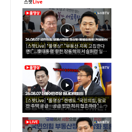
스팟
Live
[스팟Live] *풀영상* "부동산 지옥 고집한다
면!"...李대통령 향한 장동혁의 서슬퍼런 일갈
| 26.08.07 국민의힘 부동산정책 정상화 특별
위원회 전체회의
[스팟Live] *풀영상* 한병도 “국민의힘, 말로
만 주택 공급…공급 법안 처리 협조하라”｜
26.08.07 더불어민주당 원내대책회의