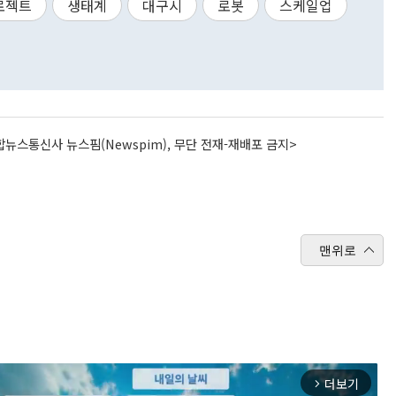
로젝트
생태계
대구시
로봇
스케일업
뉴스통신사 뉴스핌(Newspim), 무단 전재-재배포 금지>
맨위로
더보기
arrow_forward_ios