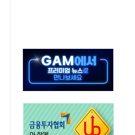
제도 손본다…산불 이재민 주택 침수·이탈에 TF 가동
1666명 검거…알선조직 집중 수사
콜 4.7% 증가…'권고' 40% 급증
에 경기 개선세 확대... 건설·고용 부진은 부담"
동자 쉼터 점검…배민과 손잡고 '착한가격업소' 할인
에 최대 1억...중기부, 협업과제 모집
보…7~8월에 연간 화재 20% 집중
틀고 선풍기도 압수"…우체국 택배 노조 '분통'
 개인정보 유출 사과…ISA·주가누르기법 재검토"