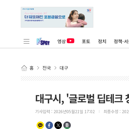
영상
포토
정치
정책·서
홈
전국
대구
대구시, '글로벌 딥테크
기사입력 :
2026년05월21일 17:02
최종수정 :
20