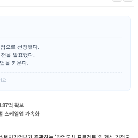
행안부, 임시조립주택 
경찰, 성매매 특별단속 
해외직구 위해제품 늘자 리
KDI "반도체·수출 견인
행안부, 폭염 속 이동노
거점으로 선정됐다.
공공데이터 활용 스타트업
비전을 발표했다.
트업을 키운다.
폭염 속 차량 화재 주의
"35도인데 에어컨 안 
어요.
한병도 "당원 커뮤니티
187억 확보
벌 스케일업 가속화
소벤처기업부가 주관하는 '창업도시 프로젝트'의 핵심 거점으