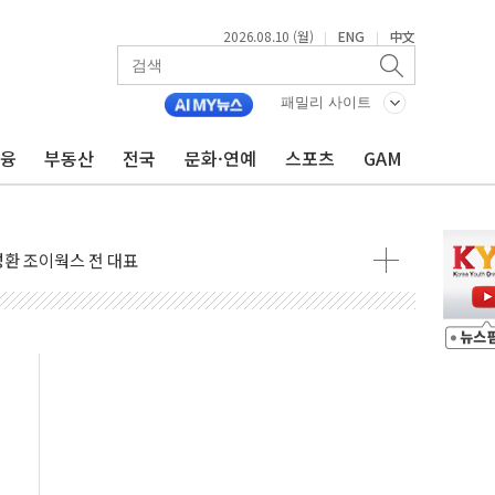
2026.08.10 (월)
ENG
中文
|
|
패밀리 사이트
금융
부동산
전국
문화·연예
스포츠
GAM
 관여' 황유성 前방첩사령관 구속영장
논란 대국민사과..."청년 주거문제 엄중함 헤어리지 못해"
성환 조이웍스 전 대표
스 전 대표
표 일정' 두고 여야 충돌
범수
, 착한가격업소 이용 활성화 업무협약 체결식
화 업무협약 체결 마친 윤호중-윤석준
만원 웃돈 매매한 2명 검찰 송치
꼬리표 떼고 질주…글로벌 자금 몰린다
매 여성…소방드론이 2시간 만에 찾아냈다