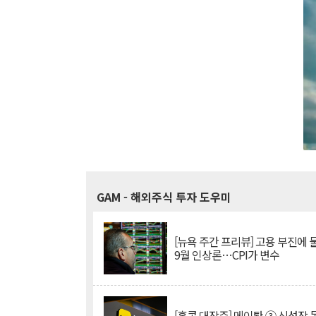
GAM
- 해외주식 투자 도우미
[뉴욕 주간 프리뷰] 고용 부진에
9월 인상론…CPI가 변수
[홍콩 대장주] 메이퇀 ③ 신성장