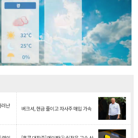
Mute
 물러난
버크셔, 현금 줄이고 자사주 매입 가속
 동력의
[홍콩 대장주] 메이퇀② 실적은 고속 상