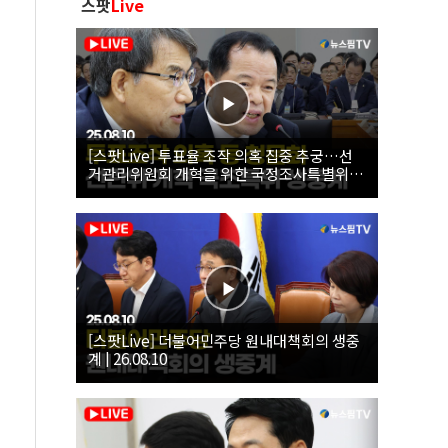
스팟
Live
[스팟Live] 투표율 조작 의혹 집중 추궁…선
거관리위원회 개혁을 위한 국정조사특별위원
회 | 26.08.10
[스팟Live] 더불어민주당 원내대책회의 생중
계 | 26.08.10