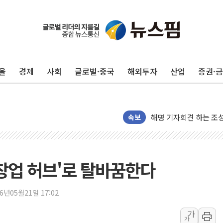
울
경제
사회
글로벌·중국
해외투자
산업
증권·
종합특검, '채상병 사건
황희, '폐버스 주택' 
해명 기자회견 하는 조
발언 나선 조성환 조이웍
속보
선관위 국조특위, '재검
대화 나누는 윤상현-서
행정안전부-우아한형제들
 창업 허브'로 탈바꿈한다
착한가격업소 이용 활성
전매제한 기간중 8000
26년05월21일 17:02
유럽 증시, '싸구려' 
가
가
산속 헤매던 80대 치