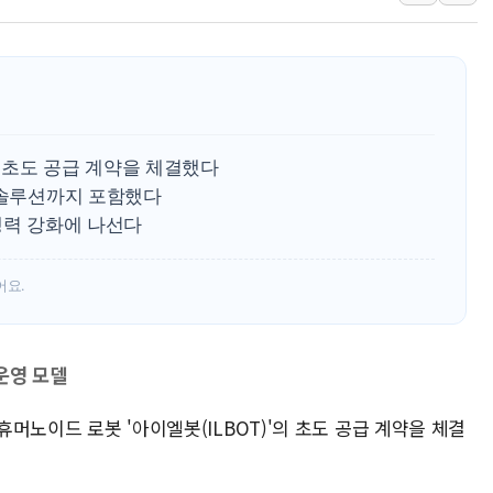
강릉·동해·삼척 시간당 최대 
폐기물 수거하다 참변…60대
서울 중랑구 주택가서 흉기 난
李대통령 "결혼 때문에 손해 
여수 오동도 인근 해상서 모
 초도 공급 계약을 체결했다
추미애, '위안부' 피해자 기림
 솔루션까지 포함했다
쟁력 강화에 나선다
인천 선재도 갯벌서 해루질 중
인천서 말다툼 중 어머니 흉기
어요.
'화합' 꺼낸 김민석에 '뻔뻔
李대통령, ISA 개편 재검토 
운영 모델
 휴머노이드 로봇 '아이엘봇(ILBOT)'의 초도 공급 계약을 체결