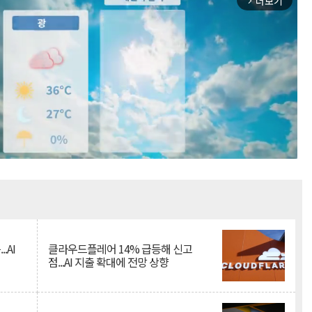
더보기
arrow_forward_ios
Mute
.AI
클라우드플레어 14% 급등해 신고
점...AI 지출 확대에 전망 상향