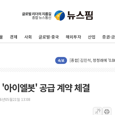
울
경제
사회
글로벌·중국
해외투자
산업
증권·
울진·영덕 '호우특보'-포항 '
[종합] 김민석, 정청래에 '0.86
인천 합동연설회 나선 송영길
속보
김민석, 2주차 제주·인천 경선서
인사하는 김민석 당대표 후보
[속보] 민주, 제주·인천 경선 결
'아이엘봇' 공급 계약 체결
[속보] 민주, 인천 경선 결과 발
[속보] 민주, 제주 경선 결과 발
26년05월21일 13:08
이번주 국내 주요 금융일정(8.1
가
가
美, 이란전 출구전략 만지작