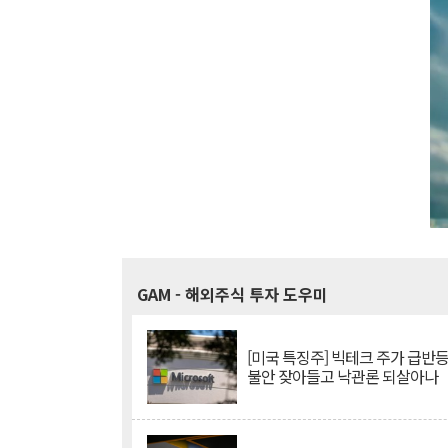
GAM
- 해외주식 투자 도우미
[미국 특징주] 빅테크 주가 급반등..
불안 잦아들고 낙관론 되살아나