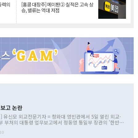
 동력의
[홍콩 대장주] 메이퇀② 실적은 고속 상
승, 밸류는 역대 저점
보고 논란
] 유신모 외교전문기자 = 청와대 영빈관에서 5일 열린 외교·
부 부처의 대통령 업무보고에서 정동영 통일부 장관의 '한반도
 구상'과 업무보고 발언이 논란을 빚고 있다. 이날 정 장관의
10
정부 내 조율을 거치지 않은 사안을 정책으로 추진하겠다고 공