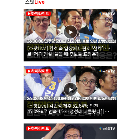
스팟
Live
[스팟Live] 환호 속 입장해 나란히 ‘찰칵’…서
로 ‘저격 연설’ 들을 때 후보들 표정은? |
26.08.08 더불어민주당 당대표·최고위원 후
보 인천 합동연설회
[스팟Live] 김민석 제주 52.64%·인천
45.09%로 연속 1위…정청래 따돌렸다’ |
26.08.08 더불어민주당 당대표·최고위원 후
보 인천 합동연설회