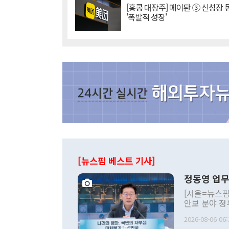
[홍콩 대장주] 메이퇀 ③ 신성장
'폭발적 성장'
[뉴스핌 베스트 기사]
정동영 업무
[서울=뉴스핌
안보 분야 정
평화공존 발전
2026-08-06 06:
발언 중에는 