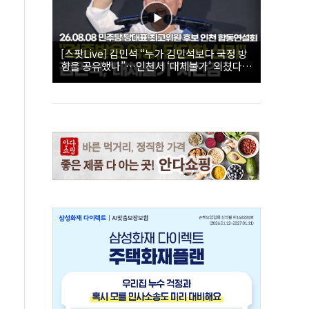
[스팟Live] 김민석 “누가 김민석보다 국정 방
향을 공유했나”…인천서 ‘대체불가’ 외쳤다 |
26.08.08 더불어민주당 당대표·최고위원 후
보 인천 합동연설회