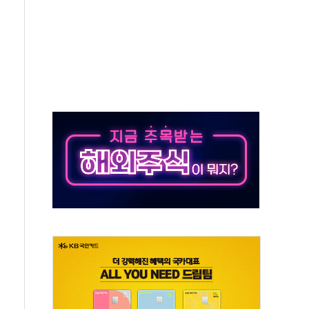
50㎜ 폭우…강원 동해안 강한 비 이어져
 환경미화원 수거차에 치여 사망
동…60대 남성 2명 숨져
보는 일 없게"…'결혼 페널티' 22개 과제 손본다
터보트 전복…1명 사망·1명 실종
의 날 참석..."국제적 시민 연대로 목소리 내야"
 실종 60대 나흘만에 숨진 채 발견
 살해 10대 아들 체포
' 받아친 정청래…제주 연설서 신경전 고조
지시…與 "적극 환영"·野 "졸속 국정"