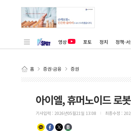
영상
포토
정치
정책·서
홈
증권·금융
증권
아이엘, 휴머노이드 로봇 
기사입력 :
2026년05월21일 13:08
최종수정 :
20