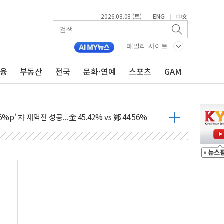
2026.08.08 (토)
ENG
中文
|
|
패밀리 사이트
금융
부동산
전국
문화·연예
스포츠
GAM
산사태 주의보'...경북도, 호우 피해·통제구간 없어
%p' 차 재역전 성공...金 45.42% vs 鄭 44.56%
·정청래·김민석 당대표 후보
 정청래에 승리...47.75% vs 42.08%
과 발표...김민석 47.75% 정청래 42.08%
표...김민석 45.09% 정청래 43.27% 송영길 11.63%
표...김민석 52.64% 정청래 39.89% 송영길 7.47%
0~8.14)
…공습 한계·탄약 부족 현실화