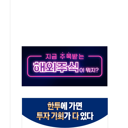
야, 경쟁상대 中과 비교해야"
하는 '선봉'의 대민 봉사
미사일 1발 발사… 올해 10번째·42일 만 도발
 새 안보 위기… 반군·마약카르텔이 습득해 전투 활용
어선 구조
무해한 표면 부식 물질"
분만에 진화...외국인 노동자 숨져
즌2
축 피해 최소화 '총력 대응'