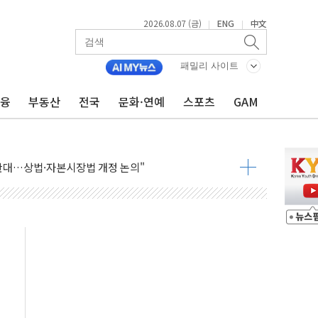
2026.08.07 (금)
ENG
中文
|
|
패밀리 사이트
금융
부동산
전국
문화·연예
스포츠
GAM
재회…로봇·AI 데이터센터·모빌리티 구체화
·아이온큐·도어대시↑ VS 샌디스크·피그마·앱러빈↓
 반대…상법·자본시장법 개정 논의"
 차익실현 속 혼조세...웨스턴디지털·샌디스크↓
에 긴급 안보 점검회의
호르무즈 재개방 기대에 강세
조까지, 상승...호실적 보고 기업 상승세 뚜렷
인 '사파리' 공격… 시민들 공포감 극대화 전략
' 임시 주총 기대감에 홀로 상한가…마진 잔액은 사상 최고
버리지 위험수위…숨은 차입이 더 큰 변수"
대응 1단계 진압 중