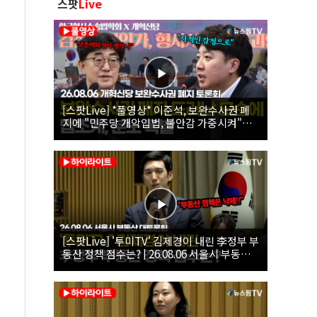
스팟
Live
[스팟Live] *풀영상* 이준석, 보완수사권 폐
지에 "민주당 개악입법, 불안감 가중시켜"｜
26.08.06 개혁신당 보완수사권 폐지 토론회
[스팟Live] '투미TV' 김제경이 내린 李정부 부
동산 정책 점수는? | 26.08.06 서울시 부동산
대토론회