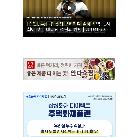
[스팟Live] "전셋집 구하려다 월세 선택"...사
회에 첫발 내디딘 청년의 한탄 | 26.08.06 서울
시 부동산 대토론회