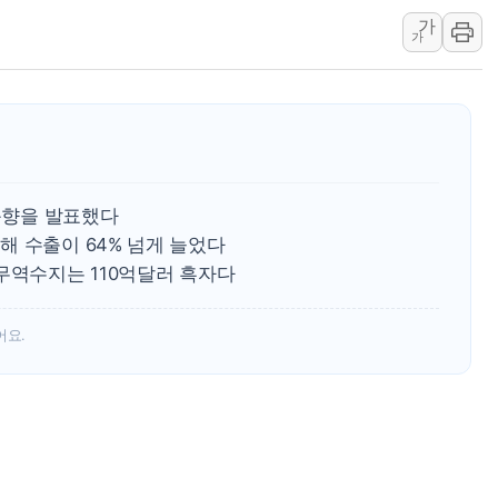
가
김정관 산업부 장관 "주 52시간 손봐
가
해군 1함대 창설 80주년…지역과 함께
[3보] 북, 원산서 동해로 단거리 탄도
우크라 드론 전술, 중남미 콜롬비아에
동해해경, 독도 해상서 부유물 감긴 
주한미군 "오산기지 누출, 백린 아닌 
 동향을 발표했다
구미 폐염산처리업체서 불 2시간30여
해 수출이 64% 넘게 늘었다
해군과 함께하는 '불금전파, 송정' 시
무역수지는 110억달러 흑자다
강원도 폭염특보 11일째…온열질환·가
어요.