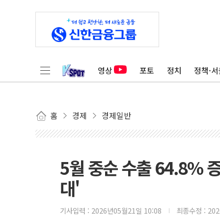
영상
포토
정치
정책·서
홈
경제
경제일반
5월 중순 수출 64.8%
대'
기사입력 :
2026년05월21일 10:08
최종수정 :
20