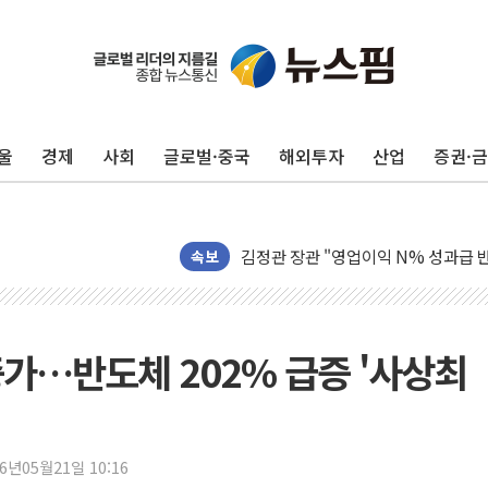
울
경제
사회
글로벌·중국
해외투자
산업
증권·
구광모, 내주 실리콘밸리서 젠슨 황 
뉴욕증시 개장 전 특징주...모더나
김정관 장관 "영업이익 N% 성과급
뉴욕증시 프리뷰, 미 주가선물 AI주
속보
청와대, 북한 단거리 탄도미사일 발사
금값 7주 만에 최고…美 고용 둔화·
[인도증시] 중동 긴장 완화에 실적 호
 증가…반도체 202% 급증 '사상최
러, 1인칭시점 드론으로 우크라 민간
[베트남 증시] 지수 하락 속 'DGC
'월가의 황제' 다이먼 "금융시장 레
26년05월21일 10:16
양주 섬유염색공장서 화재 1명 중상…