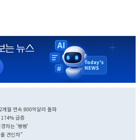
…2개월 연속 800억달러 돌파
 174% 급증
환경차는 '쌩쌩'
수출 견인차"