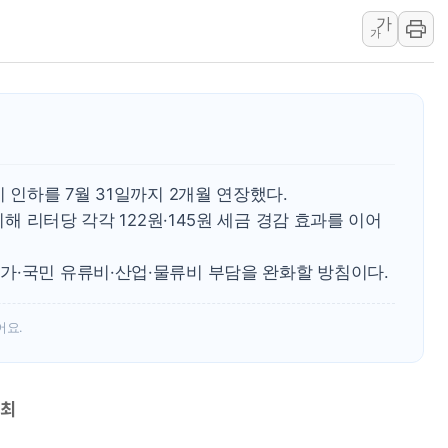
가
보훈부, 미 DPAA와 MOU… "6·25 미군 실
가
트럼프 "금리 내려야"…파월 때와 달리 워시엔
특정 정치인 측근 포항시 정책특보 내정설...포
李 "해남 태양광, 대한민국 다음 100년 밑거
李 대통령, '6시간 마라톤 부동산 2차 회의'
트럼프, 中 겨냥 폴리실리콘 관세 15% 부과
 인하를 7월 31일까지 2개월 연장했다.
[사진] 빈살만과 에르도안의 만남
지해 리터당 각각 122원·145원 세금 경감 효과를 이어
이란와이어 "이란 최고지도자 위독…곧 사망
남동발전, 해남군에 국내 최대 규모 400MW 
가·국민 유류비·산업·물류비 부담을 완화할 방침이다.
어요.
개최