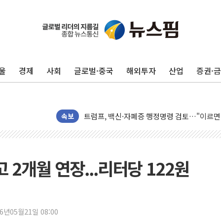
울
경제
사회
글로벌·중국
해외투자
산업
증권·
미 연준 매파 기세 꺾이나…고용 감소에 9월 
[종합] 이슬람 수니파 3국, '공동방위협정' 
트럼프, 백신·자폐증 행정명령 검토…"이르면
美 항소법원, 백악관 무도회장 공사 중단 명
속보
이란 핵심 원유 수출항 '하르그섬', 최근 1주일
美 고용 쇼크에 엔화 장중 급등…시장은 "또 
[AI MY 뉴스] 뉴욕 반도체주 프리뷰...美 고
 2개월 연장...리터당 122원
뉴욕증시 프리뷰, 美 고용 쇼크에 금리 인상 
[종합] 美 7월 고용 2만3000명 감소 '쇼크'
[사진] 이슬람 수니파 3개국, 공동방위협정 
26년05월21일 08:00
뉴욕증시 개장 전 특징주...아틀라시안·클