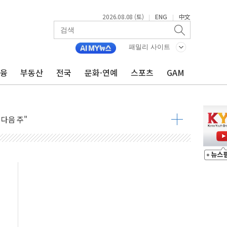
2026.08.08 (토)
ENG
中文
|
|
패밀리 사이트
금융
부동산
전국
문화·연예
스포츠
GAM
동결 전망 우세
체결… 이스라엘·이란 위협에 맞설 자체 억지력 강화
 다음 주"
령…트럼프 제동
 이상 '올스톱'… 美 해상봉쇄 영향
개입했나" 촉각
용 쇼크에 반도체주 '활짝'
우려 후퇴…나스닥 선물 1%대 상승
…9월 금리 인상 기대 후퇴
체결
라우드플레어·태양광주↑ VS 트레이드데스크·웬디스↓