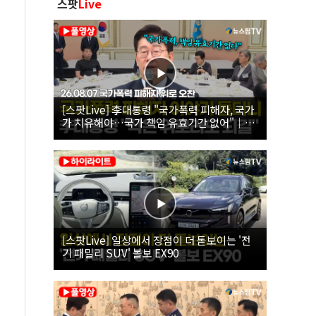
스팟
Live
[스팟Live] 李대통령 "국가폭력 피해자, 국가
가 치유해야…국가 책임 유효기간 없어"｜
26.08.07 국가폭력 피해자 위로 오찬
[스팟Live] 일상에서 장점이 더 돋보이는 '전
기 패밀리 SUV' 볼보 EX90