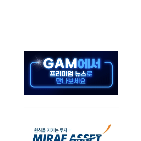
종자 7359명 끝까지 찾겠다"
 톤 낮춰
항시 '시끌'
름…수도권 집중 완화 전환점"
 주재… "전폭적 공급 확대·속도전 총력"
…美 태양광주 급등
해도 놀랍지 않아"
태양광 착공…여의도 1.6배 규모