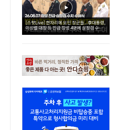
[스팟Live] 한자리에 모인 장군들...李대통령,
이상렬 대장 등 진급 장성 4명에 삼정검 수치
직접 수여｜26.08.07 장성 진급·삼정검 수치
수여식