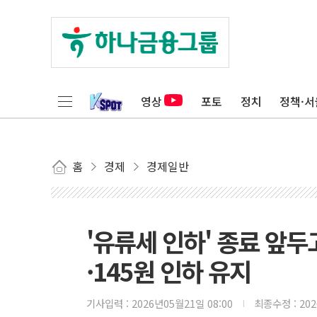
영상
포토
정치
정책·서
홈
경제
경제일반
'유류세 인하' 종료 앞두고
·145원 인하 유지
기사입력 :
2026년05월21일 08:00
최종수정 :
20