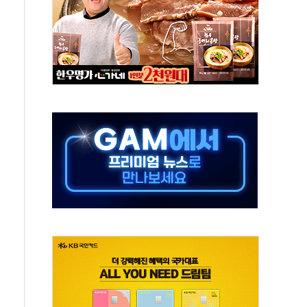
..지역축제 '불금전파, 송정'과 상생
비 본격화…'AI 데이터 기반 메디테크 혁신허브' 구상
로 출입 통제
추돌…1명 심정지·5명 부상
..진화헬기 3대 투입
 항소심도 징역 3년