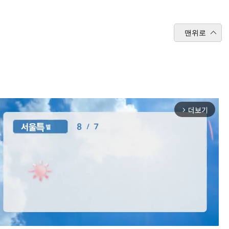
맨위로
더보기
arrow_forward_ios