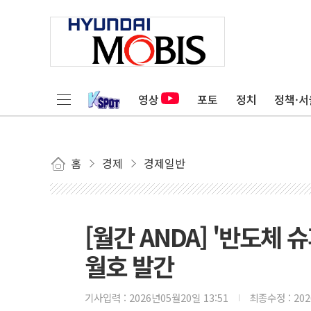
영상
포토
정치
정책·서
홈
경제
경제일반
[월간 ANDA] '반도체
월호 발간
기사입력 :
2026년05월20일 13:51
최종수정 :
20