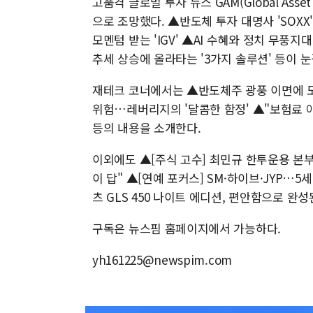
고품격 글로벌 투자 뉴스 GAM(Global Ass
으로 조망했다. ▲반도체 투자 대명사 'SOXX'
모멘텀 받는 'IGV' ▲AI 수혜와 정치 무풍지
추세 상승에 올라타는 '3가지 솔루션' 등이 눈
재테크 코너에서는 ▲반도체주 광풍 이면에 도
위험…레버리지의 '달콤한 함정' ▲"보험료 아
등의 내용을 소개한다.
이외에도 ▲[주식 고수] 최민규 한투운용 본부
이 답" ▲[연예 포커스] SM·하이브·JYP…
츠 GLS 450 나이트 에디션, 편안함으로 완
구독은 뉴스핌 홈페이지에서 가능하다.
yh161225@newspim.com