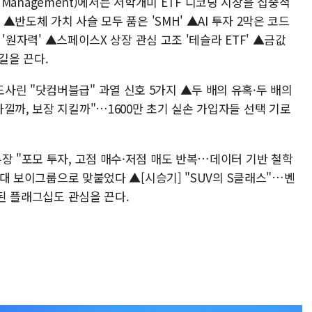
et Management)에서는 서학개미 ETF 디코딩 시장을 집중적
 ▲반도체 가치 사슬 모두 품은 'SMH' ▲AI 투자 2막은 코드
대 '원자력' ▲스페이스X 상장 관심 고조 '테슬라 ETF' ▲금값
길을 끈다.
사린 "닷컴버블급" 과열 신호 5가지 ▲두 배의 유혹·두 배의
낄까, 보장 지킬까"…1600만 초기 실손 가입자들 선택 기로
장 "포모 투자, 고점 매수·저점 매도 반복…데이터 기반 철학
5세대 보이그룹으로 맞붙었다 ▲[시승기] "SUV의 S클래스"…벤
성된 플래그십도 관심을 끈다.