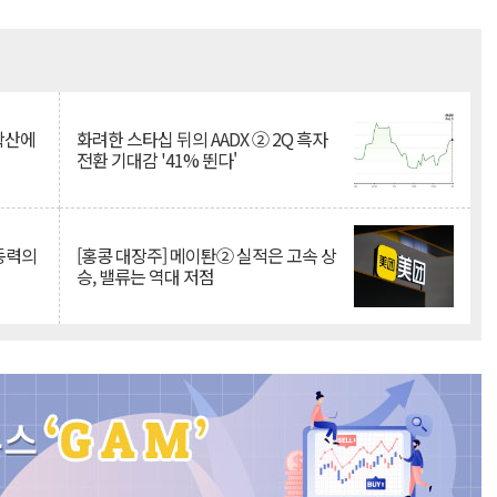
Mute
 확산에
화려한 스타십 뒤의 AADX ② 2Q 흑자
전환 기대감 '41% 뛴다'
 동력의
[홍콩 대장주] 메이퇀② 실적은 고속 상
승, 밸류는 역대 저점