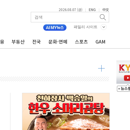
2026.08.07 (금)
ENG
中文
|
|
불 진화...인명피해 없어
패밀리 사이트
06건 공매
금융
부동산
전국
문화·연예
스포츠
GAM
X90…'올 터치'는 호불호
시간36분만에 주불진화....인명피해 없어
…자료는 전·현직 직원으로부터 확보"
가자 3만 명 돌파
선 운항허가 취득...중국 노선 다변화
 창작자 지원 규모 2배 확대
...휴대폰 결제 최대 6000원 할인
고 제휴 전자책 요금제 출시
 호출 서비스