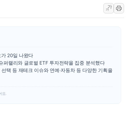
가
해군1함대 '창설 80주년' 기념식.
가
원주시, 첨단의료복합단지 지정 준
삼척시, 무건리 이끼폭포 생태탐방
전남광주 화정역 인근 도로 4중 
청도 문수리 야산서 산불 진화 중.
'해병 순직 책임' 임성근 전 사단장
호가 20일 나왔다
체 슈퍼랠리와 글로벌 ETF 투자전략을 집중 분석했다
 선택 등 재테크 이슈와 연예·자동차 등 다양한 기획을
어요.