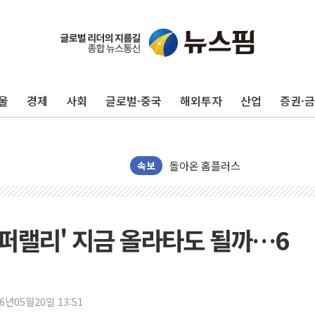
수박으로 여름 나는 하마
전남광주 구례 산불 32분 만에 주
캠코, 5918억원 규모 압류재산 15
울
경제
사회
글로벌·중국
해외투자
산업
증권·
[시승기] 공간·승차감 잡은 볼보 E
가오픈한 홈플러스
돌아온 홈플러스
[종합] 청도 흥선리 야산 산불 1
속보
한미 법카 제보자 "신동국과 무관
라인게임즈, '콰이어트' 테스트 참
에어로케이항공, 청주-중국 청두 노
 슈퍼랠리' 지금 올라타도 될까…6
네이버, AI 브리핑 도입 후 블로그
SKT, '8월 월간 럭키 페스타' 실시
LG헬로비전 '헬로모바일', 교보문
26년05월20일 13:51
KTis, 02-114로 카카오 T 택시