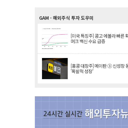
GAM
- 해외주식 투자 도우미
[미국 특징주] 콩고 에볼라 빠른
머크 백신 수요 급증
[홍콩 대장주] 메이퇀 ③ 신성장
'폭발적 성장'