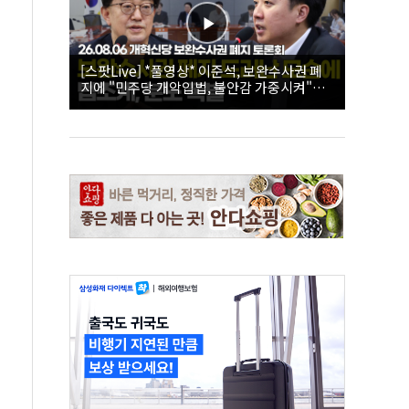
[스팟Live] *풀영상* 이준석, 보완수사권 폐
지에 "민주당 개악입법, 불안감 가중시켜"｜
26.08.06 개혁신당 보완수사권 폐지 토론회