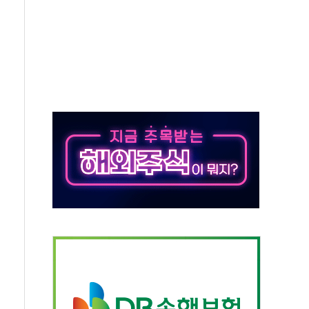
IT 2026' 참가
억원…순이익 흑자 전환
 따른 중과세는 과세 원칙 어긋나"
이용자수 1000만 돌파
고한 파트너십 이어갈 예정"
항의 서한…"표현의 자유 위협"
.2분기 영업이익 121% 급증
울·경기·충북 선관위 등 추가 압수수색
, 30일 2주년 기념 행사
..RSU 세제지원 긍정 검토되길"