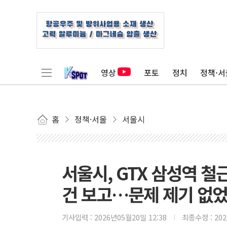
영상
포토
정치
정책·서
홈
정책·서울
서울시
서울시, GTX 삼성역 철
건 보고…문제 제기 없었
기사입력 :
2026년05월20일 12:38
최종수정 :
20