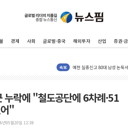
울
경제
사회
글로벌·중국
해외투자
산업
증권·
美 민주, 트럼프 측에 200만 
지방공기업 경영평가, 서울농수산식
예천 실종신고 80대 남성 논둑서
속보
"35초마다 중국과 통신"...美
한병도 "막말 정치를 좌시하지 
원내대책회의 참석하는 한병도
근 누락에 "철도공단에 6차례·51
AIA그룹, 12년 연속 MDRT 
어"
[컨콜] 네이버, 멤버십 연계 배송
[컨콜] 네이버 AI탭, 올해 안
26년05월20일 12:38
[특징주] 포스코퓨처엠, LFP 