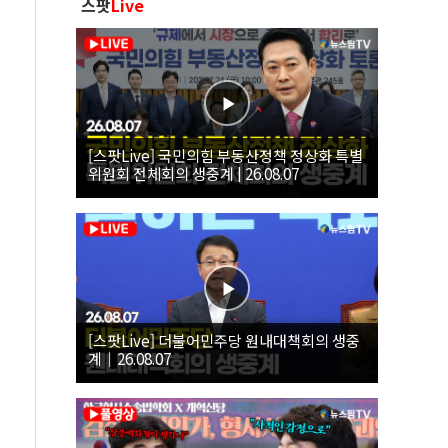
스팟
Live
[스팟Live] 국민의힘 부동산정책 정상화 특별
위원회 전체회의 생중계 | 26.08.07
[스팟Live] 더불어민주당 원내대책회의 생중
계｜26.08.07