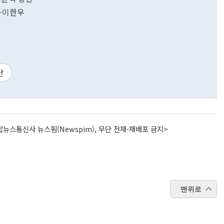
호-이한우
단
뉴스통신사 뉴스핌(Newspim), 무단 전재-재배포 금지>
맨위로