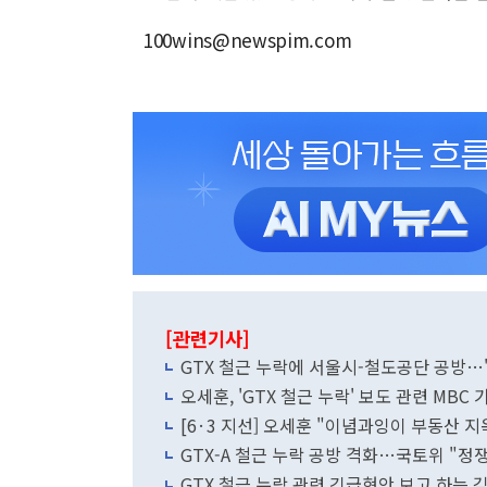
100wins@newspim.com
[관련기사]
GTX 철근 누락에 서울시-철도공단 공방…"
오세훈, 'GTX 철근 누락' 보도 관련 MBC
[6·3 지선] 오세훈 "이념과잉이 부동산 지
GTX-A 철근 누락 공방 격화…국토위 "정쟁"
GTX 철근 누락 관련 긴급현안 보고 하는 