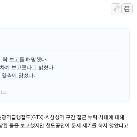
HDC랩스, 'BUILD CON SUMM
가
가
와이즈버즈, 상반기 매출 245
배준영 의원 "거주 사용 형태에
[컨콜] 네이버, AI탭 월간 활성 
[컨콜] 네이버, "엔비디아와 공
美공화, 韓 '개정 정통망법'에 
 누락 보고를 해명했다.
롯데쇼핑, 백화점이 이끈 반등..
6차례 보고했다고 밝혔다.
합수본, '투표율 조작 의혹' 서
 양측이 맞섰다.
교원그룹 펫 프렌들리 호텔 '키녹'
벤처업계 "정부 세제개편안 환영.
어요.
권광역급행철도(GTX)-A 삼성역 구간 철근 누락 사태에 대해
행 상황 등을 보고했지만 철도공단이 문제 제기를 하지 않았다고