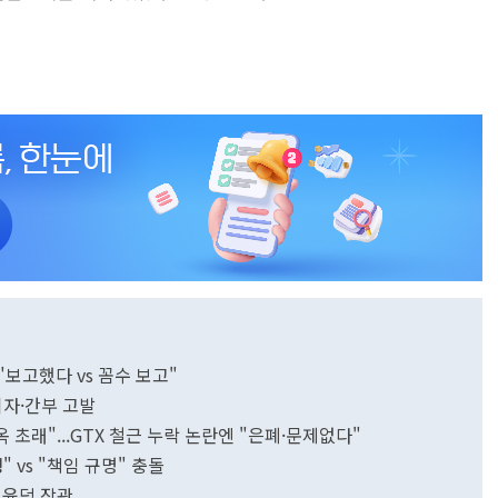
보고했다 vs 꼼수 보고"
 기자·간부 고발
옥 초래"...GTX 철근 누락 논란엔 "은폐·문제없다"
 vs "책임 규명" 충돌
김윤덕 장관