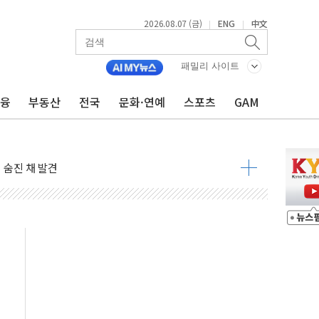
2026.08.07 (금)
ENG
中文
|
|
패밀리 사이트
금융
부동산
전국
문화·연예
스포츠
GAM
달러 건넨 韓기업 조사… "관세 무마용 뇌물 의혹"
품공사 등 20곳 '최우수'...인천환경공단 등 '부진'
 숨진 채 발견
보안기업, 중국제 공유기서 '백도어' 발견
않겠다"
회원 수 세계 1위…국내 회원 34% 증가
 혜택 강화...새벽 배송 도입 예정
으로 부동산과 건강까지 영역 확장 예정
장기공급 합의에 7%대 급등