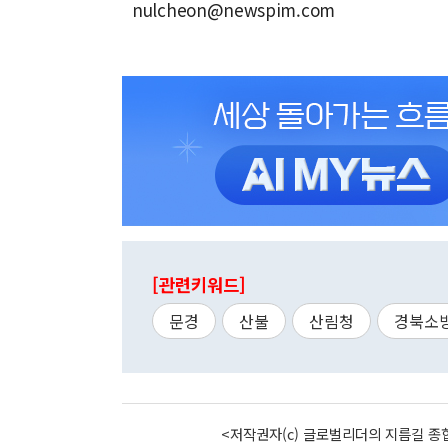
nulcheon@newspim.com
[관련키워드]
문경
산불
산림청
경북소
<저작권자(c) 글로벌리더의 지름길 종합