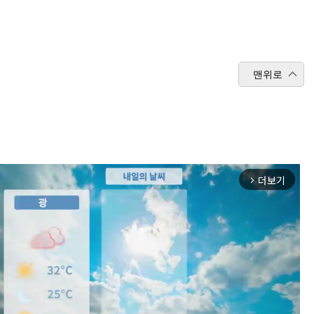
맨위로
더보기
arrow_forward_ios