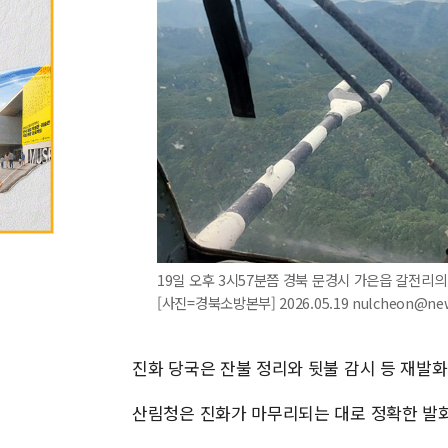
19일 오후 3시57분쯤 경북 문경시 가은읍 갈전리의
[사진=경북소방본부] 2026.05.19 nulcheon@ne
진화 당국은 잔불 정리와 뒷불 감시 등 재발화
산림청은 진화가 마무리되는 대로 정확한 발화