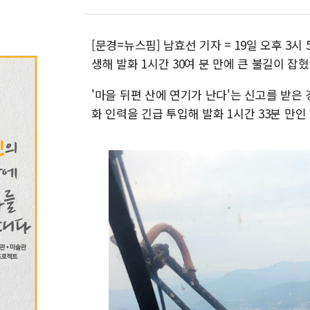
[문경=뉴스핌] 남효선 기자 = 19일 오후 3
생해 발화 1시간 30여 분 만에 큰 불길이 잡혔
'마을 뒤편 산에 연기가 난다'는 신고를 받은 
화 인력을 긴급 투입해 발화 1시간 33분 만인