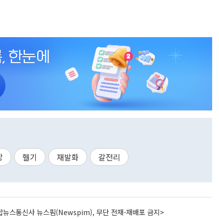
방
헬기
재발화
갈전리
뉴스통신사 뉴스핌(Newspim), 무단 전재-재배포 금지>