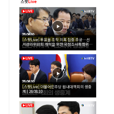
스팟
Live
[스팟Live] 투표율 조작 의혹 집중 추궁…선
거관리위원회 개혁을 위한 국정조사특별위원
회 | 26.08.10
[스팟Live] 더불어민주당 원내대책회의 생중
계 | 26.08.10