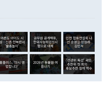
리즈 최고 기록보다 30% 증가했다. 특히 일반형 폴드8이 이동
서와 출입기자실 등을 순차적으로 옮긴 뒤 장관실 이전을 끝으
통업체 전체 사전예약의 절반 가까이를 차지하며 흥행을 이끌
일쯤 작업을 마칠 계획이다. 국방부와 합참이 한 청사를 함께 쓰
플립 사용자들이 폴드로 이동하는 흐름도 뚜렷했다. 전작 출시
된다. gomsi@newspim.com
 갤럭시 Z플립을 사용하다 폴드8 또는 폴드8 울트라를 사전
 3배 이상 늘었다. 기존 폴드 사용자뿐 아니라 다른 폼팩터의
용자까지 폴드8으로 유입되고 있는 셈이다. 유럽에서도 전작을
 냈다. 출시 첫 11일간 Z8 시리즈 사전예약은 Z7 시리즈보다
증가했고, 삼성전자가 세운 사전예약 목표도 정식 출시 전에 넘
형 폴드8이 전체 예약의 약 40%를 차지했다. 국내에서는 역대
어른도 아이도 시
공무원 공개채용,
인천 합동연설회 나
새로 썼다. 폴드8 울트라와 폴드8, 플립8은 7일간 진행된 사전
원…신촌 한복판서
한국사능력검정시
선 송영길·정청래·
144만대가 예약됐다. 전작 폴드7·플립7 시리즈의 104만대보
'물총놀이'
험으로 대체
김민석
 증가한 규모로 역대 갤럭시 스마트폰 사전예약 가운데 가장 많
 폴드8이 약 70%를 차지하며 전체 흥행을 주도했다. 갤럭시
시 이후 분기별 예상 출하량 추이 [사진=카운터포인트리서치]
'선관위 특검' 국민
홈플러스, '다시 영
2026년 동물원 여
 동남아시아에서도 폴드8을 중심으로 초기 수요가 몰리고 있
추천위 첫 회의…
업합니다'
름나기
는 삼성전자 공식 온라인스토어에서 폴드8 256GB 모델의 상
후보추천 절차 착수
품절됐다. NTT도코모·au·소프트뱅크·라쿠텐모바일 등 일본
사가 모두 삼성 폴드 모델을 판매하는 등 유통 기반도 확대됐
는 폴드8이 티몰과 징둥닷컴에서 삼성전자 스마트폰 가운데
위에 올랐다. 말레이시아와 인도네시아, 베트남 등 동남아에서
중심으로 초기 수요가 나타나고 있으며 일부 지역에서는 배송
고 있다. 다만 인도에서는 폴드8 울트라가 사전예약의 약
하며 다른 주요 시장과는 다른 양상을 보였다. ◆ '아재폰' 벗어
30·여성까지 확산 이번 흥행에서 주목되는 부분은 판매량뿐