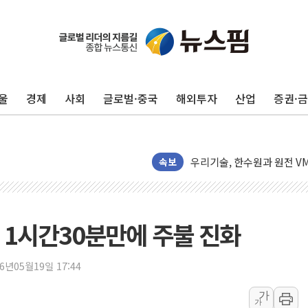
울
경제
사회
글로벌·중국
해외투자
산업
증권·
비츠로시스 "비츠로일렉, 인
양희전 삼척시의원 "관광객
우리기술, 한수원과 원전 V
삼척시의회, 1회 추경·조례
속보
부동산 세제개편 입법의견 2
'협치는 어디로'...대전 대덕
에이치시티, 허봉재·권용택
 1시간30분만에 주불 진화
쿨링생리대 브랜드 '쏘피 쿨
메가커피, NCT WISH 팬
26년05월19일 17:44
쿠팡, 로켓직구 신규 브랜드 
가
가
종근당, '벤포벨에스' 신규