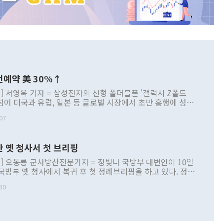
전예약 美 30%↑
] 서영욱 기자 = 삼성전자의 신형 폴더블폰 '갤럭시 Z폴드
 넘어 미국과 유럽, 일본 등 글로벌 시장에서 초반 흥행에 성공
서는 역대 폴드 시리즈 가운데 가장 빠른 사전예약 흐름을 보
07
서는 갤럭시 스마트폰 사상 최대 사전예약 기록을 새로 썼다.
 눈에 띄는 점은 단순한 판매량 증가를 넘어 구매층이 달라지
이다. 짧고 넓어진 '여권형' 디자인과 개선된 휴대성을 앞세운
산 옛 청사서 첫 브리핑
 폴더블 마니아뿐 아니라 일반 바형 스마트폰 사용자까지 끌
. 중장년 남성 중심이던 소비자층도 10~30대와 여성으로 확
] 오동룡 군사방산전문기자 = 정빛나 국방부 대변인이 10일
블폰 대중화 가능성에 대한 기대감도 커지고 있다. 갤럭시
국방부 옛 청사에서 복귀 후 첫 정례브리핑을 하고 있다. 정빛
핌DB] ◆ 美 30%·유럽 20%↑…한국선 144
변인이 10일 서울 용산구 국방부 옛 청사 브리핑룸에서 복귀
' 10일 시장조사업체 카운터포인트리서치 등에 따르면 갤럭시
30
리핑을 하고 있다. [사진=오동룡 군사방산전문기자]
 미국에서 사전예약 첫 12일을 기준으로 역대 Z 시리즈 가운데
i@newspim.com 국방부는 윤석열 정부의 대통령실
약 판매량을 기록할 것으로 예상된다. 삼성전자가 공개한 미국
따라 2022년 합동참모본부 청사로 옮긴 뒤 약 4년 만에 옛 청
향을 보면 갤럭시 Z폴드8과 폴드8 울트라의 합산 사전예약은
를 밟고 있다. 지난달 21일부터 부서별 이전 작업을 시작했으