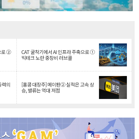
Mute
으로 ②
CAT 굴착기에서 AI 인프라 주축으로 ①
빅테크 노란 중장비 러브콜
 동력의
[홍콩 대장주] 메이퇀② 실적은 고속 상
승, 밸류는 역대 저점