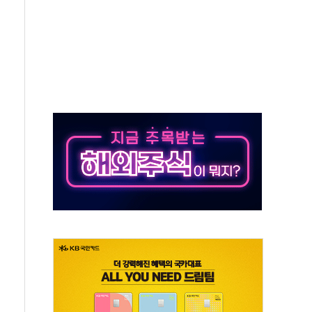
 감동의 마라톤 개최
이브시티'에서 주차로봇 검증한다
 14년 연속 공식 후원
00만주 장내 매수 예정
사주 장내 직접 취득 착수
 김기현 부부 재판 출석…과태료 언급에 "깎아주세요"
 속도…HBM 후공정株 수혜 전망" - 그로쓰리서치
소한 무승부 이상의 승리 예상...추세상 우위"
view' 첫 도입…하반기 전략 점검