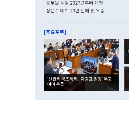
기존 폴드 시
공무원 시험 2027년부터 개편
며, 주요 부
통신사와 유
로 오는 14
장은수 데뷔 10년 만에 첫 우승
었다. 기존 
던 체제도 종료
당시와 비교해
예약한 고객은
스마트폰 이
[주요포토]
웃도는 성적을
20% 이상 
어섰다. 일반
최대 기록을 
예약에서 총 
다 약 39%
다. 이 가운데
Z 시리즈 출
일본과 중국,
'선관위 국조특위, '재검표 일정' 두고
다. 일본에서
여야 충돌
당수 색상이 
4대 이동통신
다. 중국에서
판매 순위 1
도 폴드8을 
지연도 발생하
60%를 차지
난 폴드…10