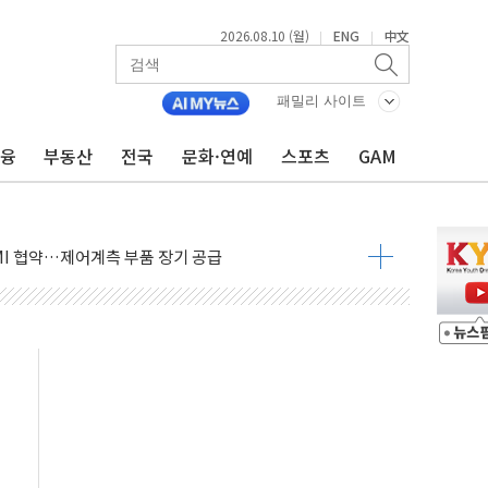
2026.08.10 (월)
ENG
中文
|
|
패밀리 사이트
금융
부동산
전국
문화·연예
스포츠
GAM
니 위성통신사에 연 30억원 공급 계약"
 수보다 체류시간…생활인구 확대해야"
MI 협약…제어계측 부품 장기 공급
안 12건 의결…강원랜드 인재개발원 부지 재검토 촉구
900건 육박…"실거주 예외 넓혀달라"
구의회, 의장단 구성 '또' 무산
 공동대표 체제 공식 출범
링프레쉬', 올리브영 판매 1위 등극
사인회 개최와 함께 F.M.W 캠페인 마무리
600여개 확대
 광고 전개…모델에 배우 허성태 발탁