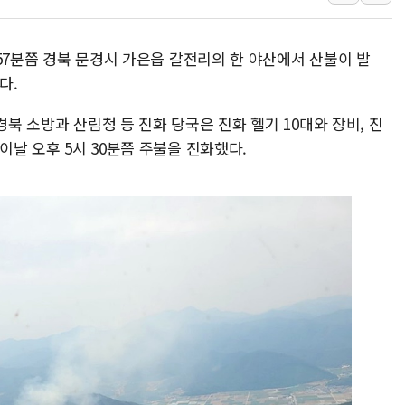
S-OIL, 창립 50주년 기념
현대차, '힐스테이트 더웨
시 57분쯤 경북 문경시 가은읍 갈전리의 한 야산에서 산불이 발
아이센스, 서울국제여성영화제
다.
오리엔트, 오리엔트바이오 3
경북 소방과 산림청 등 진화 당국은 진화 헬기 10대와 장비, 진
케이엠제약, 3억원 규모 자
 이날 오후 5시 30분쯤 주불을 진화했다.
김건희, '로저비비에 선물'
"HBF 표준 공개로 상용화
김민석 "호남과 수도권서 최
NH농협금융, '경영계획 Re