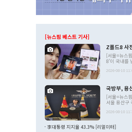
[뉴스핌 베스트 기사]
Z폴드8 사
[서울=뉴스핌
8'이 국내를
했다. 미국에
2026-08-10 11:
였고, 국내에
이번 흥행에서
고 있다는 것
국방부, 용
폴드8이 기존
어들이고 있다
[서울=뉴스핌
대되면서 폴더
서울 용산구 
Z폴드8 시리즈 [사진 = 뉴스
나 국방부 대
만대 '신기록
2026-08-10 11:
후 첫 정례브
Z8 시리즈는
2026.08.10 goms
가장 많은 예
용산 이전에 
李대통령 지지율 43.3% [리얼미터]
시장 판매 동
사 복귀 절차