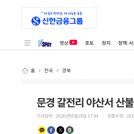
영상
포토
정치
정책·서
홈
전국
경북
문경 갈전리 야산서 산불
기사입력 :
2026년05월19일 17:44
최종수정 :
20