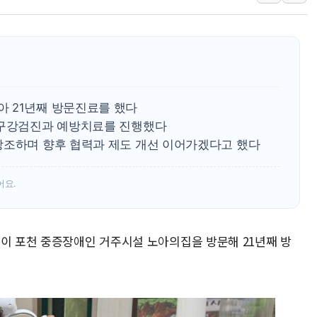
'월가의 황제' 다이먼 "금융시장 레
양주 섬유염색공장서 화재 1명 중상…
김정관 산업부 장관 "주 52시간 손봐
해군 1함대 창설 80주년…지역과 함께
[3보] 북, 원산서 동해로 단거리 탄도
 21년째 방문진료를 했다
우크라 드론 전술, 중남미 콜롬비아에
 구강검진과 예방치료를 진행했다
강조하며 향후 협력과 제도 개선 이어가겠다고 했다
동해해경, 독도 해상서 부유물 감긴 
주한미군 "오산기지 누출, 백린 아닌 
어요.
구미 폐염산처리업체서 불 2시간30여
원이 포천 중증장애인 거주시설 노아의집을 방문해 21년째 방