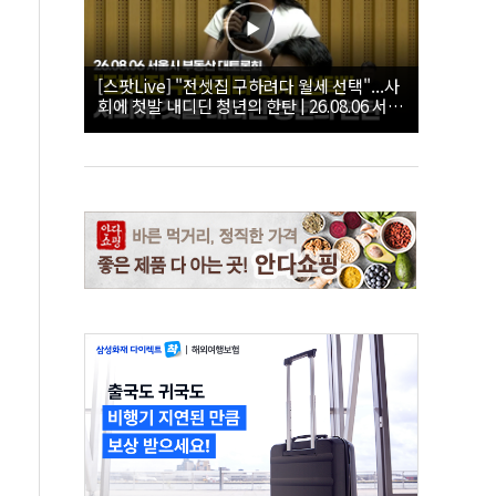
[스팟Live] "전셋집 구하려다 월세 선택"...사
회에 첫발 내디딘 청년의 한탄 | 26.08.06 서울
시 부동산 대토론회