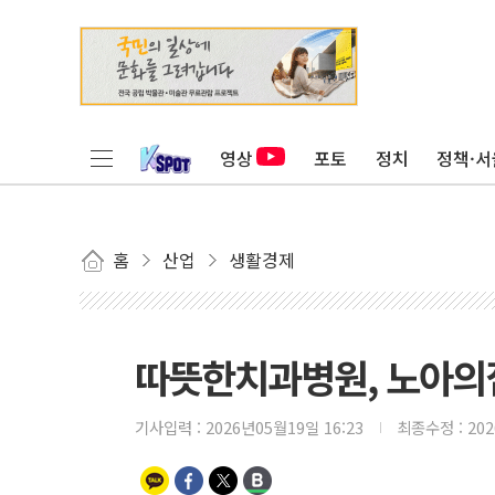
영상
포토
정치
정책·서
홈
산업
생활경제
따뜻한치과병원, 노아의
기사입력 :
2026년05월19일 16:23
최종수정 :
20