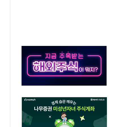
버리지 위험수위…숨은 차입이 더 큰 변수"
대응 1단계 진압 중
야, 경쟁상대 中과 비교해야"
하는 '선봉'의 대민 봉사
미사일 1발 발사… 올해 10번째·42일 만 도발
 새 안보 위기… 반군·마약카르텔이 습득해 전투 활용
어선 구조
무해한 표면 부식 물질"
분만에 진화...외국인 노동자 숨져