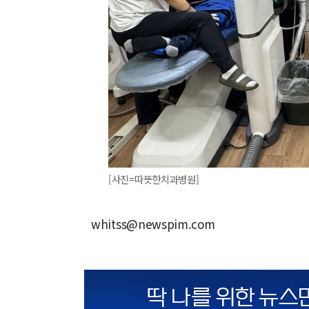
[사진=따뜻한치과병원]
whitss@newspim.com