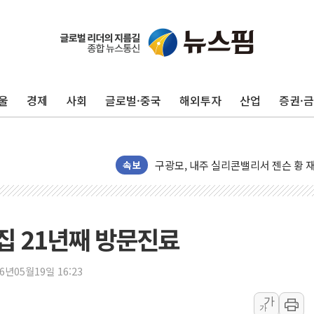
울
경제
사회
글로벌·중국
해외투자
산업
증권·
유럽증시, 견조한 실적 소화하며 대부분
리투아니아 국방 "러, 우크라 드론으로
구광모, 내주 실리콘밸리서 젠슨 황 
뉴욕증시 개장 전 특징주...모더나
속보
김정관 장관 "영업이익 N% 성과급
뉴욕증시 프리뷰, 미 주가선물 AI주
청와대, 북한 단거리 탄도미사일 발사
집 21년째 방문진료
금값 7주 만에 최고…美 고용 둔화·
[인도증시] 중동 긴장 완화에 실적 호
26년05월19일 16:23
러, 1인칭시점 드론으로 우크라 민간
가
가
[베트남 증시] 지수 하락 속 'DGC