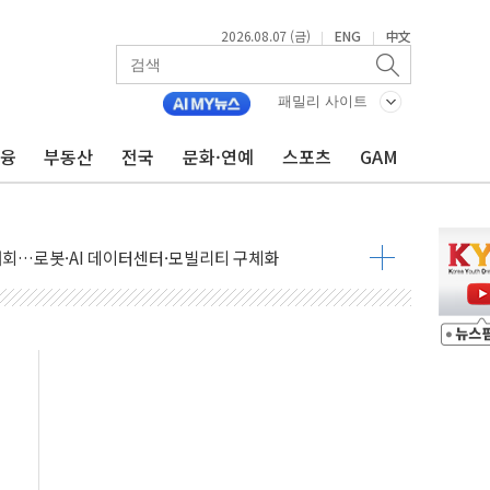
2026.08.07 (금)
ENG
中文
|
|
패밀리 사이트
금융
부동산
전국
문화·연예
스포츠
GAM
 상승… "2분기 기업 순이익 21% 증가" 전망
 나토 회원국 공격 검토… 거짓 깃발 작전"
재회…로봇·AI 데이터센터·모빌리티 구체화
·아이온큐·도어대시↑ VS 샌디스크·피그마·앱러빈↓
 반대…상법·자본시장법 개정 논의"
 차익실현 속 혼조세...웨스턴디지털·샌디스크↓
에 긴급 안보 점검회의
호르무즈 재개방 기대에 강세
조까지, 상승...호실적 보고 기업 상승세 뚜렷
인 '사파리' 공격… 시민들 공포감 극대화 전략
' 임시 주총 기대감에 홀로 상한가…마진 잔액은 사상 최고