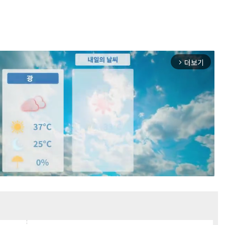
더보기
arrow_forward_ios
Mute