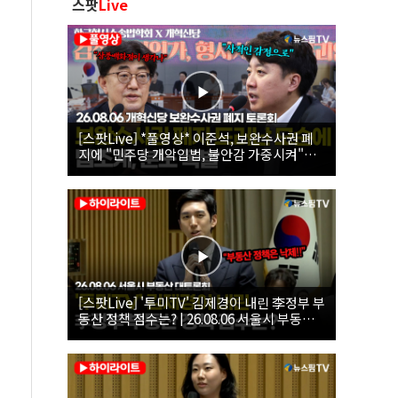
스팟
Live
[스팟Live] *풀영상* 이준석, 보완수사권 폐
지에 "민주당 개악입법, 불안감 가중시켜"｜
26.08.06 개혁신당 보완수사권 폐지 토론회
[스팟Live] '투미TV' 김제경이 내린 李정부 부
동산 정책 점수는? | 26.08.06 서울시 부동산
대토론회