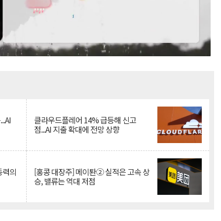
Mute
.AI
클라우드플레어 14% 급등해 신고
점...AI 지출 확대에 전망 상향
 동력의
[홍콩 대장주] 메이퇀② 실적은 고속 상
승, 밸류는 역대 저점