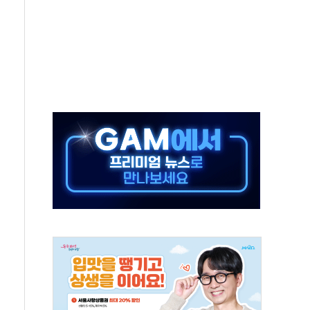
가누르기 방지법' 전면 재검토 지시
 시간당 20~30mm 강한 비...가뭄 해소될 듯
지속…내륙 곳곳 소나기
 검토, 민주당 스스로 원칙 뒤집는 것"
…청주·진천 35도, 곳곳 소나기
지·공소청 출범…피해자들 '범죄 사각지대' 우려
 보안 새판 짠다…'자율규제단체' 타진