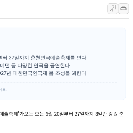
李대통령, 'ISA·주
가
가
'호우 특보' 경북 울진
주말 무더위·열대야 
오세훈 "용산공원 주택
충북 주말 무더위 지속
10월 보완수사권 폐
한상협, 업계 개인정보
부터 27일까지 춘천연극예술축제를 연다
어미뎐 등 다양한 연극을 공연한다
027년 대한민국연극제 붐 조성을 꾀한다
어요.
극예술축제'가오는 오는 6월 20일부터 27일까지 8일간 강원 춘