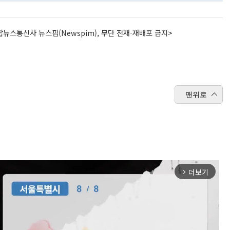
뉴스통신사 뉴스핌(Newspim), 무단 전재-재배포 금지>
맨위로
더보기
arrow_forward_ios