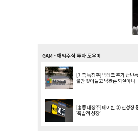
GAM
- 해외주식 투자 도우미
[미국 특징주] 빅테크 주가 급반등..
불안 잦아들고 낙관론 되살아나
[홍콩 대장주] 메이퇀 ③ 신성장
'폭발적 성장'