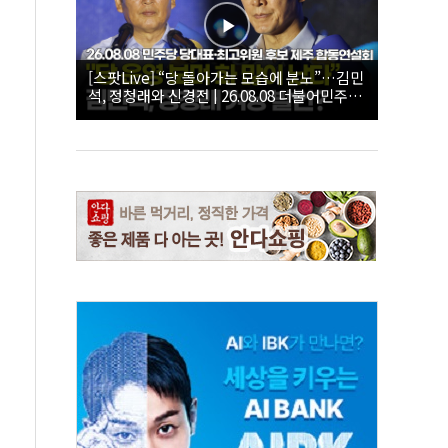
[스팟Live] “당 돌아가는 모습에 분노”…김민
석, 정청래와 신경전 | 26.08.08 더불어민주당
당대표·최고위원 후보 제주 합동연설회