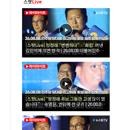
스팟
Live
[스팟Live] 정청래 “뻔뻔하다”…‘화합’ 꺼낸
김민석에 정면 반격 | 26.08.08 더불어민주당
당대표·최고위원 후보 제주 합동연설회
[스팟Live] “정청래 후보 그동안 고생 많이 했
습니다”…송영길, 연임에 선 긋기 | 26.08.08
더불어민주당 당대표·최고위원 후보 제주 합
동연설회