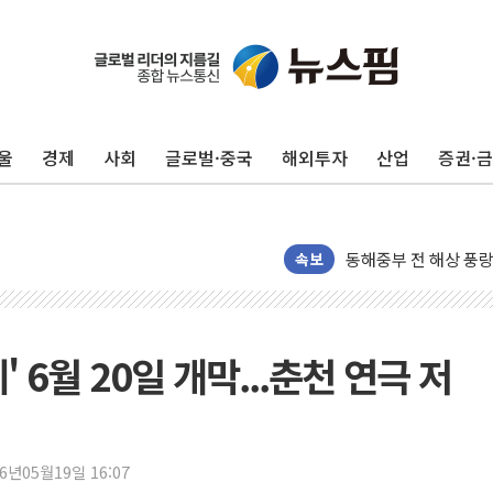
추미애, '위안부' 피해
인천 선재도 갯벌서 해
인천서 말다툼 중 어머
울
경제
사회
글로벌·중국
해외투자
산업
증권·
'화합' 꺼낸 김민석에
李대통령, ISA 개편 
동해중부 전 해상 풍랑
속보
연일 폭염에 온열질환
中 전방위 아파트 부양
인제 용대리 계곡서 
 6월 20일 개막...춘천 연극 저
동해시, 11~14일 
강원 중·남부 동해안
청양 밭에서 일하던 
폭염에 車 운전면허 
26년05월19일 16:07