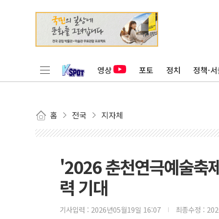
영상
포토
정치
정책·서
홈
전국
지자체
'2026 춘천연극예술축제'
력 기대
기사입력 :
2026년05월19일 16:07
최종수정 :
20