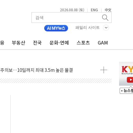
2026.08.08 (토)
ENG
中文
|
|
자 기림의 날 참석..."국제적 시민 연대로 목소리 내야"
패밀리 사이트
루질 중 실종 60대 나흘만에 숨진 채 발견
니 흉기 살해 10대 아들 체포
금융
부동산
전국
문화·연예
스포츠
GAM
 '뻔뻔' 받아친 정청래…제주 연설서 신경전 고조
재검토 지시…與 "적극 환영"·野 "졸속 국정"
주의보…10일까지 최대 3.5m 높은 물결
 사망 23명…정부, 비상대응기구 가동
, 수도 베이징도 부동산 규제 철폐
수위 상승으로 피서객 7명 고립…전원 구조
'별똥별 멍' 운영…페르세우스 유성우 관측
 시간당 50mm 이상 폭우…호우경보 발효
90대 숨져…온열질환 여부 조사
기능시험 오전 집중 편성…체감온도 38도 넘으면 중단