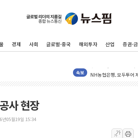
전남광주 화정역 인근 도로
청도 문수리 야산서 산불 
울
경제
사회
글로벌·중국
해외투자
산업
증권·
'해병 순직 책임' 임성근 
헥토이노베이션, 상반기 매
우리은행, 고창해상풍력에 
NH농협은행, 모두투어 
속보
민병덕 "오늘 67개 점포
하나금융이 쏘아 올린 CI
종합특검, '尹 관저 이전 
 공사 현장
코스피·코스닥 오전 동반
'입추'인데 연일 찜통더
26년05월19일 15:34
"최대 2시간 앞서 침수 
가
가
유니슨 "국내생산세액공제