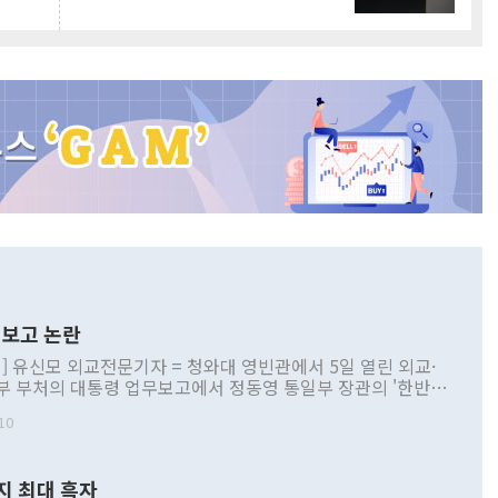
보고 논란
] 유신모 외교전문기자 = 청와대 영빈관에서 5일 열린 외교·
부 부처의 대통령 업무보고에서 정동영 통일부 장관의 '한반도
 구상'과 업무보고 발언이 논란을 빚고 있다. 이날 정 장관의
10
정부 내 조율을 거치지 않은 사안을 정책으로 추진하겠다고 공
는가 하면 사실 관계에 맞지 않은 설명도 있었다. 이재명 대통
로 신중을 기해 달라고 경고했고, 조현 외교부 장관은 '이상
지 최대 흑자
 근거한 비현실적 구상'이라는 비판을 내놨다. 그동안 정 장