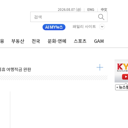
2026.08.07 (금)
ENG
中文
|
|
 4중 추돌…1명 심정지·5명 부상
패밀리 사이트
진화 중...진화헬기 3대 투입
금융
부동산
전국
문화·연예
스포츠
GAM
전 사단장 항소심도 징역 3년
출 첫 2000억원 돌파
4000억 금융 지원
제휴 여행적금 완판
 영업 재개...장바구니에 홈플러스 담아달라" 호소
FO, 금융지주 포용금융 조직개편 신호탄
감사 무마' 유병호 구속 기소
 하락…내린 종목이 두 배 넘어
위…김성환 기후부 장관 "예측범위 벗어나도 즉시대응"
예측"…건설연, AI 위험기상 기술 개발
·인증제도 개선 수혜 기대"