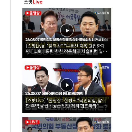
스팟
Live
[스팟Live] *풀영상* "부동산 지옥 고집한다
면!"...李대통령 향한 장동혁의 서슬퍼런 일갈
| 26.08.07 국민의힘 부동산정책 정상화 특별
위원회 전체회의
[스팟Live] *풀영상* 한병도 “국민의힘, 말로
만 주택 공급…공급 법안 처리 협조하라”｜
26.08.07 더불어민주당 원내대책회의