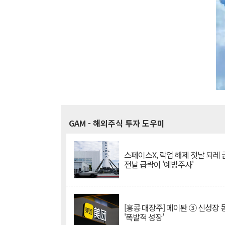
GAM
- 해외주식 투자 도우미
스페이스X, 락업 해제 첫날 되레 급
전날 급락이 '예방주사'
[홍콩 대장주] 메이퇀 ③ 신성장
'폭발적 성장'