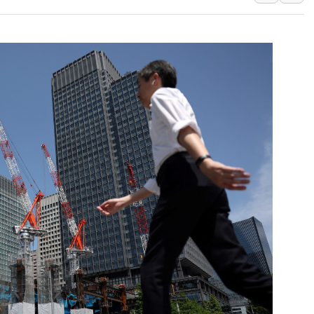
창호 교체하다 난간 무너
장동혁 "규제와 대출 풀
[속보] 종합특검, '尹 관
AI에 승부 건 네이버…내
日, 4~6월 105조원 환시 
오렌지플래닛 창업재단, 
경찰, '300억대 사기 혐