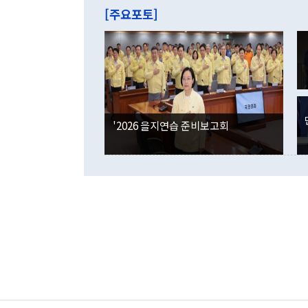
주의에 근거한
줄면서 25억
[주요포토]
라며 "여러분
억1000만달
이 9월 러시
였던 올해 3
며 "정부 차
인의 해외투자
은 "그것은 
각각 증가했다
잘랐다. 정 
국인의 국내 
않았다는 점에
감소하며 전월
사합의 복원,
경신했다. 외
권이라는 지적
분기 말 만기
뒤 "여기 업
다. 내국인의
'2026 을지연습 준비보고회
부의 한 소식
다. eoyn2@
를 거쳐 결정
련 부처 장관
하고 대통령의
한 문제"라고 지적했다. 이재명 대통령이
외교 국방 등
2026.08.05 ◆시대착오적 접근, 대북 인식 오류 더욱 문제인 것은 정 장관
의 이같은 주
실과 다른 인
격히 변화하고
못하고 있다는
되뇌는 것은 
법을 호도하고
이나 미국은 