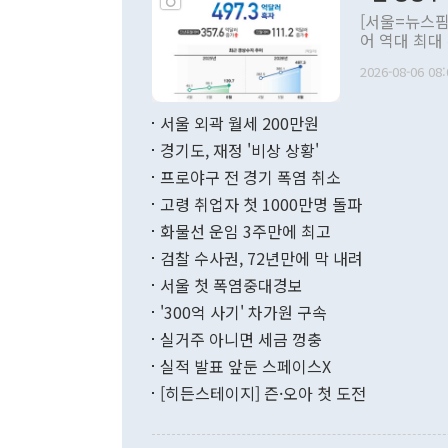
관의 대북 정
[서울=뉴스핌
관 부처 장관
어 역대 최대
관의 무리한 
출 호조로 월
다. [정동영 통일부 장관이 지난달 23일 오후 서울 종로구 정부서울청사에
2026-08-06 08:
료=한국은행] 한국은행이 6일 발표한 '2026년 6월 국제수지(잠정)'에
서 취임 1주년 
면 지난 6월
부 장관 권한
1000만달러
서울 외곽 월세 200만원
발전 구상'을
이에 따라 올
적 갈등 해결
경기도, 재정 '비상 상황'
했다. 경상수
결과 혐오의 
9000만달러
프로야구 전 경기 폭염 취소
년간의 CVI
지 기준 상품
고령 취업자 첫 1000만명 돌파
무너졌다고도 
며 월간 기준
현실을 바꾸는
달러로 38.
화물선 운임 3주만에 최고
를 평화 체제
196.9% 급
검찰 수사권, 72년만에 막 내려
함께 4자 대
수출은 160
지만 이 대통
서울 첫 폭염중대경보
(18.6%) 
화공존 정책이
했다. 통관 기
'300억 사기' 차가원 구속
다"고 지적했
(16.4%)
투리가 잡혀 
실거주 아니면 세금 껑충
월(-10억9
쁜 상황이 초
증가와 유류할
실적 발표 앞둔 스페이스X
9·19 군사
기록했지만 
[히든스테이지] 즌·오아 첫 도전
"우리의 선의
로 전환됐다.
으로 약간의 의문
를 기록해 전
관은 업무보고
는 배당수입