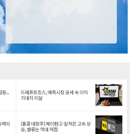
Mute
등...
드래프트킹스, 예측시장 공세 속 이익
기대치 미달
 동력의
[홍콩 대장주] 메이퇀② 실적은 고속 상
승, 밸류는 역대 저점