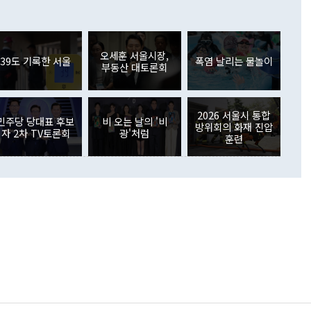
 어떤 희망이라 하더라도 그건 아직 조율되지 않은 방법"이
6000만달러 흑자를 나타냈다. 금융계정 순자산은 6월 중 467
들께서 디스카운트해 주시면 좋겠다"고 선을 그었다. 정 장관
러 증가해 월간 기준 역대 최대 증가 폭을 기록했다. 종전 최대
아 블라디보스토크에서 열리는 '동방경제포럼(EEF)'을 언급하
월(369억9000만달러)을 넘어선 것이다. 직접투자에서는 내국
원에서 (참석을) 검토하고 있다"고 발언한 데 대해서도 조 장관
가 80억1000만달러, 외국인의 국내투자가 46억3000만달러
외교부의 몫"이라며 "아직 거기까지 진도가 나가지 않았다"고
오세훈 서울시장,
. 증권투자에서는 외국인의 국내 주식 매도세가 이어졌다. 외
39도 기록한 서울
폭염 날리는 물놀이
부동산 대토론회
장관이 이날 소개한 대북 구상과 설명은 정부 내 조율을 거치지
주식 투자는 차익실현 매도 등의 영향으로 316억1000만달러
서 문제가 있다. 특히 주적 표현 대체와 국호 사용, 9·19 군
(-310억5000만달러)에 이어 역대 최대 순매도 기록을 다시
 4자회담 추진 등은 통일부 장관이 결정할 사안이 아니어서 월
국인의 국내 채권투자는 세계국채지수(WGBI) 자금 유입에도
이 나오고 있다. 이 대통령은 정 장관의 업무보고를 듣고 난
도래 영향으로 증가 폭이 줄어든 52억9000만달러를 기록했
2026 서울시 통합
무보고에 발표했다고 승인난 건 아니다"라고 재차 확인했다. 정
민주당 당대표 후보
비 오는 날의 '비
 해외 증권투자는 주식을 중심으로 35억6000만달러 증가했
방위회의 화재 진압
자 2차 TV토론회
광'처럼
통은 "정 장관의 발언 내용은 대부분 국가안전보장회의(NSC)
newspim.com
훈련
된 사안이 아닌 정 장관의 개인적 생각에 가깝다"며 "안보 관
이 정부의 공식 정책이 아닌 사안을 추진하겠다고 업무보고를
 면전에서 '국군통수권자가 나서야 한다'고 주장한 것은 심각
 5일 청와대 영빈관에서 열린 통일
 외교 안보 부처 업무보고에서 발언하고 있다. [사진=청와대]
장이 현 시점에서 이미 참고가 될 수 없는 과거의 경험 또는 사
식에 기반하고 있다는 것이다. 정 장관이 주장하는 구상은 급
 있는 북한의 전략과 한반도 및 국제 정세를 전혀 반영하지
 비판이 제기되고 있다. 정 장관이 "흘러간 선(先)비핵화만
현실을 바꾸지 못한다"고 언급한 것은 지금까지의 대북 접근
 있다. 북핵 위기 발발 이후 지금까지 모든 핵 협상에서 한국
북한에 선비핵화를 공식적으로 요구한 적이 없기 때문이다. 지