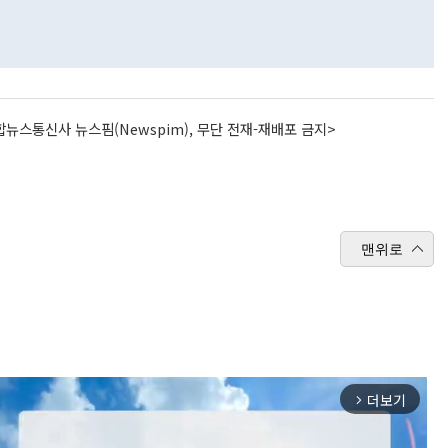
뉴스통신사 뉴스핌(Newspim), 무단 전재-재배포 금지>
맨위로
더보기
arrow_forward_ios