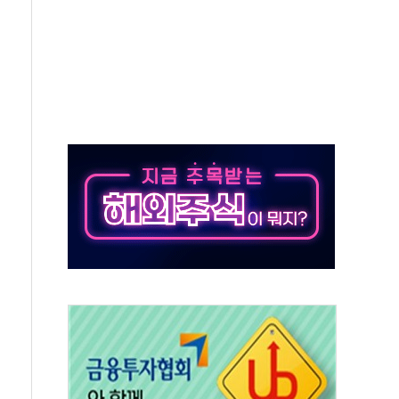
져…대전서 50대 일용직 추락 사망
고 재개발·재건축 촉진하는 것이 부동산 정상화"
저 이전 감사 무마' 유병호 감사위원 구속 기소
년 AI 팩토리 매출 본격화
개입...4월 말 '56조원' 사상 최대
스타트업 지원 프로그램 성료
의' 차가원 대표 구속 송치