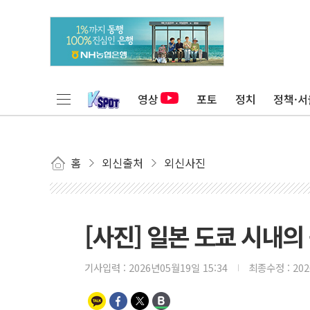
영상
포토
정치
정책·서
홈
외신출처
외신사진
[사진] 일본 도쿄 시내의
기사입력 :
2026년05월19일 15:34
최종수정 :
20