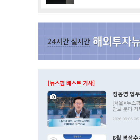
[뉴스핌 베스트 기사]
정동영 업무
[서울=뉴스핌
안보 분야 정
평화공존 발전
2026-08-06 06:
발언 중에는 
언한 것이 있
령은 공개적으
6월 경상수
주의적 희망에