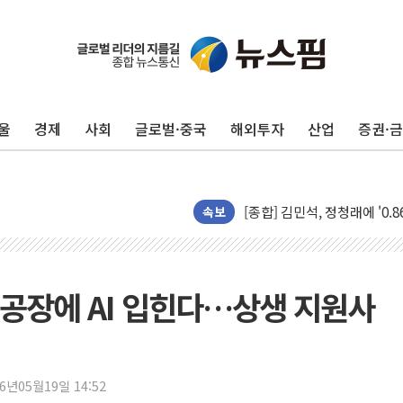
울
경제
사회
글로벌·중국
해외투자
산업
증권·
포항시 재난예산 40억 긴급 
울진·영덕 '호우특보'-포항 '
[종합] 김민석, 정청래에 '0.86
속보
인천 합동연설회 나선 송영길
김민석, 2주차 제주·인천 경선서
인사하는 김민석 당대표 후보
공장에 AI 입힌다…상생 지원사
[속보] 민주, 제주·인천 경선 결
[속보] 민주, 인천 경선 결과 발
[속보] 민주, 제주 경선 결과 발
이번주 국내 주요 금융일정(8.1
26년05월19일 14:52