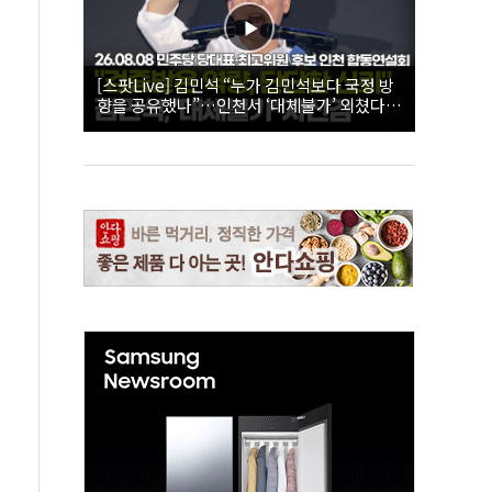
[스팟Live] 김민석 “누가 김민석보다 국정 방
향을 공유했나”…인천서 ‘대체불가’ 외쳤다 |
26.08.08 더불어민주당 당대표·최고위원 후
보 인천 합동연설회