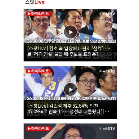
스팟
Live
[스팟Live] 환호 속 입장해 나란히 ‘찰칵’…서
로 ‘저격 연설’ 들을 때 후보들 표정은? |
26.08.08 더불어민주당 당대표·최고위원 후
보 인천 합동연설회
[스팟Live] 김민석 제주 52.64%·인천
45.09%로 연속 1위…정청래 따돌렸다’ |
26.08.08 더불어민주당 당대표·최고위원 후
보 인천 합동연설회