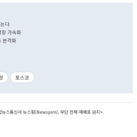
짓는다
성장 가속화
동 본격화
원
포스코
뉴스통신사 뉴스핌(Newspim), 무단 전재-재배포 금지>