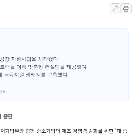
美, 이란전 출구전략 만지작
가
강릉·동해·삼척 시간당 최대 
가
폐기물 수거하다 참변…60대
서울 중랑구 주택가서 흉기 난
李대통령 "결혼 때문에 손해 
여수 오동도 인근 해상서 모
추미애, '위안부' 피해자 기림
트공장 지원사업을 시작했다
인천 선재도 갯벌서 해루질 중
·AI트랙을 더해 맞춤형 컨설팅을 제공했다
인천서 말다툼 중 어머니 흉기
대 금융지원 생태계를 구축했다
'화합' 꺼낸 김민석에 '뻔뻔
어요.
가 출연
벤처기업부와 함께 중소기업의 제조 경쟁력 강화를 위한 '대·중