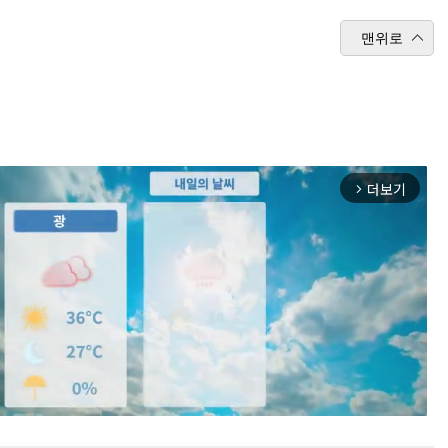
맨위로
더보기
arrow_forward_ios