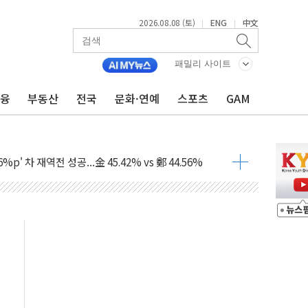
2026.08.08 (토)
ENG
中文
|
|
패밀리 사이트
금융
부동산
전국
문화·연예
스포츠
GAM
투입…고수온 양식장 복구·지원 '총력'
산사태 주의보'...경북도, 호우 피해·통제구간 없어
%p' 차 재역전 성공...金 45.42% vs 鄭 44.56%
·정청래·김민석 당대표 후보
 정청래에 승리...47.75% vs 42.08%
과 발표...김민석 47.75% 정청래 42.08%
표...김민석 45.09% 정청래 43.27% 송영길 11.63%
표...김민석 52.64% 정청래 39.89% 송영길 7.47%
0~8.14)