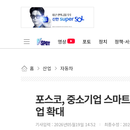
영상
포토
정치
정책·서
홈
산업
자동차
포스코, 중소기업 스마트
업 확대
기사입력 :
2026년05월19일 14:52
최종수정 :
20