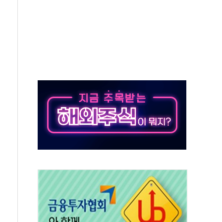
…공습 한계·탄약 부족 현실화
50㎜ 폭우…강원 동해안 강한 비 이어져
 환경미화원 수거차에 치여 사망
동…60대 남성 2명 숨져
보는 일 없게"…'결혼 페널티' 22개 과제 손본다
터보트 전복…1명 사망·1명 실종
의 날 참석..."국제적 시민 연대로 목소리 내야"
 실종 60대 나흘만에 숨진 채 발견
 살해 10대 아들 체포
' 받아친 정청래…제주 연설서 신경전 고조