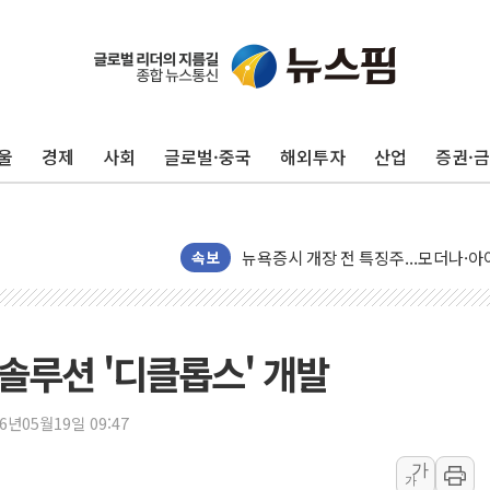
유럽증시, 견조한 실적 소화하며 대부분
울
경제
사회
글로벌·중국
해외투자
산업
증권·
리투아니아 국방 "러, 우크라 드론으로
구광모, 내주 실리콘밸리서 젠슨 황 
뉴욕증시 개장 전 특징주...모더나
김정관 장관 "영업이익 N% 성과급
속보
뉴욕증시 프리뷰, 미 주가선물 AI주
청와대, 북한 단거리 탄도미사일 발사
금값 7주 만에 최고…美 고용 둔화·
작 솔루션 '디클롭스' 개발
[인도증시] 중동 긴장 완화에 실적 호
러, 1인칭시점 드론으로 우크라 민간
26년05월19일 09:47
[베트남 증시] 지수 하락 속 'DGC
가
가
'월가의 황제' 다이먼 "금융시장 레