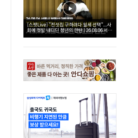
[스팟Live] "전셋집 구하려다 월세 선택"...사
회에 첫발 내디딘 청년의 한탄 | 26.08.06 서울
시 부동산 대토론회