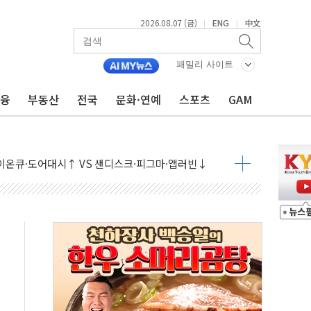
2026.08.07 (금)
ENG
中文
|
|
패밀리 사이트
 상승… "2분기 기업 순이익 21% 증가" 전망
금융
부동산
전국
문화·연예
스포츠
GAM
 나토 회원국 공격 검토… 거짓 깃발 작전"
재회…로봇·AI 데이터센터·모빌리티 구체화
·아이온큐·도어대시↑ VS 샌디스크·피그마·앱러빈↓
 반대…상법·자본시장법 개정 논의"
 차익실현 속 혼조세...웨스턴디지털·샌디스크↓
에 긴급 안보 점검회의
호르무즈 재개방 기대에 강세
조까지, 상승...호실적 보고 기업 상승세 뚜렷
인 '사파리' 공격… 시민들 공포감 극대화 전략
' 임시 주총 기대감에 홀로 상한가…마진 잔액은 사상 최고
버리지 위험수위…숨은 차입이 더 큰 변수"