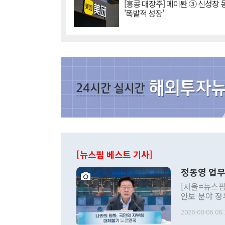
[홍콩 대장주] 메이퇀 ③ 신성장
'폭발적 성장'
[뉴스핌 베스트 기사]
정동영 업무
[서울=뉴스핌
안보 분야 정
평화공존 발전
2026-08-06 06:
발언 중에는 
언한 것이 있