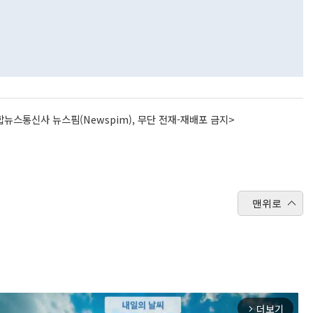
뉴스통신사 뉴스핌(Newspim), 무단 전재-재배포 금지>
맨위로
더보기
arrow_forward_ios