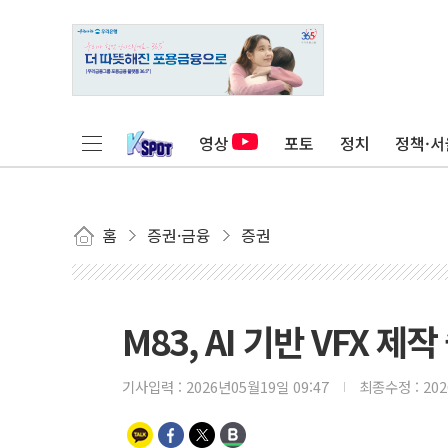
영상
포토
정치
정책·서
홈
증권·금융
증권
M83, AI 기반 VFX 제
기사입력 :
2026년05월19일 09:47
최종수정 :
20