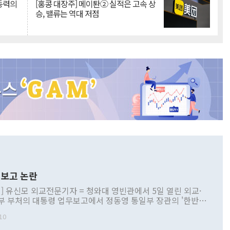
 동력의
[홍콩 대장주] 메이퇀② 실적은 고속 상
승, 밸류는 역대 저점
보고 논란
] 유신모 외교전문기자 = 청와대 영빈관에서 5일 열린 외교·
부 부처의 대통령 업무보고에서 정동영 통일부 장관의 '한반도
 구상'과 업무보고 발언이 논란을 빚고 있다. 이날 정 장관의
10
정부 내 조율을 거치지 않은 사안을 정책으로 추진하겠다고 공
는가 하면 사실 관계에 맞지 않은 설명도 있었다. 이재명 대통