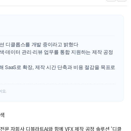
양주 섬유염색공장서 화재 1명 중상…
김정관 산업부 장관 "주 52시간 손봐
해군 1함대 창설 80주년…지역과 함께
[3보] 북, 원산서 동해로 단거리 탄도
우크라 드론 전술, 중남미 콜롬비아에
솔루션 디클롭스를 개발 중이라고 밝혔다
동해해경, 독도 해상서 부유물 감긴 
색·데이터 관리·리뷰 업무를 통합 지원하는 제작 공정
주한미군 "오산기지 누출, 백린 아닌 
해 SaaS로 확장, 제작 시간 단축과 비용 절감을 목표로
구미 폐염산처리업체서 불 2시간30여
어요.
탐색
D 전문 자회사 디블라트AI와 함께 VFX 제작 공정 솔루션 '디클