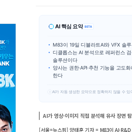
AI 핵심 요약
BETA
M83이 19일 디블라트AI와 VFX 
디클롭스는 AI 분석으로 레퍼런스 검
솔루션이다
양사는 권한·API·추천 기능을 고도화
한다
AI가 자동 생성한 요약으로 정확하지 않을 수 있
!
AI가 영상·이미지 직접 분석해 유사 장면 
[서울=뉴스핌] 양태훈 기자 = M83이 AI·R&