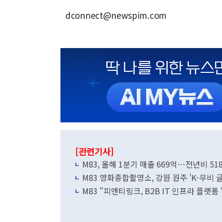
dconnect@newspim.com
[관련기사]
M83, 올해 1분기 매출 669억…전년비 51
M83 영화종합촬영소, 강원 원주 'K-무비
M83 "피앤티링크, B2B IT 인프라 플랫폼