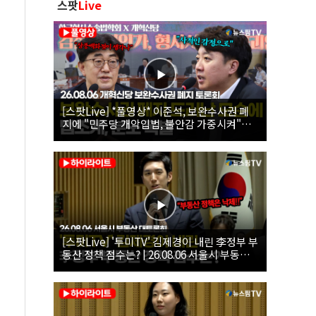
스팟
Live
[스팟Live] *풀영상* 이준석, 보완수사권 폐
지에 "민주당 개악입법, 불안감 가중시켜"｜
26.08.06 개혁신당 보완수사권 폐지 토론회
[스팟Live] '투미TV' 김제경이 내린 李정부 부
동산 정책 점수는? | 26.08.06 서울시 부동산
대토론회