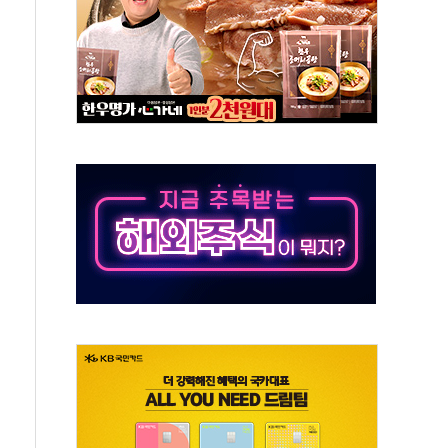
대응 1단계 진압 중
야, 경쟁상대 中과 비교해야"
하는 '선봉'의 대민 봉사
미사일 1발 발사… 올해 10번째·42일 만 도발
 새 안보 위기… 반군·마약카르텔이 습득해 전투 활용
어선 구조
무해한 표면 부식 물질"
분만에 진화...외국인 노동자 숨져