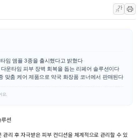
가
장동혁 "집값 올려놓고 
가
[속보] '해병 순직 책임'
부동산정책 정상화 특별
경찰, '강북구 오피스텔 살
전국 그늘막 4만개 육박 7
"취약계층에 더 가혹한 
운타임 앰플 3종을 출시했다고 밝혔다
美·日 환율공조에 유럽 패
해 다운타임 피부 장벽 회복을 돕는 리페어 솔루션이다
구리값 사상 최고치…'닥
종 맞춤 케어 제품으로 약국 화장품 코너에서 판매된다
에어프레미아, 호치민 노선 
어요.
솔루션
문 관리 후 자극받은 피부 컨디션을 체계적으로 관리할 수 있