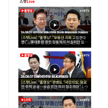
스팟
Live
[스팟Live] *풀영상* "부동산 지옥 고집한다
면!"...李대통령 향한 장동혁의 서슬퍼런 일갈
| 26.08.07 국민의힘 부동산정책 정상화 특별
위원회 전체회의
[스팟Live] *풀영상* 한병도 “국민의힘, 말로
만 주택 공급…공급 법안 처리 협조하라”｜
26.08.07 더불어민주당 원내대책회의