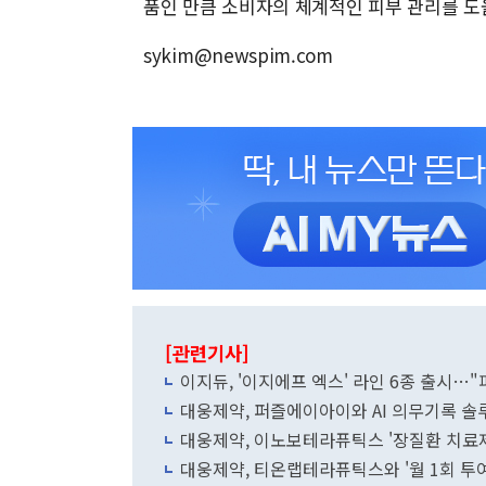
품인 만큼 소비자의 체계적인 피부 관리를 도
sykim@newspim.com
[관련기사]
이지듀, '이지에프 엑스' 라인 6종 출시…"
대웅제약, 퍼즐에이아이와 AI 의무기록 솔
대웅제약, 이노보테라퓨틱스 '장질환 치료제
대웅제약, 티온랩테라퓨틱스와 '월 1회 투