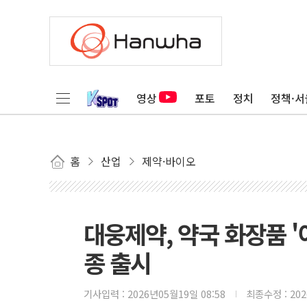
영상
포토
정치
정책·서
홈
산업
제약·바이오
대웅제약, 약국 화장품 '
종 출시
기사입력 :
2026년05월19일 08:58
최종수정 :
20