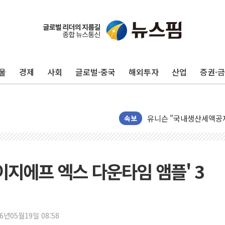
울
경제
사회
글로벌·중국
해외투자
산업
증권·
코스피·코스닥 오전 동반
'입추'인데 연일 찜통더
"최대 2시간 앞서 침수 
유니슨 "국내생산세액공제
속보
창호 교체하다 난간 무너
장동혁 "규제와 대출 풀
[속보] 종합특검, '尹 관
이지에프 엑스 다운타임 앰플' 3
AI에 승부 건 네이버…내
日, 4~6월 105조원 환시 
오렌지플래닛 창업재단, 
26년05월19일 08:58
경찰, '300억대 사기 혐