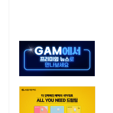
국민만 잡아"
 임성근 전 사단장 항소심도 징역 3년 선고
위원회 전체회의서 발언하는 장동혁 대표
인' 50대 남성 구속 송치
년 새 7배 늘었다...폭염 대책비는 8.6배 증가
여름"…구윤철, 쪽방촌 폭염 대응상황 점검
싱… '유로화 팔아 엔화 부양' 사후 통보만
터 코퍼'가 말하는 경기 신호가 달라졌다
재개...3년 2개월 만