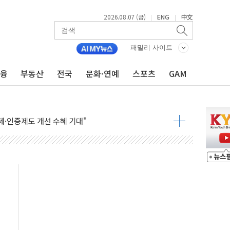
2026.08.07 (금)
ENG
中文
|
|
패밀리 사이트
금융
부동산
전국
문화·연예
스포츠
GAM
 하락…내린 종목이 두 배 넘어
위…김성환 기후부 장관 "예측범위 벗어나도 즉시대응"
예측"…건설연, AI 위험기상 기술 개발
·인증제도 개선 수혜 기대"
져…대전서 50대 일용직 추락 사망
고 재개발·재건축 촉진하는 것이 부동산 정상화"
저 이전 감사 무마' 유병호 감사위원 구속 기소
년 AI 팩토리 매출 본격화
개입...4월 말 '56조원' 사상 최대
스타트업 지원 프로그램 성료
의' 차가원 대표 구속 송치