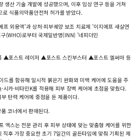
량 생산 기술 개발에 성공했으며, 이후 임상 연구 등을 거쳐
품으로 식품의약품안전처 허가를 받았다.
에프 외용액'과 상처·피부궤양 보조 치료제 '이지에프 새살연
기구(WHO)로부터 국제일반명(INN) '네피더민
록 ▲포스트 레이저 ▲포스트 스킨부스터 ▲포스트 엘써마 등
드를 함유해 일시적 붉은기 완화와 미백 케어에 도움을 주
·시카·비타민K를 적용해 피부 장벽 케어에 초점을 맞췄다.
부 탄력 케어에 중점을 둔 제품이다.
장품 코너에서 판매된다.
 엑스는 전문 관리 후 피부 상태에 맞는 맞춤형 케어를 위한
리 직후 가장 중요한 초기 7일간의 골든타임에 맞춰 기획된 제