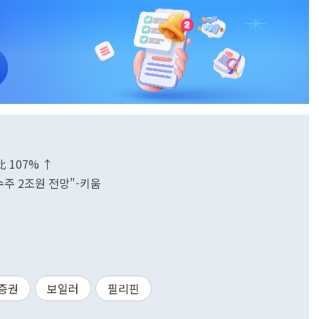
比 107% ↑
수주 2조원 전망"-키움
증권
보일러
필리핀