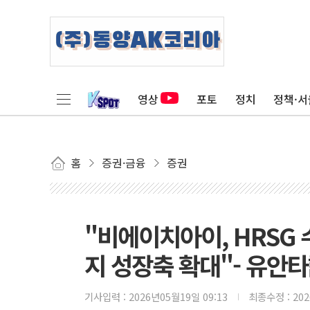
영상
포토
정치
정책·서
홈
증권·금융
증권
"비에이치아이, HRSG
지 성장축 확대"- 유안
기사입력 :
2026년05월19일 09:13
최종수정 :
20