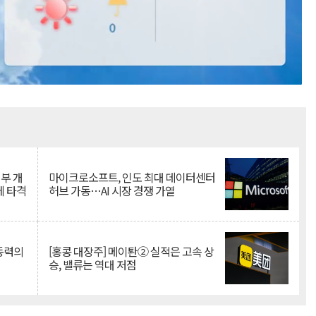
Mute
뇌부 개
마이크로소프트, 인도 최대 데이터센터
에 타격
허브 가동…AI 시장 경쟁 가열
 동력의
[홍콩 대장주] 메이퇀② 실적은 고속 상
승, 밸류는 역대 저점