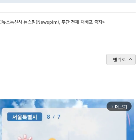
뉴스통신사 뉴스핌(Newspim), 무단 전재-재배포 금지>
맨위로
더보기
arrow_forward_ios