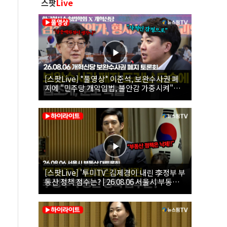
스팟
Live
[스팟Live] *풀영상* 이준석, 보완수사권 폐
지에 "민주당 개악입법, 불안감 가중시켜"｜
26.08.06 개혁신당 보완수사권 폐지 토론회
[스팟Live] '투미TV' 김제경이 내린 李정부 부
동산 정책 점수는? | 26.08.06 서울시 부동산
대토론회