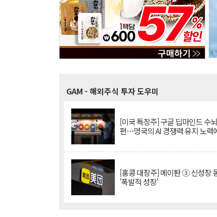
GAM
- 해외주식 투자 도우미
[미국 특징주] 구글 딥마인드 수
편…영국의 AI 경쟁력 유지 노력
[홍콩 대장주] 메이퇀 ③ 신성장
'폭발적 성장'