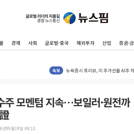
유럽증시, 견조한 실적 소화하며 대부분
리투아니아 국방 "러, 우크라 드론으로
구광모, 내주 실리콘밸리서 젠슨 황 
울
경제
사회
글로벌·중국
해외투자
산업
증권·
뉴욕증시 개장 전 특징주...모더나
김정관 장관 "영업이익 N% 성과급
뉴욕증시 프리뷰, 미 주가선물 AI주
청와대, 북한 단거리 탄도미사일 발사
속보
금값 7주 만에 최고…美 고용 둔화·
[인도증시] 중동 긴장 완화에 실적 호
러, 1인칭시점 드론으로 우크라 민간
 수주 모멘텀 지속…보일러·원전까
[베트남 증시] 지수 하락 속 'DGC
타證
'월가의 황제' 다이먼 "금융시장 레
양주 섬유염색공장서 화재 1명 중상…
26년05월19일 09:13
김정관 산업부 장관 "주 52시간 손봐