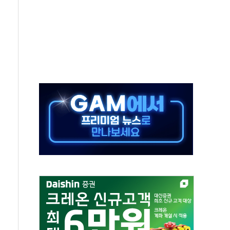
하는 '선봉'의 대민 봉사
미사일 1발 발사… 올해 10번째·42일 만 도발
 새 안보 위기… 반군·마약카르텔이 습득해 전투 활용
어선 구조
무해한 표면 부식 물질"
분만에 진화...외국인 노동자 숨져