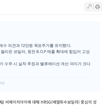
가
해군 1함대 창설 80주년…지역과 함께
가
[3보] 북, 원산서 동해로 단거리 탄도
우크라 드론 전술, 중남미 콜롬비아에
동해해경, 독도 해상서 부유물 감긴 
주한미군 "오산기지 누출, 백린 아닌 
구미 폐염산처리업체서 불 2시간30여
매수 의견과 12만원 목표주가를 유지했다.
필리핀 보일러, 원전 B.O.P 매출 확대에 힘입어 고성
 추가 수주 시 실적 추정과 밸류에이션 개선 여지가 크다
어요.
9일 비에이치아이에 대해 HRSG(배열회수보일러) 중심의 성