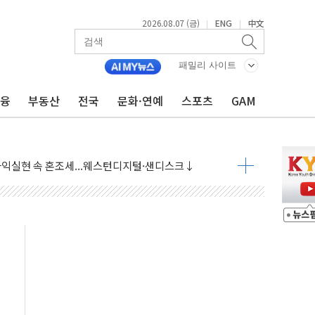
2026.08.07 (금)
ENG
中文
|
|
 상승… "2분기 기업 순이익 21% 증가" 전망
 나토 회원국 공격 검토… 거짓 깃발 작전"
패밀리 사이트
재회…로봇·AI 데이터센터·모빌리티 구체화
금융
부동산
전국
문화·연예
스포츠
GAM
·아이온큐·도어대시↑ VS 샌디스크·피그마·앱러빈↓
 반대…상법·자본시장법 개정 논의"
 차익실현 속 혼조세...웨스턴디지털·샌디스크↓
에 긴급 안보 점검회의
호르무즈 재개방 기대에 강세
조까지, 상승...호실적 보고 기업 상승세 뚜렷
인 '사파리' 공격… 시민들 공포감 극대화 전략
' 임시 주총 기대감에 홀로 상한가…마진 잔액은 사상 최고
버리지 위험수위…숨은 차입이 더 큰 변수"
대응 1단계 진압 중
야, 경쟁상대 中과 비교해야"