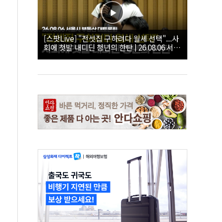
[스팟Live] "전셋집 구하려다 월세 선택"...사
회에 첫발 내디딘 청년의 한탄 | 26.08.06 서울
시 부동산 대토론회