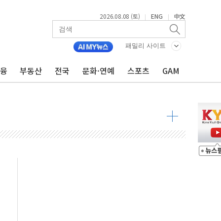
2026.08.08 (토)
ENG
中文
|
|
패밀리 사이트
금융
부동산
전국
문화·연예
스포츠
GAM
 물결
동
 구조
관측
 발효
8도 넘으면 중단
해소될 듯