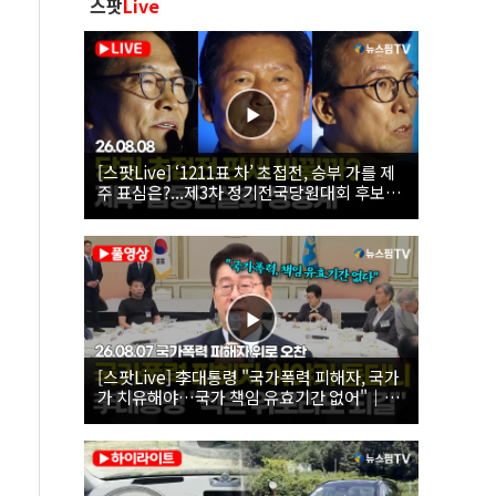
스팟
Live
[스팟Live] ‘1211표 차’ 초접전, 승부 가를 제
주 표심은?...제3차 정기전국당원대회 후보자
제주 합동연설회 생중계 | 26.08.08
[스팟Live] 李대통령 "국가폭력 피해자, 국가
가 치유해야…국가 책임 유효기간 없어"｜
26.08.07 국가폭력 피해자 위로 오찬