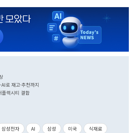
상
시…AI로 재고·추천까지
·퍼플렉시티 결합
삼성전자
AI
삼성
미국
식재료