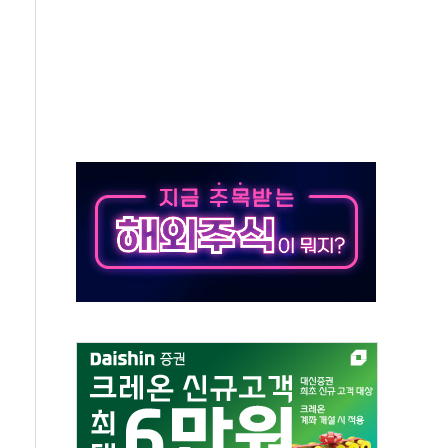
것"
지대' 우려
타진
청래 '격차 확대'
최고치
 요구
낮아지며 상승… STOXX 600 지수는 나흘 연속 최고치
세