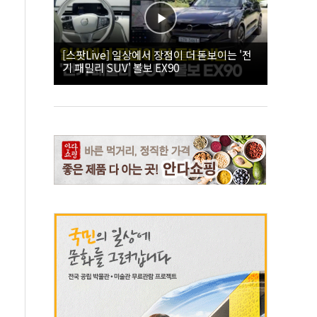
[스팟Live] 일상에서 장점이 더 돋보이는 '전
기 패밀리 SUV' 볼보 EX90