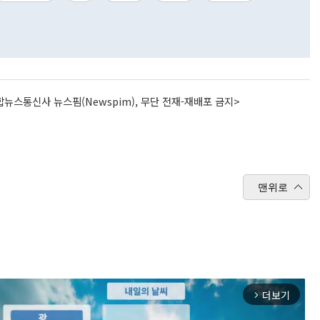
뉴스통신사 뉴스핌(Newspim), 무단 전재-재배포 금지>
맨위로
더보기
arrow_forward_ios