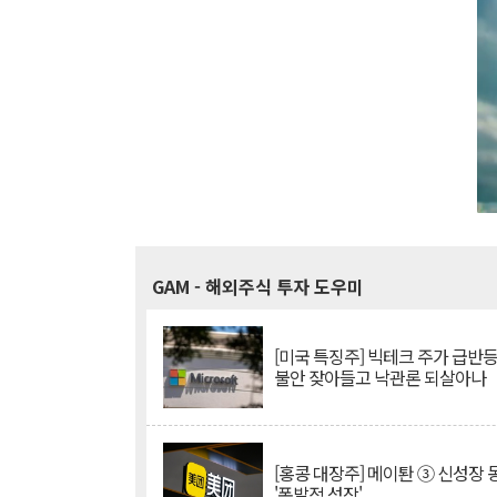
GAM
- 해외주식 투자 도우미
[미국 특징주] 빅테크 주가 급반등..
불안 잦아들고 낙관론 되살아나
[홍콩 대장주] 메이퇀 ③ 신성장
'폭발적 성장'