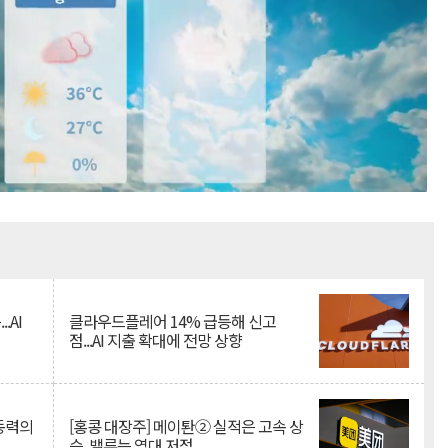
Mute
.AI
클라우드플레어 14% 급등해 신고
점...AI 지출 확대에 전망 상향
 동력의
[홍콩 대장주] 메이퇀② 실적은 고속 상
승, 밸류는 역대 저점