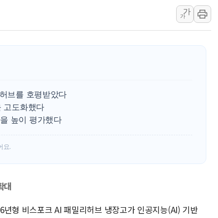
가
오세훈 "용산공원 주택 검토, 민주당 스스로 원칙 뒤집는 
가
충북 주말 무더위 지속…청주·진천 35도, 곳곳 소나기
10월 보완수사권 폐지·공소청 출범…피해자들 '범죄 사각
한상협, 업계 개인정보 보안 새판 짠다…'자율규제단체' 
민주당, 오늘 제주·인천 경선 발표...김민석 '재역전' vs 정
뉴욕증시, 고용 쇼크에 금리 인상 우려 후퇴…S&P500 
밀리허브를 호평받았다
트럼프, 쿡 연준 이사 해임 재추진…"26일까지 의혹 소명"
을 고도화했다
유럽증시, 美 고용 예상 밖 부진에 연준 금리 인상 가능성 
을 높이 평가했다
미 연준 매파 기세 꺾이나…고용 감소에 9월 동결 전망 우
어요.
확대
26년형 비스포크 AI 패밀리허브 냉장고가 인공지능(AI) 기반