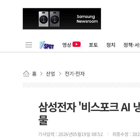
영상
포토
정치
정책·서
홈
산업
전기·전자
삼성전자 '비스포크 AI 냉
물
기사입력 :
2026년05월19일 08:52
최종수정 :
20