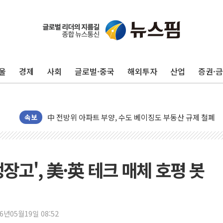
울
경제
사회
글로벌·중국
해외투자
산업
증권·
동해중부 전 해상 풍랑주의보…10일까지 최대 3.5m 높은
연일 폭염에 온열질환 사망 23명…정부, 비상대응기구 가
中 전방위 아파트 부양, 수도 베이징도 부동산 규제 철폐
인제 용대리 계곡서 수위 상승으로 피서객 7명 고립…전원
속보
동해시, 11~14일 '별똥별 멍' 운영…페르세우스 유성우 
강원 중·남부 동해안 시간당 50mm 이상 폭우…호우경보
청양 밭에서 일하던 90대 숨져…온열질환 여부 조사
장고', 美·英 테크 매체 호평 봇
폭염에 車 운전면허 기능시험 오전 집중 편성…체감온도 3
李대통령, 'ISA·주가누르기 방지법' 전면 재검토 지시
'호우 특보' 경북 울진 시간당 20~30mm 강한 비...가뭄 
26년05월19일 08:52
주말 무더위·열대야 지속…내륙 곳곳 소나기