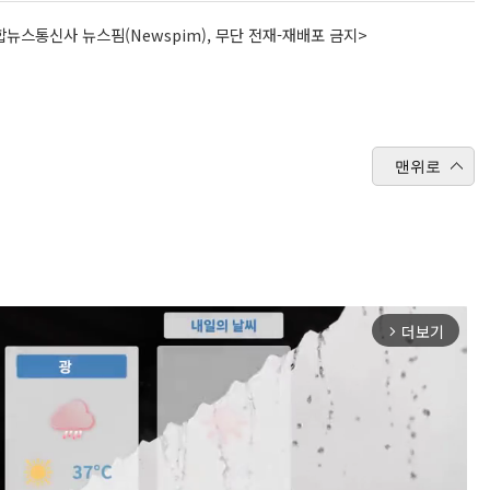
뉴스통신사 뉴스핌(Newspim), 무단 전재-재배포 금지>
맨위로
더보기
arrow_forward_ios