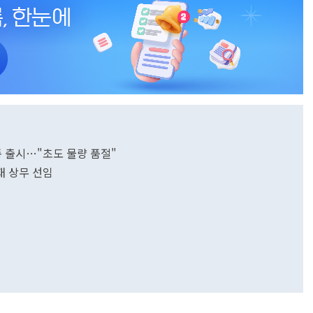
종 출시…"초도 물량 품절"
재 상무 선임