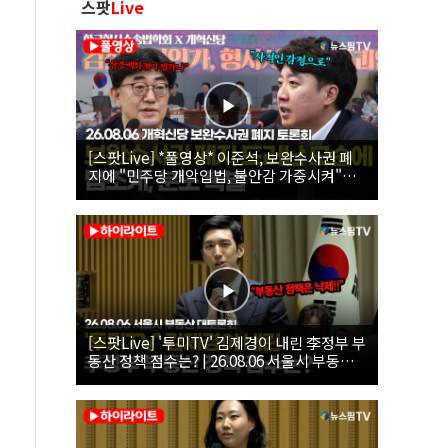
스팟
Live
[스팟Live] *풀영상* 이준석, 보완수사권 폐
지에 "민주당 개악입법, 불안감 가중시켜"｜
26.08.06 개혁신당 보완수사권 폐지 토론회
[스팟Live] '투미TV' 김제경이 내린 李정부 부
동산 정책 점수는? | 26.08.06 서울시 부동산
대토론회