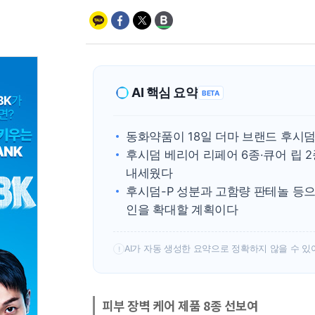
AI 핵심 요약
BETA
동화약품이 18일 더마 브랜드 후시
후시덤 베리어 리페어 6종·큐어 립 
내세웠다
후시덤-P 성분과 고함량 판테놀 등으
인을 확대할 계획이다
AI가 자동 생성한 요약으로 정확하지 않을 수 있
!
피부 장벽 케어 제품 8종 선보여