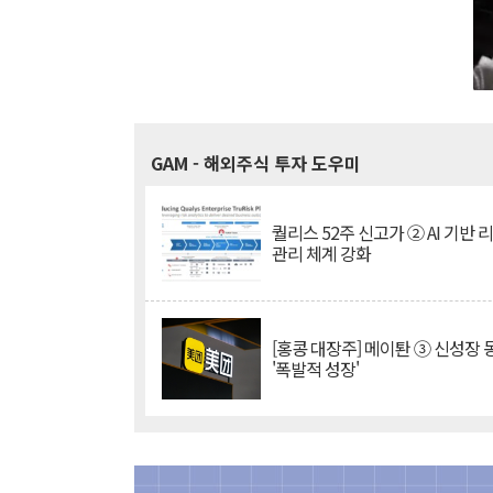
GAM
- 해외주식 투자 도우미
퀄리스 52주 신고가 ② AI 기반 
관리 체계 강화
[홍콩 대장주] 메이퇀 ③ 신성장
'폭발적 성장'