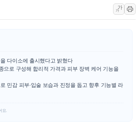
주한미군 "오산기지 누출, 백린 아닌 
가
가
구미 폐염산처리업체서 불 2시간30여
해군과 함께하는 '불금전파, 송정' 시
강원도 폭염특보 11일째…온열질환·가
[코인 시황] 비트코인, ETF 자금 
[르포] 39도 폭염 속 잠실 개표소 시위
덤을 다이소에 출시했다고 밝혔다
강원·전라권 폭염중대경보 확대…온열질
2종으로 구성해 합리적 가격과 피부 장벽 케어 기능을
빚투·레버리지 줄었지만, 반도체 두 종
[2보] 북한, 원산서 동해상 단거리 
로 민감 피부·입술 보습과 진정을 돕고 향후 기능별 라
양주 가전제품 창고서 화재…차량 3대
어요.