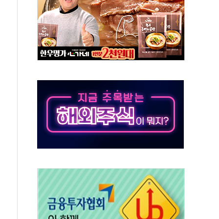
무해한 표면 부식 물질"
분만에 진화...외국인 노동자 숨져
즌2
축 피해 최소화 '총력 대응'
유입에도 박스권…美 암호화폐 법안 처리 여부도 변수
 '62일째'..."대부분 여기서 상주"
환자 2665명·사망 23명
목에 코스피 '휘청'
탄도미사일 발사
·건물 1동 전소