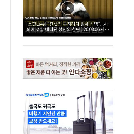
[스팟Live] "전셋집 구하려다 월세 선택"...사
회에 첫발 내디딘 청년의 한탄 | 26.08.06 서울
시 부동산 대토론회