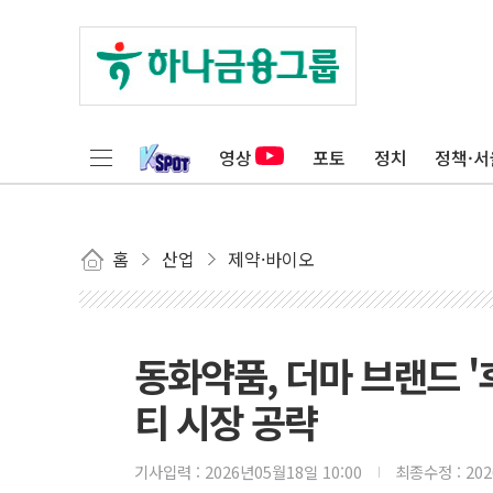
영상
포토
정치
정책·서
홈
산업
제약·바이오
동화약품, 더마 브랜드 
티 시장 공략
기사입력 :
2026년05월18일 10:00
최종수정 :
20