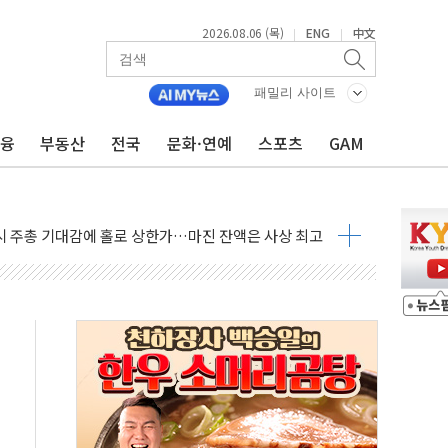
2026.08.06 (목)
ENG
中文
|
|
패밀리 사이트
금융
부동산
전국
문화·연예
스포츠
GAM
조까지, 상승...호실적 보고 기업 상승세 뚜렷
인 '사파리' 공격… 시민들 공포감 극대화 전략
' 임시 주총 기대감에 홀로 상한가…마진 잔액은 사상 최고
버리지 위험수위…숨은 차입이 더 큰 변수"
대응 1단계 진압 중
야, 경쟁상대 中과 비교해야"
하는 '선봉'의 대민 봉사
미사일 1발 발사… 올해 10번째·42일 만 도발
 새 안보 위기… 반군·마약카르텔이 습득해 전투 활용
어선 구조