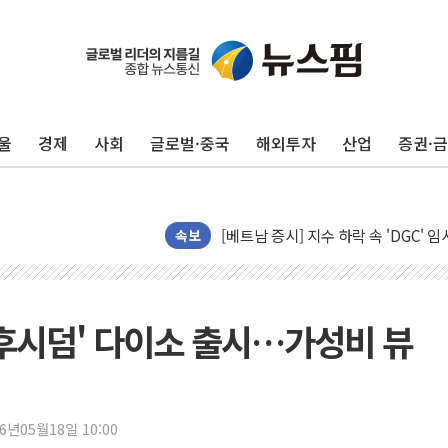
울
경제
사회
글로벌·중국
해외투자
산업
증권·
[인도증시] 중동 긴장 완화에 실적 호
러, 1인칭시점 드론으로 우크라 민간
[베트남 증시] 지수 하락 속 'DGC
속보
'월가의 황제' 다이먼 "금융시장 레
양주 섬유염색공장서 화재 1명 중상…
김정관 산업부 장관 "주 52시간 손봐
'후시덤' 다이소 출시…가성비 뷰
해군 1함대 창설 80주년…지역과 함께
[3보] 북, 원산서 동해로 단거리 탄도
우크라 드론 전술, 중남미 콜롬비아에
26년05월18일 10:00
동해해경, 독도 해상서 부유물 감긴 