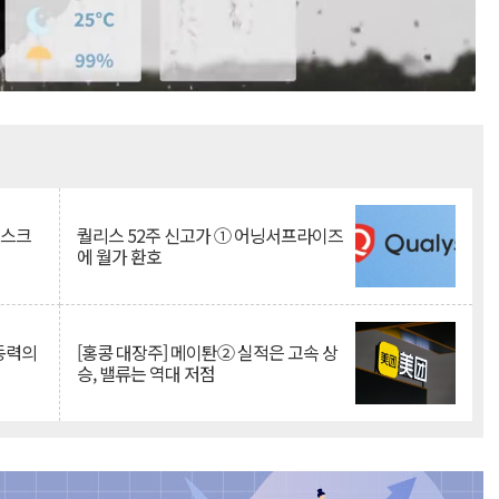
Mute
리스크
퀄리스 52주 신고가 ① 어닝서프라이즈
에 월가 환호
 동력의
[홍콩 대장주] 메이퇀② 실적은 고속 상
승, 밸류는 역대 저점