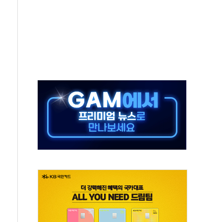
·태양광주↑ VS 트레이드데스크·웬디스↓
 끝까지 찾겠다"
중 완화 전환점"
적 공급 확대·속도전 총력"
 급등
않아"