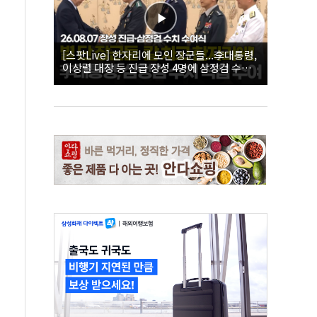
[스팟Live] 한자리에 모인 장군들...李대통령,
이상렬 대장 등 진급 장성 4명에 삼정검 수치
직접 수여｜26.08.07 장성 진급·삼정검 수치
수여식