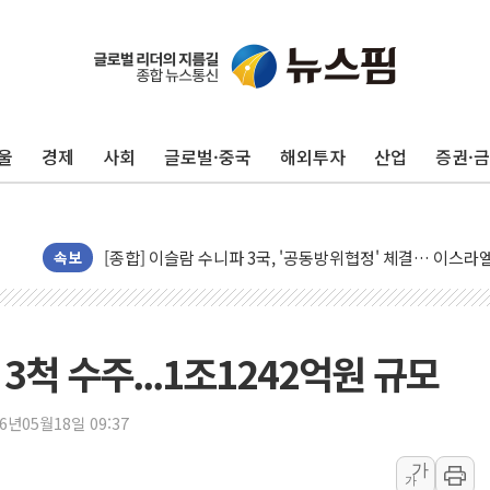
울
경제
사회
글로벌·중국
해외투자
산업
증권·
유럽증시, 美 고용 예상 밖 부진에 연준 금리 인상 가능성 
미 연준 매파 기세 꺾이나…고용 감소에 9월 동결 전망 우
[종합] 이슬람 수니파 3국, '공동방위협정' 체결… 이스라
속보
트럼프, 백신·자폐증 행정명령 검토…"이르면 다음 주"
美 항소법원, 백악관 무도회장 공사 중단 명령…트럼프 제
이란 핵심 원유 수출항 '하르그섬', 최근 1주일 이상 '올스
3척 수주...1조1242억원 규모
美 고용 쇼크에 엔화 장중 급등…시장은 "또 개입했나" 촉
[AI MY 뉴스] 뉴욕 반도체주 프리뷰...美 고용 쇼크에 반도
26년05월18일 09:37
뉴욕증시 프리뷰, 美 고용 쇼크에 금리 인상 우려 후퇴…나
가
[종합] 美 7월 고용 2만3000명 감소 '쇼크'…9월 금리 인
가