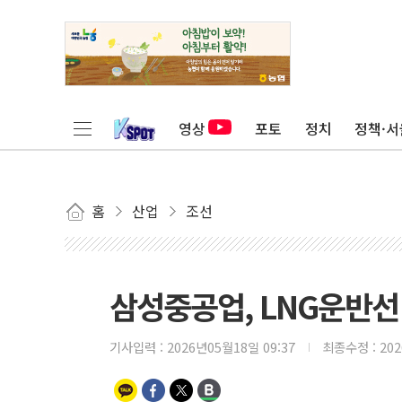
영상
포토
정치
정책·서
홈
산업
조선
삼성중공업, LNG운반선 
기사입력 :
2026년05월18일 09:37
최종수정 :
20