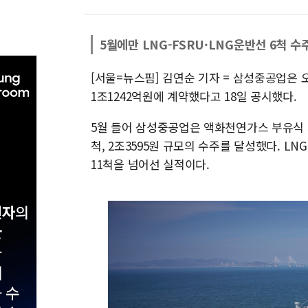
5월에만 LNG-FSRU·LNG운반선 6척 수
[서울=뉴스핌] 김연순 기자 = 삼성중공업은
1조1242억원에 계약했다고 18일 공시했다.
5월 들어 삼성중공업은 액화천연가스 부유식 저장·
척, 2조3595원 규모의 수주를 달성했다. L
11척을 넘어선 실적이다.