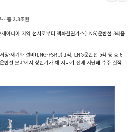
[사진] 이슬람 수니파 3개국, 공동방위협정 체결
뉴욕증시 개장 전 특징주...아틀라시안·클라우드플레어
주…총 2.3조원
보훈부, 미 DPAA와 MOU… "6·25 미군 실종자 7359명
트럼프 "금리 내려야"…파월 때와 달리 워시엔 톤 낮춰
 오세아니아 지역 선사로부터 액화천연가스(LNG)운반선 3척을
특정 정치인 측근 포항시 정책특보 내정설...포항시 '시끌'
李 "해남 태양광, 대한민국 다음 100년 밑거름…수도권 집
재기화 설비(LNG-FSRU) 1척, LNG운반선 5척 등 총 6
李 대통령, '6시간 마라톤 부동산 2차 회의' 주재… "전폭
NG운반선 분야에서 상반기가 채 지나기 전에 지난해 수주 실적
트럼프, 中 겨냥 폴리실리콘 관세 15% 부과…美 태양광주
[사진] 빈살만과 에르도안의 만남
이란와이어 "이란 최고지도자 위독…곧 사망해도 놀랍지 