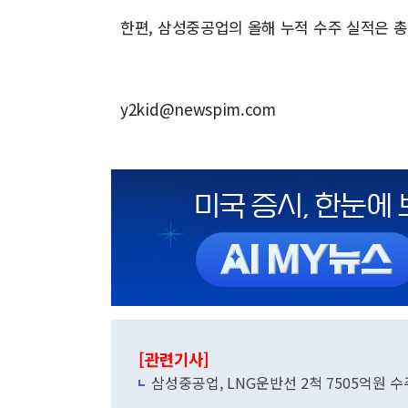
한편, 삼성중공업의 올해 누적 수주 실적은 총 
y2kid@newspim.com
[관련기사]
삼성중공업, LNG운반선 2척 7505억원 