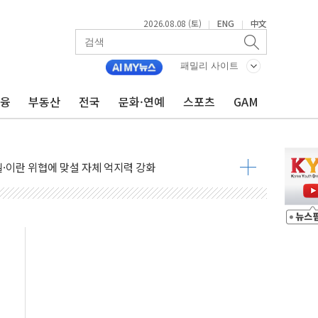
2026.08.08 (토)
ENG
中文
|
|
패밀리 사이트
금융
부동산
전국
문화·연예
스포츠
GAM
낮아지며 상승… STOXX 600 지수는 나흘 연속 최고치
세
엘·이란 위협에 맞설 자체 억지력 강화
동
톱'… 美 해상봉쇄 영향
각
체주 '활짝'
스닥 선물 1%대 상승
상 기대 후퇴