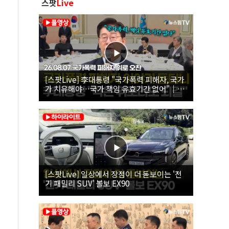
스팟
Live
[스팟Live] 李대통령 "국가폭력 피해자, 국가
가 치유해야…국가 책임 유효기간 없어"｜
26.08.07 국가폭력 피해자 위로 오찬
[스팟Live] 일상에서 장점이 더 돋보이는 '전
기 패밀리 SUV' 볼보 EX90