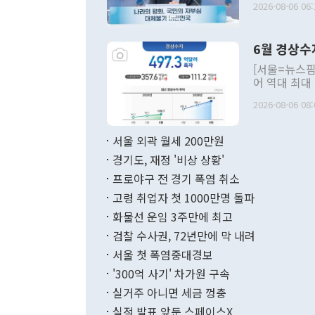
2026-08-06 06:
발언 중에는 
언한 것이 있
령은 공개적으
6월 경상수
주의적 희망에
관의 대북 정
[서울=뉴스핌
관 부처 장관
어 역대 최대
관의 무리한 
출 호조로 월
다. [정동영 통일부 장관이 지난달 23일 오후 서울 종로구 정부서울청사에
2026-08-06 08:
료=한국은행] 한국은행이 6일 발표한 '2026년 6월 국제수지(잠정)'에
서 취임 1주년 
면 지난 6월
부 장관 권한
1000만달러
서울 외곽 월세 200만원
발전 구상'을
이에 따라 올
적 갈등 해결
경기도, 재정 '비상 상황'
했다. 경상수
결과 혐오의 
9000만달러
프로야구 전 경기 폭염 취소
년간의 CVI
지 기준 상품
고령 취업자 첫 1000만명 돌파
무너졌다고도 
며 월간 기준
현실을 바꾸는
달러로 38.
화물선 운임 3주만에 최고
를 평화 체제
196.9% 급
검찰 수사권, 72년만에 막 내려
함께 4자 대
수출은 160
지만 이 대통
서울 첫 폭염중대경보
(18.6%) 
화공존 정책이
했다. 통관 기
'300억 사기' 차가원 구속
다"고 지적했
(16.4%)
투리가 잡혀 
실거주 아니면 세금 껑충
월(-10억9
쁜 상황이 초
증가와 유류할
실적 발표 앞둔 스페이스X