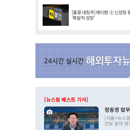
[홍콩 대장주] 메이퇀 ③ 신성장
'폭발적 성장'
[뉴스핌 베스트 기사]
정동영 업무
[서울=뉴스핌
안보 분야 정
평화공존 발전