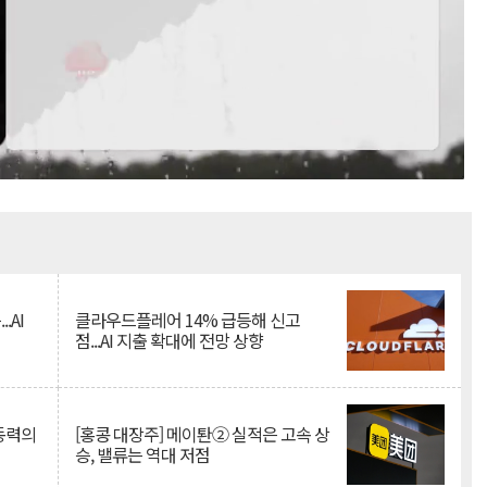
Mute
.AI
클라우드플레어 14% 급등해 신고
점...AI 지출 확대에 전망 상향
 동력의
[홍콩 대장주] 메이퇀② 실적은 고속 상
승, 밸류는 역대 저점