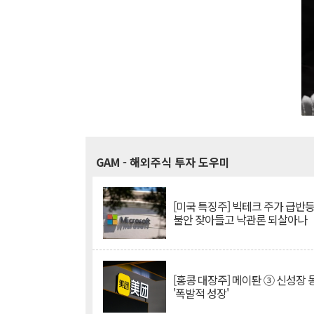
GAM
- 해외주식 투자 도우미
[미국 특징주] 빅테크 주가 급반등..
불안 잦아들고 낙관론 되살아나
[홍콩 대장주] 메이퇀 ③ 신성장
'폭발적 성장'