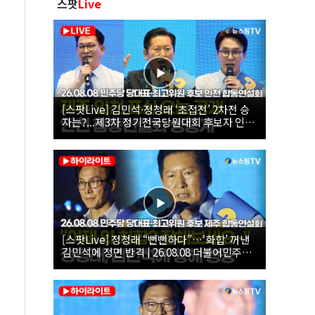
스팟
Live
[스팟Live] 김민석·정청래 ‘초접전’ 2차전 승
자는?...제3차 정기전국당원대회 후보자 인천
합동연설회 생중계 | 26.08.08
[스팟Live] 정청래 “뻔뻔하다”…‘화합’ 꺼낸
김민석에 정면 반격 | 26.08.08 더불어민주당
당대표·최고위원 후보 제주 합동연설회