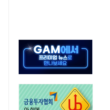
위 상승으로 피서객 7명 고립…전원 구조
별똥별 멍' 운영…페르세우스 유성우 관측
시간당 50mm 이상 폭우…호우경보 발효
0대 숨져…온열질환 여부 조사
능시험 오전 집중 편성…체감온도 38도 넘으면 중단
누르기 방지법' 전면 재검토 지시