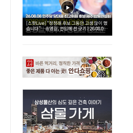
[스팟Live] “정청래 후보 그동안 고생 많이 했
습니다”…송영길, 연임에 선 긋기 | 26.08.08
더불어민주당 당대표·최고위원 후보 제주 합
동연설회