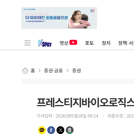
영상
포토
정치
정책·서
홈
증권·금융
증권
프레스티지바이오로직스,
기사입력 :
2026년05월18일 09:14
최종수정 :
20