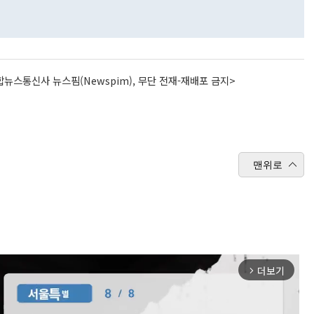
뉴스통신사 뉴스핌(Newspim), 무단 전재-재배포 금지>
맨위로
더보기
arrow_forward_ios