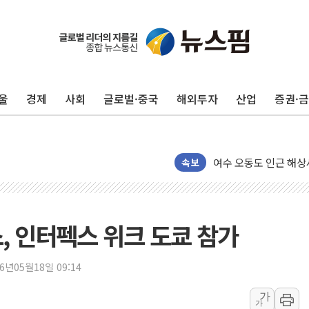
美, 이란전 출구전략 
강릉·동해·삼척 시간당
폐기물 수거하다 참변
울
경제
사회
글로벌·중국
해외투자
산업
증권·
서울 중랑구 주택가서 
李대통령 "결혼 때문에 
여수 오동도 인근 해상
추미애, '위안부' 피해
속보
인천 선재도 갯벌서 해루
인천서 말다툼 중 어머니
'화합' 꺼낸 김민석에
 인터펙스 위크 도쿄 참가
李대통령, ISA 개편 
동해중부 전 해상 풍랑
26년05월18일 09:14
연일 폭염에 온열질환 
가
가
中 전방위 아파트 부양