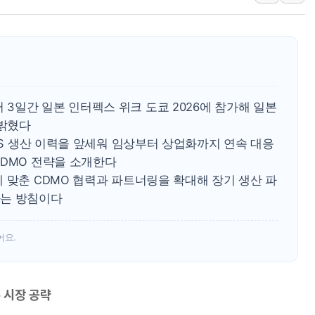
인제 용대리 계곡서 수
동해시, 11~14일 '
강원 중·남부 동해안 
청양 밭에서 일하던 9
폭염에 車 운전면허 기
3일간 일본 인터펙스 위크 도쿄 2026에 참가해 일본
李대통령, 'ISA·주가
 밝혔다
 DS 생산 이력을 앞세워 임상부터 상업화까지 연속 대응
CDMO 전략을 소개한다
 맞춘 CDMO 협력과 파트너링을 확대해 장기 생산 파
다는 방침이다
어요.
 시장 공략