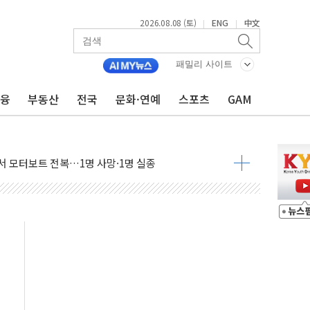
2026.08.08 (토)
ENG
中文
|
|
만지작…공습 한계·탄약 부족 현실화
 최대 50㎜ 폭우…강원 동해안 강한 비 어어져
패밀리 사이트
…60대 환경미화원 수거차에 치여 사망
금융
부동산
전국
문화·연예
스포츠
GAM
흉기 난동…60대 남성 2명 숨져
손해 보는 일 없게"…'결혼 페널티' 22개 과제 손본다
서 모터보트 전복…1명 사망·1명 실종
자 기림의 날 참석..."국제적 시민 연대로 목소리 내야"
질 중 실종 60대 나흘만에 숨진 채 발견
 흉기 살해 10대 아들 체포
 '뻔뻔' 받아친 정청래…제주 연설서 신경전 고조
재검토 지시…與 "적극 환영"·野 "졸속 국정"
주의보…10일까지 최대 3.5m 높은 물결
사망 23명…정부, 비상대응기구 가동
, 수도 베이징도 부동산 규제 철폐