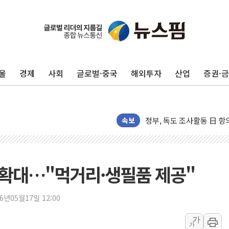
[인사] 국무조정실·국무
롯데백화점, 앰배서더 2기
한수원 "폭염 속 전력수급
울
경제
사회
글로벌·중국
해외투자
산업
증권·
박형수 의원 '선관위 견제·감
장동혁, 李 대통령에 "결혼
정부, 독도 조사활동 日 항
김성회, 국민의힘에 "청년
속보
서울 38도 폭염에 온열질환
[부고] 이승영(한림제약 이
전남광주 남구 한 아파트 
국 확대…"먹거리·생필품 제공"
'상품권 사면 대출 가능'
지역 일자리·생활인구 늘린 
26년05월17일 12:00
SK하이닉스, 생산·사무직
가
가
주말 대전 아파트서 화재·