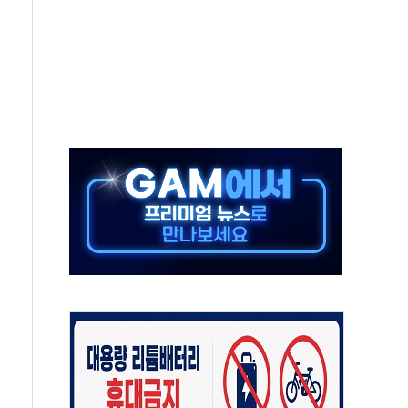
 키운다…대기업 노하우로 창업 생태계 조성
 사망사고 '중부발전 무죄'…"도급인 아닌 발주자"
사고 44차례…보험금 2억원 챙긴 30대 송치
람들도 여름 휴가를 즐겼을까
무원 시험
급 공무원 시험 개편