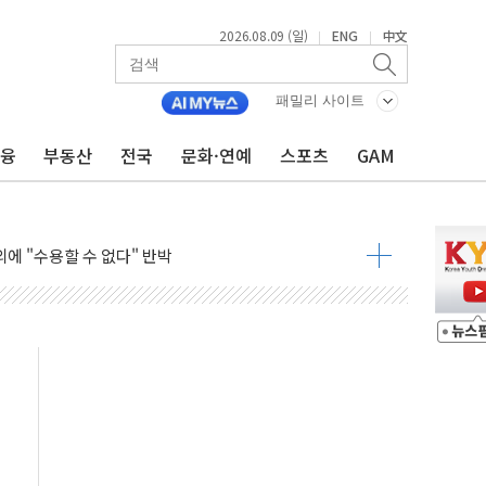
2026.08.09 (일)
ENG
中文
|
|
총리비서실
 모집…지역 크리에이터 확대
패밀리 사이트
 이상무"…김회천 사장, 원전 현장점검
금융
부동산
전국
문화·연예
스포츠
GAM
독 강화' 2개 법 대표 발의
 페널티 만든 건 이 정권…신생아 특례 대출까지 줄여"
의에 "수용할 수 없다" 반박
 결혼까지 정쟁 소재 삼아…청년 삶 가로막는 걸림돌"
 사망자 2명…올해 하루 환자 최다
사)씨 모친상
난간 붕괴…인명피해 없어
 신종 보이스피싱 기승…금감원 소비자경보
주역 찾는다...중기부, 장관 표창 후보자 모집
 아우른 통합노조 설립 추진
정전 잇따라…주민 대피·폭염 속 불편