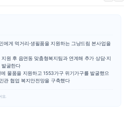
한경협, 100개 스타트업
대법, 신서천화력 건설현장
청주서 후진 차량 노려 고의
연일 뜨거운 폭염, 옛 사
2027년부터 개편되는 공
국민에게 먹거리·생필품을 지원하는 그냥드림 본사업을
2027 국가직 · 지방직 9
 지원 후 읍면동 맞춤형복지팀과 연계해 추가 상담·지
극 발굴한다
6명에 물품을 지원하고 1553가구 위기가구를 발굴했으
등 민관 협업 복지안전망을 구축했다
어요.