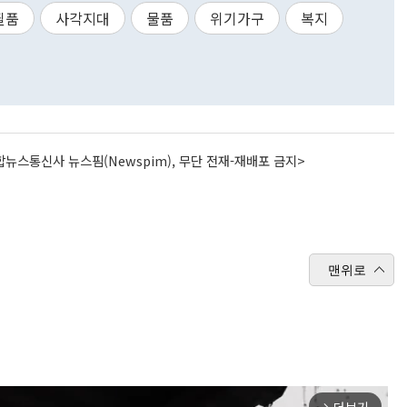
필품
사각지대
물품
위기가구
복지
뉴스통신사 뉴스핌(Newspim), 무단 전재-재배포 금지>
맨위로
arrow_forward_ios