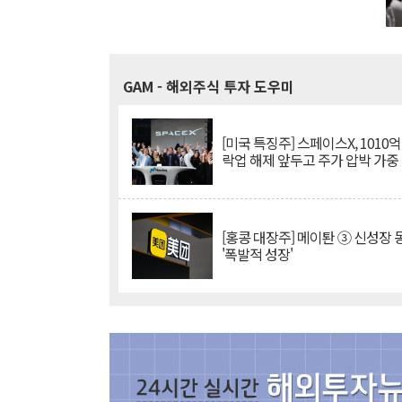
GAM
- 해외주식 투자 도우미
[미국 특징주] 스페이스X, 1010
락업 해제 앞두고 주가 압박 가중
[홍콩 대장주] 메이퇀 ③ 신성장
'폭발적 성장'