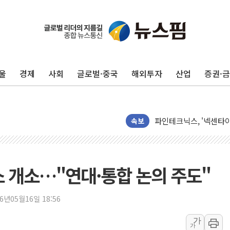
울
경제
사회
글로벌·중국
해외투자
산업
증권·
토스증권, 누적 가입자 수
바이오포트, 필리핀 S&
파인테크닉스, '넥센타이
신한투자증권, 고객 투자
속보
피알지에스앤텍, '스케일
라온시큐어, 정부 블록
대신증권, 네이버웹툰과 
소 개소…"연대·통합 논의 주도"
이억원 금융위원장 '단일
이지스자산운용, 옛 분당
26년05월16일 18:56
한국투자증권, 해외대 재학생
가
가
[뉴스핌 이 시각 글로벌 P