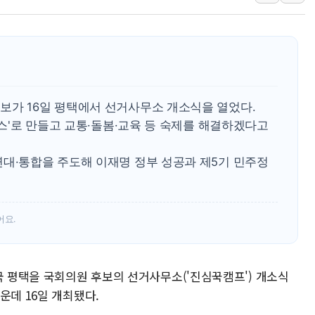
대구시-산림청, 대구권 
김민석 "과반 승리 가능성
코스콤, 임직원 대상 '
토박스코리아, 상반기 영
[속보] 해수부, 신청사 
보가 16일 평택에서 선거사무소 개소식을 열었다.
나주 상가 건물 화재…점포
서스'로 만들고 교통·돌봄·교육 등 숙제를 해결하겠다고
이스타항공, 상반기 탑승
연대·통합을 주도해 이재명 정부 성공과 제5기 민주정
LG유플러스, 2분기 영업
한미그룹, 전사 AI 혁
어요.
국 평택을 국회의원 후보의 선거사무소('진심꾹캠프') 개소식
운데 16일 개최됐다.