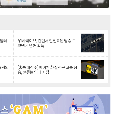
Mute
억달러
우버·웨이브, 런던서 안전요원 탑승 로
보택시 면허 획득
 동력의
[홍콩 대장주] 메이퇀② 실적은 고속 상
승, 밸류는 역대 저점