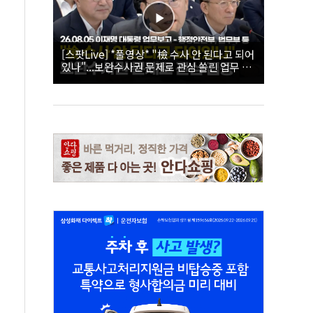
[스팟Live] *풀영상* "檢 수사 안 된다고 되어
있나"...보완수사권 문제로 관심 쏠린 업무 보
고 현장 | 26.08.05 이재명 대통령 업무보고 -
행정안전부, 법무부 등