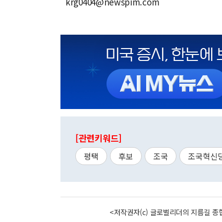
krg0404@newspim.com
[관련키워드]
평택
후보
조국
조국혁신
<저작권자(c) 글로벌리더의 지름길 종합