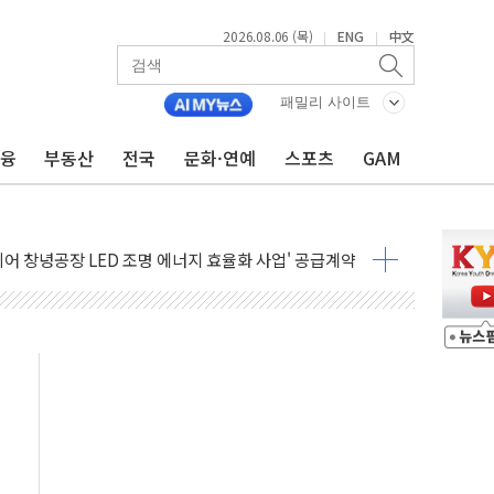
2026.08.06 (목)
ENG
中文
|
|
패밀리 사이트
금융
부동산
전국
문화·연예
스포츠
GAM
 1000만 명 돌파
R 멤버십쇼핑에 K-뷰티 공급
어 창녕공장 LED 조명 에너지 효율화 사업' 공급계약
비용 절감 정책 확대
업 팁스 정책 지정형' 과제 선정
체인 특성화 대학 지원사업 수행기업 선정
크레온 신규 고객 대상 이벤트 실시
종목 레버리지 ETF' 관련 피고발
 롯데백화점 '복합 랜드마크'로 재조성
 대상 채용설명회 'KIS Chat in Seoul' 개최
ICK] 연말 달러당 149엔 전망 外