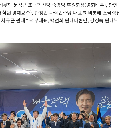
비롯해 문성근 조국혁신당 중앙당 후원회장(영화배우), 한인
대학원 명예교수), 한창민 사회민주당 대표를 비롯해 조국혁신
, 차규근 원내수석부대표, 백선희 원내대변인, 강경숙 원내부