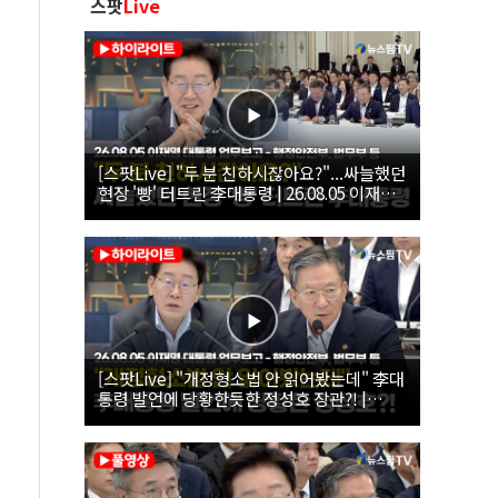
스팟
Live
[스팟Live] "두 분 친하시잖아요?"...싸늘했던
현장 '빵' 터트린 李대통령 | 26.08.05 이재명
대통령 업무보고 - 행정안전부, 법무부 등
[스팟Live] "개정형소법 안 읽어봤는데" 李대
통령 발언에 당황한듯한 정성호 장관?! |
26.08.05 이재명 대통령 업무보고 - 행정안전
부, 법무부 등