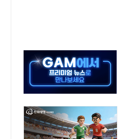
산림재난 대응력 강화... 산불합동대응센터 구축
 99.99%…정청래 조직 강세인 충청·PK서 선방"
멘탈케어 박람회 행복약국' 개최
업이익 20억원·전년比 100%↑
부지 '부산 동구' 낙점…북항에 짓는다
 8곳 전소 3.8억 재산 피해
률 93%…지난해 이어 국내 항공사 1위
익 3445억원…전년比 13.1% 증가
신 프로그램 가동…업무 자동화·생산성 향상