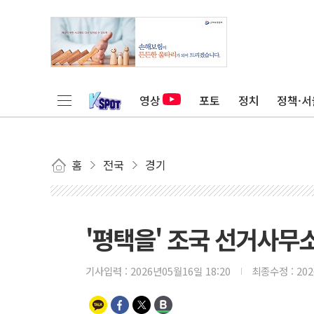
영상
포토
정치
정책·서
홈
전국
경기
'평택을' 조국 선거사무
기사입력 :
2026년05월16일 18:20
최종수정 :
20