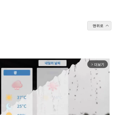
맨위로
더보기
arrow_forward_ios