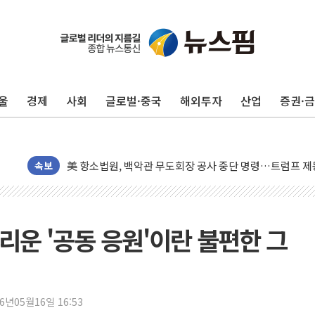
뉴욕증시, 고용 쇼크에 금리 인상 우려 후퇴…S&P500 
트럼프, 쿡 연준 이사 해임 재추진…"26일까지 의혹 소명"
유럽증시, 美 고용 예상 밖 부진에 연준 금리 인상 가능성 
미 연준 매파 기세 꺾이나…고용 감소에 9월 동결 전망 우
울
경제
사회
글로벌·중국
해외투자
산업
증권·
[종합] 이슬람 수니파 3국, '공동방위협정' 체결… 이스라
트럼프, 백신·자폐증 행정명령 검토…"이르면 다음 주"
美 항소법원, 백악관 무도회장 공사 중단 명령…트럼프 제
이란 핵심 원유 수출항 '하르그섬', 최근 1주일 이상 '올스
속보
美 고용 쇼크에 엔화 장중 급등…시장은 "또 개입했나" 촉
[AI MY 뉴스] 뉴욕 반도체주 프리뷰...美 고용 쇼크에 반도
뉴욕증시 프리뷰, 美 고용 쇼크에 금리 인상 우려 후퇴…나
리운 '공동 응원'이란 불편한 그
[종합] 美 7월 고용 2만3000명 감소 '쇼크'…9월 금리 인
[사진] 이슬람 수니파 3개국, 공동방위협정 체결
뉴욕증시 개장 전 특징주...아틀라시안·클라우드플레어
26년05월16일 16:53
보훈부, 미 DPAA와 MOU… "6·25 미군 실종자 7359명