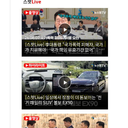
스팟
Live
[스팟Live] 李대통령 "국가폭력 피해자, 국가
가 치유해야…국가 책임 유효기간 없어"｜
26.08.07 국가폭력 피해자 위로 오찬
[스팟Live] 일상에서 장점이 더 돋보이는 '전
기 패밀리 SUV' 볼보 EX90