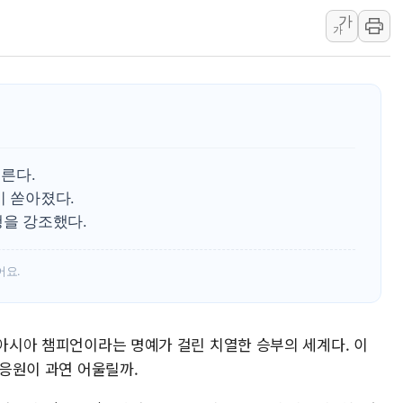
가
트럼프 "금리 내려야"…파월 때와 달리 워시엔 톤 낮춰
가
특정 정치인 측근 포항시 정책특보 내정설...포항시 '시끌'
李 "해남 태양광, 대한민국 다음 100년 밑거름…수도권 집
치른다.
이 쏟아졌다.
행을 강조했다.
어요.
 아시아 챔피언이라는 명예가 걸린 치열한 승부의 세계다. 이
동응원이 과연 어울릴까.