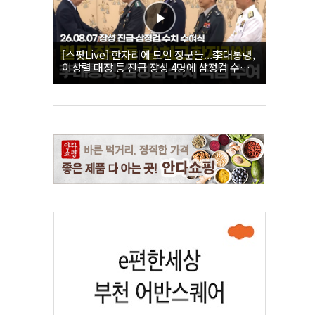
[스팟Live] 한자리에 모인 장군들...李대통령,
이상렬 대장 등 진급 장성 4명에 삼정검 수치
직접 수여｜26.08.07 장성 진급·삼정검 수치
수여식