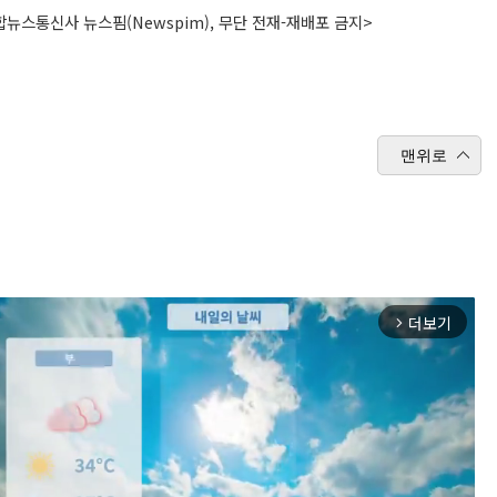
뉴스통신사 뉴스핌(Newspim), 무단 전재-재배포 금지>
맨위로
더보기
arrow_forward_ios