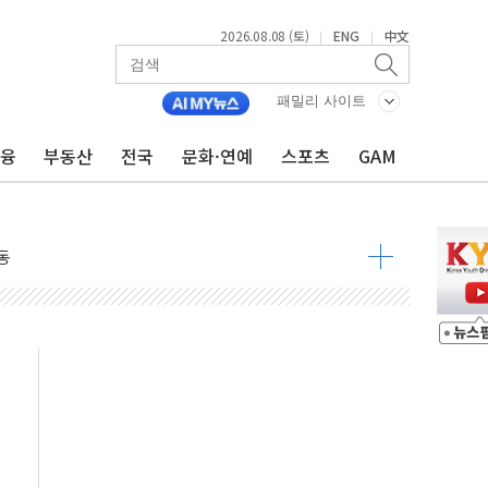
최고치
2026.08.08 (토)
ENG
中文
|
|
 요구
낮아지며 상승… STOXX 600 지수는 나흘 연속 최고치
패밀리 사이트
세
금융
부동산
전국
문화·연예
스포츠
GAM
엘·이란 위협에 맞설 자체 억지력 강화
동
톱'… 美 해상봉쇄 영향
각
체주 '활짝'
스닥 선물 1%대 상승
상 기대 후퇴
·태양광주↑ VS 트레이드데스크·웬디스↓
 끝까지 찾겠다"