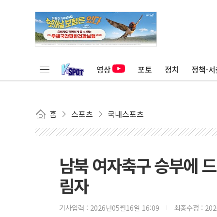
영상
포토
정치
정책·서
홈
스포츠
국내스포츠
남북 여자축구 승부에 드
림자
기사입력 :
2026년05월16일 16:09
최종수정 :
20