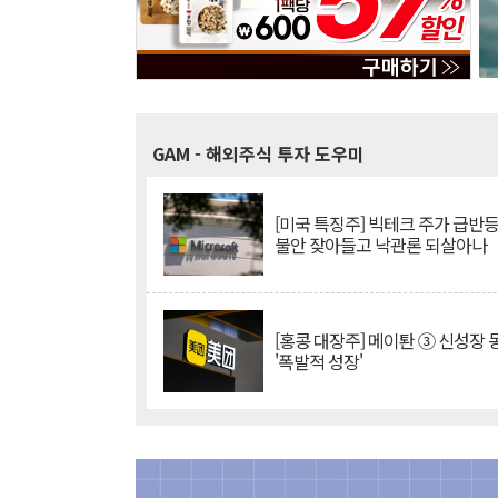
GAM
- 해외주식 투자 도우미
[미국 특징주] 빅테크 주가 급반등..
불안 잦아들고 낙관론 되살아나
[홍콩 대장주] 메이퇀 ③ 신성장
'폭발적 성장'