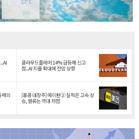
Mute
.AI
클라우드플레어 14% 급등해 신고
점...AI 지출 확대에 전망 상향
 동력의
[홍콩 대장주] 메이퇀② 실적은 고속 상
승, 밸류는 역대 저점