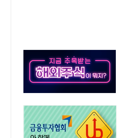
타진
최고치
 요구
낮아지며 상승… STOXX 600 지수는 나흘 연속 최고치
세
엘·이란 위협에 맞설 자체 억지력 강화
동
톱'… 美 해상봉쇄 영향
각
체주 '활짝'
스닥 선물 1%대 상승