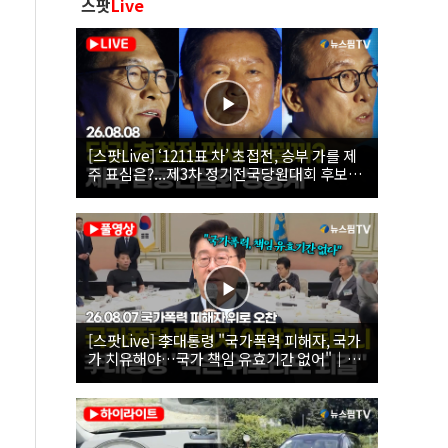
스팟
Live
[스팟Live] ‘1211표 차’ 초접전, 승부 가를 제
주 표심은?...제3차 정기전국당원대회 후보자
제주 합동연설회 생중계 | 26.08.08
[스팟Live] 李대통령 "국가폭력 피해자, 국가
가 치유해야…국가 책임 유효기간 없어"｜
26.08.07 국가폭력 피해자 위로 오찬