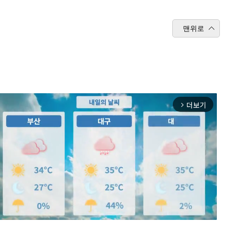
맨위로
더보기
arrow_forward_ios