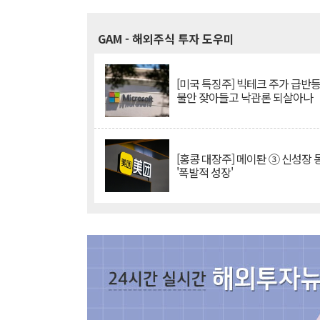
GAM
- 해외주식 투자 도우미
[미국 특징주] 빅테크 주가 급반등..
불안 잦아들고 낙관론 되살아나
[홍콩 대장주] 메이퇀 ③ 신성장
'폭발적 성장'