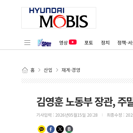
영상
포토
정치
정책·서
홈
산업
재계·경영
김영훈 노동부 장관, 주
기사입력 :
2026년05월15일 20:28
최종수정 :
20