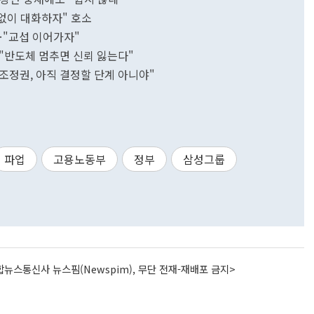
 없이 대화하자" 호소
…"교섭 이어가자"
"반도체 멈추면 신뢰 잃는다"
조정권, 아직 결정할 단계 아니야"
파업
고용노동부
정부
삼성그룹
뉴스통신사 뉴스핌(Newspim), 무단 전재-재배포 금지>