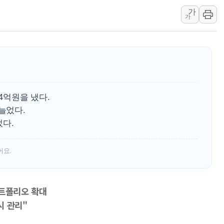
가
트럼프 "금리 내려야"…파월 때와 달리 워시엔 톤 낮춰
가
특정 정치인 측근 포항시 정책특보 내정설...포항시 '시끌'
李 "해남 태양광, 대한민국 다음 100년 밑거름…수도권 집
李 대통령, '6시간 마라톤 부동산 2차 회의' 주재… "전폭
트럼프, 中 겨냥 폴리실리콘 관세 15% 부과…美 태양광주
[사진] 빈살만과 에르도안의 만남
4억원을 냈다.
 늘었다.
었다.
어요.
포트폴리오 확대
시 관리"