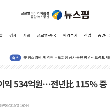
트럼프, 쿡 연준 이사 해임 재추진…"26일까지 의혹 소명"
유럽증시, 美 고용 예상 밖 부진에 연준 금리 인상 가능성 
미 연준 매파 기세 꺾이나…고용 감소에 9월 동결 전망 우
울
경제
사회
글로벌·중국
해외투자
산업
증권·
[종합] 이슬람 수니파 3국, '공동방위협정' 체결… 이스라
트럼프, 백신·자폐증 행정명령 검토…"이르면 다음 주"
美 항소법원, 백악관 무도회장 공사 중단 명령…트럼프 제
이란 핵심 원유 수출항 '하르그섬', 최근 1주일 이상 '올스
속보
美 고용 쇼크에 엔화 장중 급등…시장은 "또 개입했나" 촉
[AI MY 뉴스] 뉴욕 반도체주 프리뷰...美 고용 쇼크에 반도
뉴욕증시 프리뷰, 美 고용 쇼크에 금리 인상 우려 후퇴…나
이익 534억원…전년比 115% 증
[종합] 美 7월 고용 2만3000명 감소 '쇼크'…9월 금리 인
[사진] 이슬람 수니파 3개국, 공동방위협정 체결
뉴욕증시 개장 전 특징주...아틀라시안·클라우드플레어
26년05월15일 16:44
보훈부, 미 DPAA와 MOU… "6·25 미군 실종자 7359명