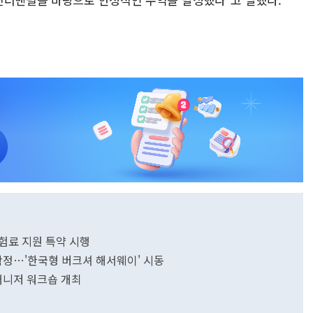
험료 지원 특약 시행
 확정…'한국형 버크셔 해서웨이' 시동
매니저 워크숍 개최