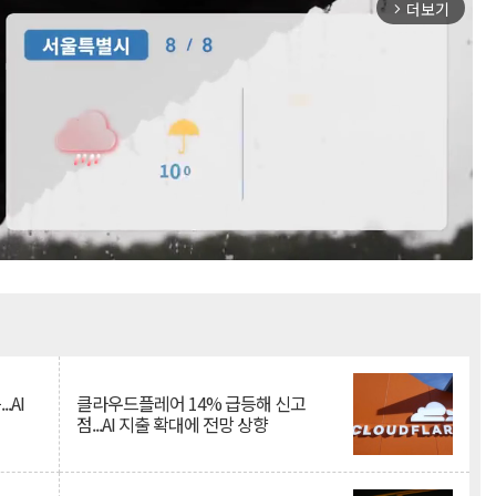
더보기
arrow_forward_ios
Mute
.AI
클라우드플레어 14% 급등해 신고
점...AI 지출 확대에 전망 상향