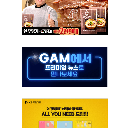
중 완화 전환점"
적 공급 확대·속도전 총력"
 급등