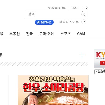
2026.08.08 (토)
ENG
中文
|
|
 요구
낮아지며 상승… STOXX 600 지수는 나흘 연속 최고치
패밀리 사이트
세
금융
부동산
전국
문화·연예
스포츠
GAM
엘·이란 위협에 맞설 자체 억지력 강화
동
톱'… 美 해상봉쇄 영향
각
체주 '활짝'
스닥 선물 1%대 상승
상 기대 후퇴
·태양광주↑ VS 트레이드데스크·웬디스↓
 끝까지 찾겠다"