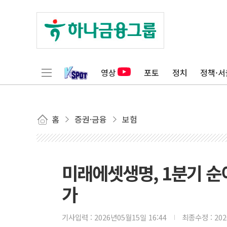
영상
포토
정치
정책·서
홈
증권·금융
보험
미래에셋생명, 1분기 순
가
기사입력 :
2026년05월15일 16:44
최종수정 :
20