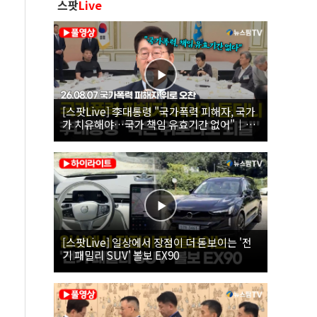
스팟
Live
[스팟Live] 李대통령 "국가폭력 피해자, 국가
가 치유해야…국가 책임 유효기간 없어"｜
26.08.07 국가폭력 피해자 위로 오찬
[스팟Live] 일상에서 장점이 더 돋보이는 '전
기 패밀리 SUV' 볼보 EX90