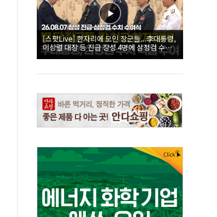
[스팟Live] 한자리에 모인 장군들...李대통령,
이상렬 대장 등 진급 장성 4명에 삼정검 수치
직접 수여｜26.08.07 장성 진급·삼정검 수치
수여식