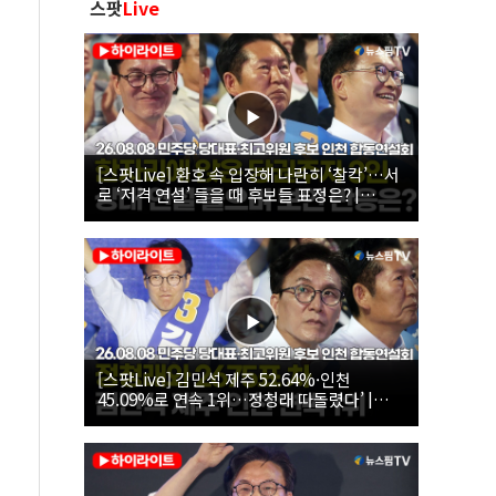
스팟
Live
[스팟Live] 환호 속 입장해 나란히 ‘찰칵’…서
로 ‘저격 연설’ 들을 때 후보들 표정은? |
26.08.08 더불어민주당 당대표·최고위원 후
보 인천 합동연설회
[스팟Live] 김민석 제주 52.64%·인천
45.09%로 연속 1위…정청래 따돌렸다’ |
26.08.08 더불어민주당 당대표·최고위원 후
보 인천 합동연설회