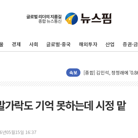
울
경제
사회
글로벌·중국
해외투자
산업
증권·
포항시 재난예산 40억 긴급 
울진·영덕 '호우특보'-포항 '
[종합] 김민석, 정청래에 '0.86
인천 합동연설회 나선 송영길
속보
김민석, 2주차 제주·인천 경선서
인사하는 김민석 당대표 후보
[속보] 민주, 제주·인천 경선 결
발가락도 기억 못하는데 시정 맡
[속보] 민주, 인천 경선 결과 발
[속보] 민주, 제주 경선 결과 발
이번주 국내 주요 금융일정(8.1
26년05월15일 16:37
美, 이란전 출구전략 만지작