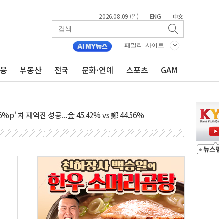
2026.08.09 (일)
ENG
中文
|
|
패밀리 사이트
금융
부동산
전국
문화·연예
스포츠
GAM
투입…고수온 양식장 복구·지원 '총력'
산사태 주의보'...경북도, 호우 피해·통제구간 없어
%p' 차 재역전 성공...金 45.42% vs 鄭 44.56%
·정청래·김민석 당대표 후보
 정청래에 승리...47.75% vs 42.08%
과 발표...김민석 47.75% 정청래 42.08%
표...김민석 45.09% 정청래 43.27% 송영길 11.63%
표...김민석 52.64% 정청래 39.89% 송영길 7.47%
0~8.14)
…공습 한계·탄약 부족 현실화