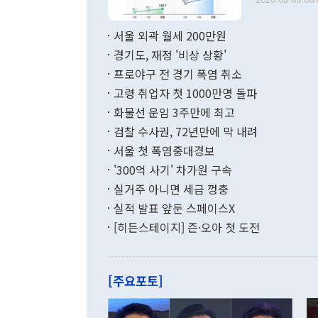
료=한국은행] 한국은행이 6일 발표한 '2026년 6월 국제수지(잠정)'에
서 취임 1주년 
면 지난 6월
부 장관 권한
1000만달러
서울 외곽 월세 200만원
발전 구상'을
이에 따라 올
적 갈등 해결
경기도, 재정 '비상 상황'
했다. 경상수
결과 혐오의 
9000만달러
프로야구 전 경기 폭염 취소
년간의 CVI
지 기준 상품
고령 취업자 첫 1000만명 돌파
무너졌다고도 
며 월간 기준
현실을 바꾸는
달러로 38.
화물선 운임 3주만에 최고
를 평화 체제
196.9% 급
검찰 수사권, 72년만에 막 내려
함께 4자 대
수출은 160
지만 이 대통
서울 첫 폭염중대경보
(18.6%) 
화공존 정책이
했다. 통관 기
'300억 사기' 차가원 구속
다"고 지적했
(16.4%)
투리가 잡혀 
실거주 아니면 세금 껑충
월(-10억9
쁜 상황이 초
증가와 유류할
실적 발표 앞둔 스페이스X
9·19 군사
기록했지만 
[히든스테이지] 즌·오아 첫 도전
"우리의 선의
로 전환됐다.
으로 약간의 의문
를 기록해 전
관은 업무보고
는 배당수입
주의에 근거한
줄면서 25억
[주요포토]
라며 "여러분
억1000만달
이 9월 러시
였던 올해 3
며 "정부 차
인의 해외투자