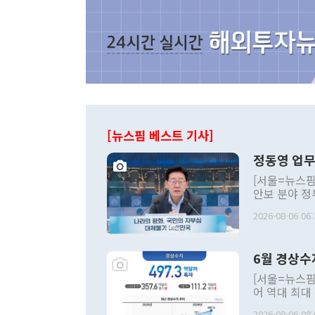
[뉴스핌 베스트 기사]
정동영 업무
[서울=뉴스핌
안보 분야 정
평화공존 발전
2026-08-06 06:
발언 중에는 
언한 것이 있
령은 공개적으
6월 경상수
주의적 희망에
관의 대북 정
[서울=뉴스핌
관 부처 장관
어 역대 최대
관의 무리한 
출 호조로 월
다. [정동영 통일부 장관이 지난달 23일 오후 서울 종로구 정부서울청사에
2026-08-06 08: