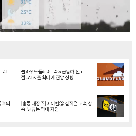
Mute
.AI
클라우드플레어 14% 급등해 신고
점...AI 지출 확대에 전망 상향
 동력의
[홍콩 대장주] 메이퇀② 실적은 고속 상
승, 밸류는 역대 저점