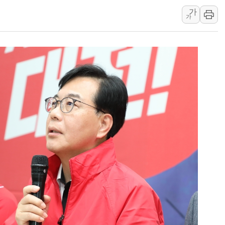
가
강릉·동해·삼척 시간당 최대 
가
폐기물 수거하다 참변…60대
서울 중랑구 주택가서 흉기 난
李대통령 "결혼 때문에 손해 
여수 오동도 인근 해상서 모
추미애, '위안부' 피해자 기림
인천 선재도 갯벌서 해루질 중
인천서 말다툼 중 어머니 흉기
'화합' 꺼낸 김민석에 '뻔뻔