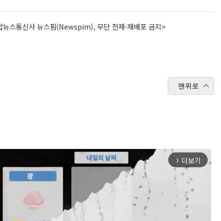
뉴스통신사 뉴스핌(Newspim), 무단 전재-재배포 금지>
맨위로
더보기
arrow_forward_ios