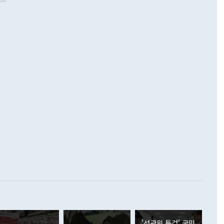
 따르
기자간담회를 하고 있다. [사진=통일부] 2026.07.23 ◆통일
 경상수지는 497억3000만달러 흑자로 집계됐다. 전월(386억
 넘어선 주장 정 장관은 이날 업무보고에서 '한반도 평화공존
)에 이어 두 달 연속 월간 기준 역대 최대 기록을 갈아치웠다.
 설명하면서 이재명 정부 2년차 핵심 과제로 상호 존중·평화
해 상반기 누적 경상수지 흑자는 1910억1000만달러를 기록
·핵 없는 한반도 등 3대 기본 방향을 제시했다. 정 장관은 "대
지 흑자를 견인한 것은 상품수지다. 6월 상품수지는 478억
언어는 멈춰야 한다"면서 주적 용어 대체를 주장했다. 지난 25
 흑자를 기록하며 전월에 이어 역대 최대를 다시 썼다. 국제수
D(완전하고 검증가능하며 되돌릴 수 없는 비핵화) 구도는 이미
수출은 1123억7000만달러로 전년 동월 대비 84.5% 증가하
했다. 또 "현 시점에서 흘러간 선(先)비핵화만 되뇌는 것은
 처음으로 1000억달러를 넘어섰다. 상품수입은 644억8000만
 데 힘이 되지 않는다"고 주장했다. 정 장관은 또 "정전 체제
6% 늘었다. 통관 기준으로는 반도체 수출이 전년 동월 대비
로 바꾸는 논의에 착수하겠다"면서 "북·미 정상회담 견인과
증했고 컴퓨터·주변기기(SSD)는 282.7% 증가했다. IT 품목
화의 동력을 확보하기 위해 최선을 다할 것"이라고 말했다. 하
.4% 늘었으며 비IT 품목도 ▲석유제품(47.5%) ▲화공품
령은 정 장관의 구상에 대부분 제동을 걸었다. 이 대통령은 "평
▲철강제품(17.9%) ▲승용차(6.1%) 등을 중심으로 18.6% 증가
 정치적으로 악용되는 측면이 있다"며 "많이 조심하셔야 한
준 수입은 ▲원자재(30.5%) ▲자본재(35.3%) ▲소비재
다. 북한을 다른 이름으로 불러야 한다는 주장에는 "표현에 꼬
가 모두 늘었다. 서비스수지는 12억9000만달러 적자를 기록해 전
정쟁으로 휘몰아 들어가면 원래 하고자 했던 데에서 오히려 나
000만달러)보다 적자 폭이 확대됐다. 여행수지는 외국인 입국자
래될 수 있다"고 경고했다. 이 대통령은 남북 신뢰 구축을 위해
증료 인상 등에 따른 출국자 감소로 4억4000만달러 흑자를
합의를 선제적으로 복원해야 한다는 정 장관의 주장에 대해서도
지식재산권사용료수지는 전월 흑자에서 4억4000만달러 적자
대로 하는 게 과연 한반도의 평화와 안정에 플러스냐, 결론적
 본원소득수지는 배당소득을 중심으로 32억7000만달러 흑자
이 들 때도 있다"며 부정적으로 반응했다. 조현 외교부 장
월(21억7000만달러)보다 흑자 폭이 확대됐다. 배당소득수지
 사후 브리핑에서 정 장관이 언급한 '4자 회담'에 대해 "이상
이 늘어난 데다 전월 분기배당에 따른 기저효과로 배당지급이
 어떤 희망이라 하더라도 그건 아직 조율되지 않은 방법"이
6000만달러 흑자를 나타냈다. 금융계정 순자산은 6월 중 467
들께서 디스카운트해 주시면 좋겠다"고 선을 그었다. 정 장관
러 증가해 월간 기준 역대 최대 증가 폭을 기록했다. 종전 최대
아 블라디보스토크에서 열리는 '동방경제포럼(EEF)'을 언급하
월(369억9000만달러)을 넘어선 것이다. 직접투자에서는 내국
원에서 (참석을) 검토하고 있다"고 발언한 데 대해서도 조 장관
가 80억1000만달러, 외국인의 국내투자가 46억3000만달러
'선관위 특검' 국민