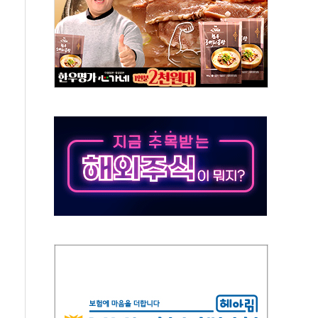
50㎜ 폭우…강원 동해안 강한 비 이어져
 환경미화원 수거차에 치여 사망
동…60대 남성 2명 숨져
보는 일 없게"…'결혼 페널티' 22개 과제 손본다
터보트 전복…1명 사망·1명 실종
의 날 참석..."국제적 시민 연대로 목소리 내야"
 실종 60대 나흘만에 숨진 채 발견
 살해 10대 아들 체포
' 받아친 정청래…제주 연설서 신경전 고조