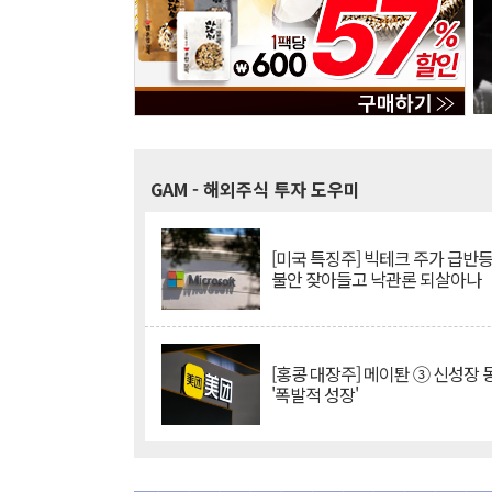
GAM
- 해외주식 투자 도우미
[미국 특징주] 빅테크 주가 급반등..
불안 잦아들고 낙관론 되살아나
[홍콩 대장주] 메이퇀 ③ 신성장
'폭발적 성장'