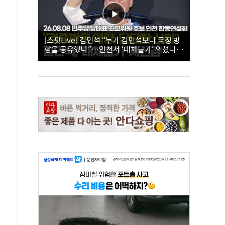
[스팟Live] 김민석 “누가 김민석보다 국정 방
향을 공유했나”…인천서 ‘대체불가’ 외쳤다 |
26.08.08 더불어민주당 당대표·최고위원 후
보 인천 합동연설회