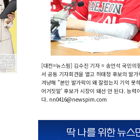
[대전=뉴스핌] 김수진 기자 = 송언석 국민의
서 공동 기자회견을 열고 허태정 후보의 발가
겨냥해 "본인 발가락이 왜 잘렸는지 기억 못하
어거짓말' 후보가 시장이 돼선 안 된다. 능력
다. nn0416@newspim.com