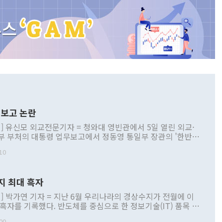
보고 논란
] 유신모 외교전문기자 = 청와대 영빈관에서 5일 열린 외교·
부 부처의 대통령 업무보고에서 정동영 통일부 장관의 '한반도
 구상'과 업무보고 발언이 논란을 빚고 있다. 이날 정 장관의
10
정부 내 조율을 거치지 않은 사안을 정책으로 추진하겠다고 공
는가 하면 사실 관계에 맞지 않은 설명도 있었다. 이재명 대통
로 신중을 기해 달라고 경고했고, 조현 외교부 장관은 '이상
지 최대 흑자
 근거한 비현실적 구상'이라는 비판을 내놨다. 그동안 정 장
책 관련 발언이 물의를 빚은 적은 여러 번 있지만 대통령과 유
] 박가연 기자 = 지난 6월 우리나라의 경상수지가 전월에 이
이 공개적으로 부정적 입장을 표명한 것은 이례적이다. 정 장
 흑자를 기록했다. 반도체를 중심으로 한 정보기술(IT) 품목 수
대북 접근법과 월권을 제어해야 한다는 목소리도 높아지고 있
간 상품수출이 처음으로 1000억달러를 넘어선 영향이다. [자
00