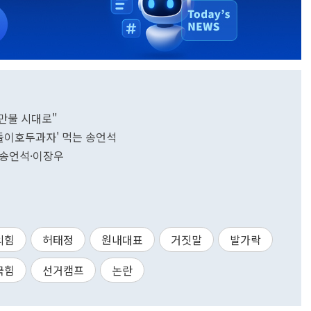
만불 시대로"
꿈돌이호두과자' 먹는 송언석
 송언석·이장우
의힘
허태정
원내대표
거짓말
발가락
국힘
선거캠프
논란