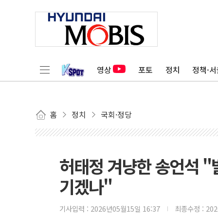
영상
포토
정치
정책·서
홈
정치
국회·정당
허태정 겨냥한 송언석 "
기겠나"
기사입력 :
2026년05월15일 16:37
최종수정 :
20