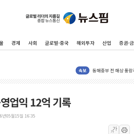
李대통령 "결혼 때문에 
여수 오동도 인근 해상
추미애, '위안부' 피해
인천 선재도 갯벌서 해루
울
경제
사회
글로벌·중국
해외투자
산업
증권·
인천서 말다툼 중 어머니
'화합' 꺼낸 김민석에
李대통령, ISA 개편 
동해중부 전 해상 풍랑
속보
연일 폭염에 온열질환 
中 전방위 아파트 부양
인제 용대리 계곡서 수
·영업익 12억 기록
동해시, 11~14일 '
강원 중·남부 동해안 
26년05월15일 16:35
청양 밭에서 일하던 9
가
가
폭염에 車 운전면허 기