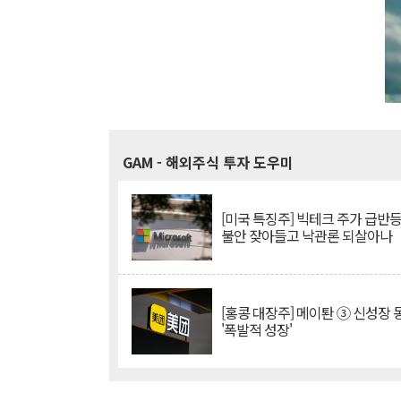
GAM
- 해외주식 투자 도우미
[미국 특징주] 빅테크 주가 급반등..
불안 잦아들고 낙관론 되살아나
[홍콩 대장주] 메이퇀 ③ 신성장
'폭발적 성장'