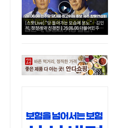
[스팟Live] “당 돌아가는 모습에 분노”…김민
석, 정청래와 신경전 | 26.08.08 더불어민주당
당대표·최고위원 후보 제주 합동연설회