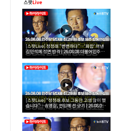
스팟
Live
[스팟Live] 정청래 “뻔뻔하다”…‘화합’ 꺼낸
김민석에 정면 반격 | 26.08.08 더불어민주당
당대표·최고위원 후보 제주 합동연설회
[스팟Live] “정청래 후보 그동안 고생 많이 했
습니다”…송영길, 연임에 선 긋기 | 26.08.08
더불어민주당 당대표·최고위원 후보 제주 합
동연설회