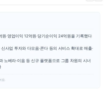
李대통령, 'ISA·주가
'호우 특보' 경북 울진 
주말 무더위·열대야 
오세훈 "용산공원 주택
9억원·영업이익 12억원·당기순이익 24억원을 기록했다
 신사업 투자와 다모음·콘다 등의 서비스 확대로 매출·
 노베라·이음 등 신규 플랫폼으로 그룹 차원의 시너
다
어요.