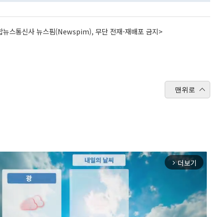
뉴스통신사 뉴스핌(Newspim), 무단 전재-재배포 금지>
맨위로
더보기
arrow_forward_ios