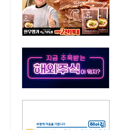
누르기 방지법' 전면 재검토 지시
시간당 20~30mm 강한 비...가뭄 해소될 듯
지속…내륙 곳곳 소나기
 검토, 민주당 스스로 원칙 뒤집는 것"