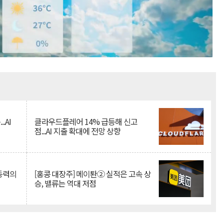
Mute
.AI
클라우드플레어 14% 급등해 신고
점...AI 지출 확대에 전망 상향
 동력의
[홍콩 대장주] 메이퇀② 실적은 고속 상
승, 밸류는 역대 저점