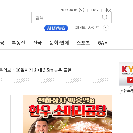
손해 보는 일 없게"…'결혼 페널티' 22개 과제 손본다
2026.08.08 (토)
ENG
中文
|
|
서 모터보트 전복…1명 사망·1명 실종
자 기림의 날 참석..."국제적 시민 연대로 목소리 내야"
패밀리 사이트
질 중 실종 60대 나흘만에 숨진 채 발견
금융
부동산
전국
문화·연예
스포츠
GAM
 흉기 살해 10대 아들 체포
 '뻔뻔' 받아친 정청래…제주 연설서 신경전 고조
재검토 지시…與 "적극 환영"·野 "졸속 국정"
주의보…10일까지 최대 3.5m 높은 물결
사망 23명…정부, 비상대응기구 가동
, 수도 베이징도 부동산 규제 철폐
위 상승으로 피서객 7명 고립…전원 구조
별똥별 멍' 운영…페르세우스 유성우 관측
시간당 50mm 이상 폭우…호우경보 발효
0대 숨져…온열질환 여부 조사
능시험 오전 집중 편성…체감온도 38도 넘으면 중단