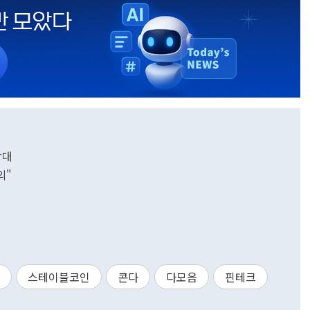
확대
의"
스테이블코인
콘다
다모음
핀테크