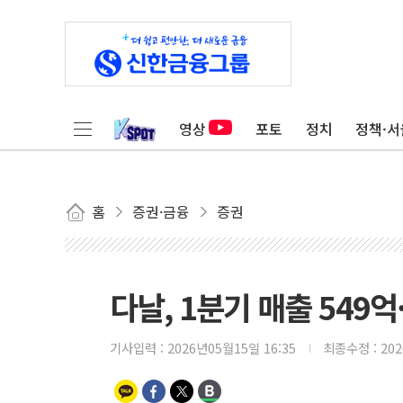
영상
포토
정치
정책·서
홈
증권·금융
증권
다날, 1분기 매출 549억
기사입력 :
2026년05월15일 16:35
최종수정 :
20