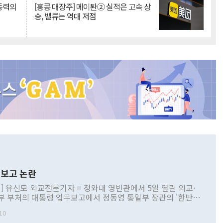
 동력의
[홍콩 대장주] 메이퇀② 실적은 고속 상
승, 밸류는 역대 저점
보고 논란
] 유신모 외교전문기자 = 청와대 영빈관에서 5일 열린 외교·
부 부처의 대통령 업무보고에서 정동영 통일부 장관의 '한반도
 구상'과 업무보고 발언이 논란을 빚고 있다. 이날 정 장관의
10
정부 내 조율을 거치지 않은 사안을 정책으로 추진하겠다고 공