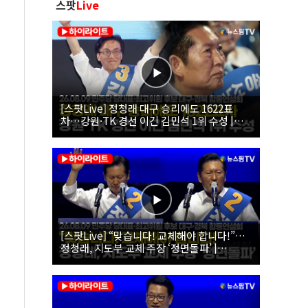
스팟
Live
[스팟Live] 정청래 대구 승리에도 1622표
차…강원·TK 경선 이긴 김민석 1위 수성 |
26.08.09 더불어민주당 당대표·최고위원 후
보 대구·경북 합동연설회
[스팟Live] “맞습니다! 교체해야 합니다!”…
정청래, 지도부 교체 주장 ‘정면돌파’ |
26.08.09 더불어민주당 당대표·최고위원 후
보 대구·경북 합동연설회