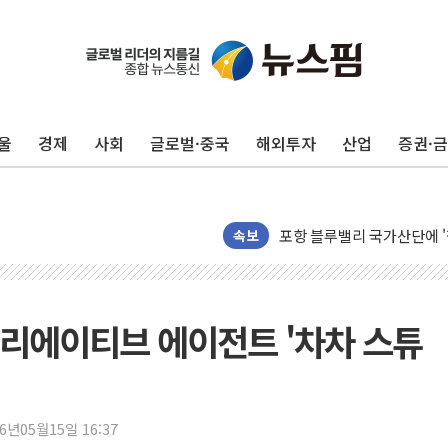
울
경제
사회
글로벌·중국
해외투자
산업
증권·
평택 진위면 공장서 질식사
포항 블루밸리 국가산단에 '
속보
상주 낙동강 선착장 하류서 50
[종합] 김민석, 정청래에 누적 '
민주당 경북도당위원장에 오중
크리에이티브 에이전트 '차차 스튜
인천서 말다툼 중 어머니 살
김민석, 강원·대구·경북 경선서
[속보] 민주, 강원·대구·경북 
[속보] 민주, 경북 경선 결과 
26년05월15일 16:37