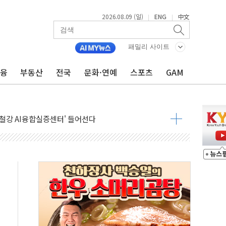
2026.08.09 (일)
ENG
中文
|
|
패밀리 사이트
금융
부동산
전국
문화·연예
스포츠
GAM
고 발생…작업자 1명 숨져
철강 AI융합실증센터' 들어선다
대 숨진 채 발견...경찰, 조사 중
1.48%p' 차 선두 유지...金 46.01% vs 鄭 44.53%
기 당선...합산득표율 68.63%
해 10대 구속…범행 후 반려견도 죽여
 정청래에 승리…金 48.54% vs 鄭 44.40%
경선 결과...김민석 48.54% 정청래 44.40%
발표...김민석 47.37% 정청래 45.71% 송영길 6.92%