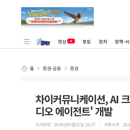
영상
포토
정치
정책·서
홈
증권·금융
증권
차이커뮤니케이션, AI 
디오 에이전트' 개발
기사입력 :
2026년05월15일 16:37
최종수정 :
20