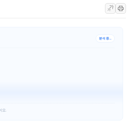
[속보] 민주, 대구 경선 결과 
가
가
[속보] 민주, 강원 경선 결과 
정재헌 CEO, SKT 장기고
최태원, 노소영에 9440억
하나금융, 명동 소상공인에 
분석 중...
인천시 광복절 현수막 '태
병무청, 보충역 전면 손질…
홈플러스發 대형마트 판매,
윤준병·이해민 의원, '정부
'호우·산사태 주의보' 울진 
여야, 황희 '버스 하우스' 공
어요.