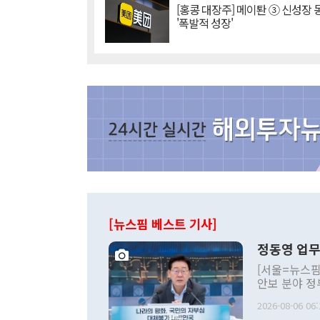
[홍콩 대장주] 메이퇀 ③ 신성장
'폭발적 성장'
[뉴스핌 베스트 기사]
정동영 업무
[서울=뉴스핌
안보 분야 정
평화공존 발전
2026-08-06 06:
발언 중에는 