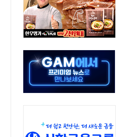
발표...정청래 47.82% 김민석 46.35% 송영길 5.83%
발표...김민석 50.30% 정청래 41.94% 송영길 7.76%
객 400명 맞이…"마음 잇는 시간 되길"
 지급 확정되나…재상고 앞두고 막판 셈법
'행복상자' 전달
극기 거꾸로' 논란…이틀만에 철거
 예술·체육요원 최대 33% 감축
 역대 최대폭 감소한 9.4%↓…유통업계 양극화 심화
 특사'로 콜롬비아 대통령 취임식 참석
시간당 30mm 강한 비...호우 피해 없어
방…野 "청년 우롱 기괴" vs 與 "송구한 해프닝"