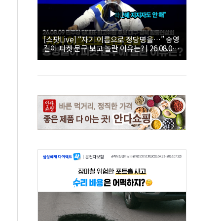
[스팟Live] “자기 이름으로 정당명을…” 송영
길이 피켓 문구 보고 놀란 이유는? | 26.08.09
더불어민주당 당대표·최고위원 후보 대구·경
북 합동연설회