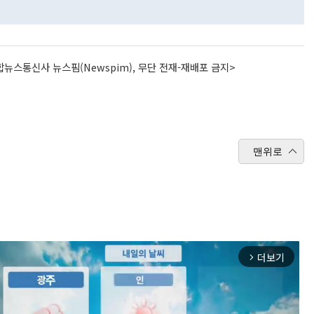
뉴스통신사 뉴스핌(Newspim), 무단 전재-재배포 금지>
맨위로
더보기
arrow_forward_ios