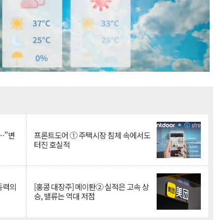
Mute
…"변
프론트도어 ① 주택시장 침체 속에서도
터진 호실적
 동력의
[홍콩 대장주] 메이퇀② 실적은 고속 상
승, 밸류는 역대 저점