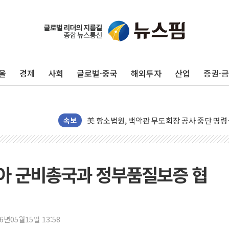
울
경제
사회
글로벌·중국
해외투자
산업
증권·
[종합] 이슬람 수니파 3국, '공동방위협정' 
트럼프, 백신·자폐증 행정명령 검토…"이르면
美 항소법원, 백악관 무도회장 공사 중단 명
이란의 핵심 원유 수출항 '하르그섬', 최근 1
속보
美 고용 쇼크에 엔화 장중 급등…시장은 "또 
[AI MY 뉴스] 뉴욕 반도체주 프리뷰...美 고
뉴욕증시 프리뷰, 美 고용 쇼크에 금리 인상 
아 군비총국과 정부품질보증 협
[종합] 美 7월 고용 2만3000명 감소 '쇼크'
[사진] 이슬람 수니파 3개국, 공동방위협정 
뉴욕증시 개장 전 특징주...아틀라시안·클
26년05월15일 13:58
보훈부, 미 DPAA와 MOU… "6·25 미군 실