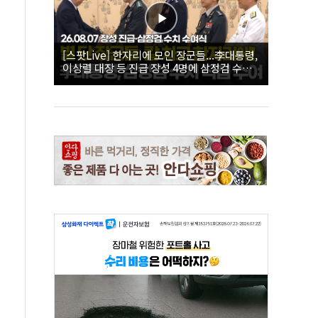
[스팟Live] 한자리에 모인 장군들...李대통령,
이상렬 대장 등 진급 장성 4명에 삼정검 수치
직접 수여｜26.08.07 장성 진급·삼정검 수치
수여식