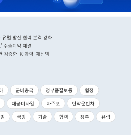
 유럽 방산 협력 본격 강화
주포' 수출계약 체결
한 검증한 'K-화력' 재선택
아
군비총국
정부품질보증
협정
대공미사일
자주포
탄약운반차
상범
국방
기술
협력
정부
유럽