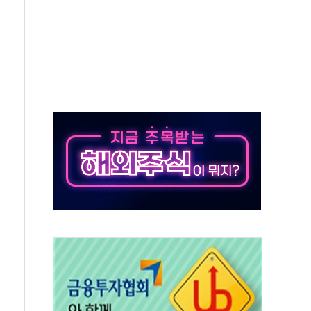
 톤 낮춰
항시 '시끌'
름…수도권 집중 완화 전환점"
 주재… "전폭적 공급 확대·속도전 총력"
…美 태양광주 급등
해도 놀랍지 않아"
태양광 착공…여의도 1.6배 규모
...금융주 낙폭 커