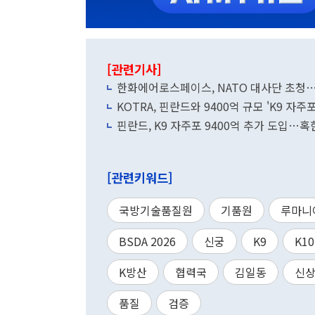
[관련기사]
한화에어로스페이스, NATO 대사단 초청…
KOTRA, 핀란드와 9400억 규모 'K9 자
핀란드, K9 자주포 9400억 추가 도입…혹
[관련키워드]
국방기술품질원
기품원
루마니
BSDA 2026
신궁
K9
K10
K방산
협력국
김일동
신
품질
검증