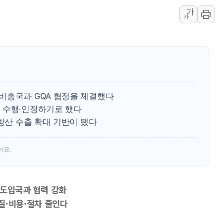
가
트럼프 "금리 내려야"…파월 때와 달리 워시엔
가
특정 정치인 측근 포항시 정책특보 내정설...포
李 "해남 태양광, 대한민국 다음 100년 밑거
李 대통령, '6시간 마라톤 부동산 2차 회의'
트럼프, 中 겨냥 폴리실리콘 관세 15% 부과
[사진] 빈살만과 에르도안의 만남
비총국과 GQA 협정을 체결했다
이란와이어 "이란 최고지도자 위독…곧 사망
 수행·인정하기로 했다
남동발전, 해남군에 국내 최대 규모 400MW 
-방산 수출 확대 기반이 됐다
[인도증시] 중동 불안 속 유가 상승에 소폭 하락
어요.
0 도입국과 협력 강화
질·비용·절차 줄인다