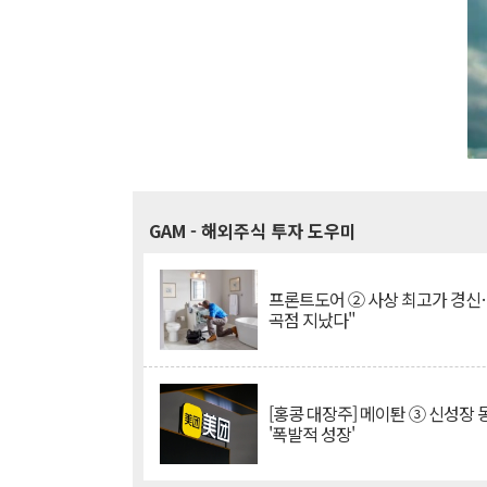
GAM
- 해외주식 투자 도우미
프론트도어 ② 사상 최고가 경신
곡점 지났다"
[홍콩 대장주] 메이퇀 ③ 신성장
'폭발적 성장'