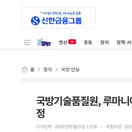
영상
포토
정치
정책·서
홈
정치
국방·안보
국방기술품질원, 루마니
정
기사입력 :
2026년05월15일 13:58
최종수정 :
20