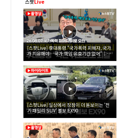
스팟
Live
[스팟Live] 李대통령 "국가폭력 피해자, 국가
가 치유해야…국가 책임 유효기간 없어"｜
26.08.07 국가폭력 피해자 위로 오찬
[스팟Live] 일상에서 장점이 더 돋보이는 '전
기 패밀리 SUV' 볼보 EX90