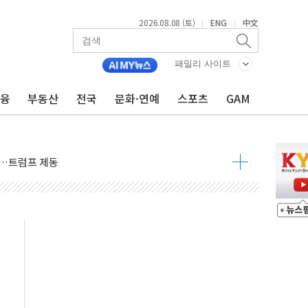
2026.08.08 (토)
ENG
中文
|
|
패밀리 사이트
금융
부동산
전국
문화·연예
스포츠
GAM
체결… 이스라엘·이란 위협에 맞설 자체 억지력 강화
 다음 주"
령…트럼프 제동
주일 이상 '올스톱'… 美 해상봉쇄 영향
개입했나" 촉각
용 쇼크에 반도체주 '활짝'
우려 후퇴…나스닥 선물 1%대 상승
…9월 금리 인상 기대 후퇴
체결
라우드플레어·태양광주↑ VS 트레이드데스크·웬디스↓
종자 7359명 끝까지 찾겠다"