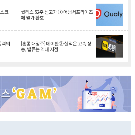
리스크
퀄리스 52주 신고가 ① 어닝서프라이즈
에 월가 환호
 동력의
[홍콩 대장주] 메이퇀② 실적은 고속 상
승, 밸류는 역대 저점