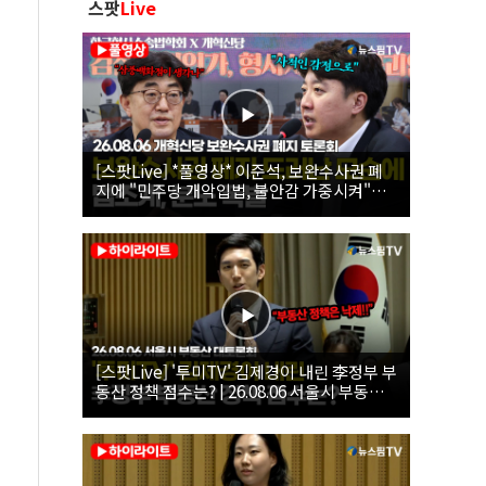
스팟
Live
[스팟Live] *풀영상* 이준석, 보완수사권 폐
지에 "민주당 개악입법, 불안감 가중시켜"｜
26.08.06 개혁신당 보완수사권 폐지 토론회
[스팟Live] '투미TV' 김제경이 내린 李정부 부
동산 정책 점수는? | 26.08.06 서울시 부동산
대토론회