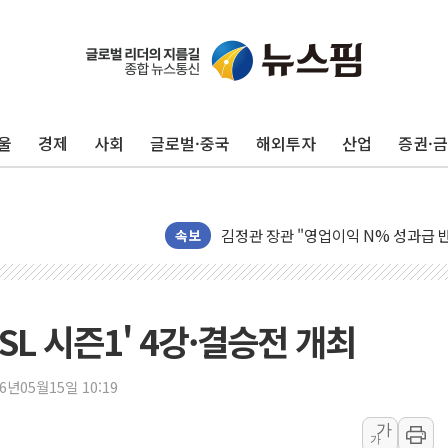
울
경제
사회
글로벌·중국
해외투자
산업
증권·
구광모, 내주 실리콘밸리서 젠슨 황 
뉴욕증시 개장 전 특징주...모더나
김정관 장관 "영업이익 N% 성과급
뉴욕증시 프리뷰, 미 주가선물 AI주
속보
청와대, 북한 단거리 탄도미사일 발사
금값 7주 만에 최고…美 고용 둔화·
[인도증시] 중동 긴장 완화에 실적 호
GSL 시즌1' 4강·결승전 개최
러, 1인칭시점 드론으로 우크라 민간
[베트남 증시] 지수 하락 속 'DGC
26년05월15일 10:19
'월가의 황제' 다이먼 "금융시장 레
가
가
양주 섬유염색공장서 화재 1명 중상…