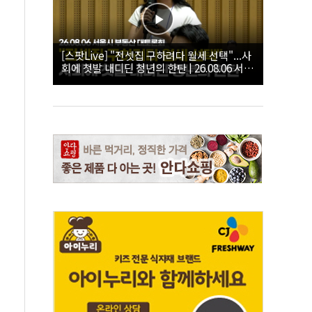
[스팟Live] "전셋집 구하려다 월세 선택"...사
회에 첫발 내디딘 청년의 한탄 | 26.08.06 서울
시 부동산 대토론회