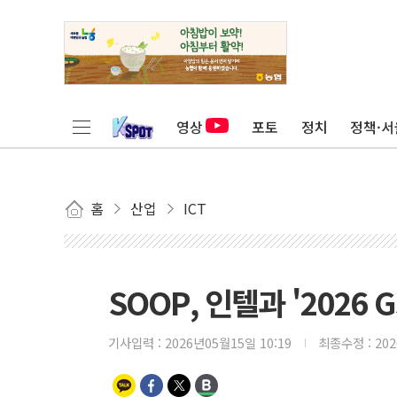
영상
포토
정치
정책·서
홈
산업
ICT
SOOP, 인텔과 '2026 
기사입력 :
2026년05월15일 10:19
최종수정 :
20