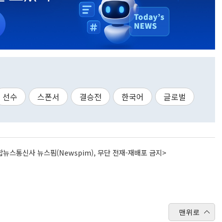
선수
스폰서
결승전
한국어
글로벌
뉴스통신사 뉴스핌(Newspim), 무단 전재-재배포 금지>
맨위로