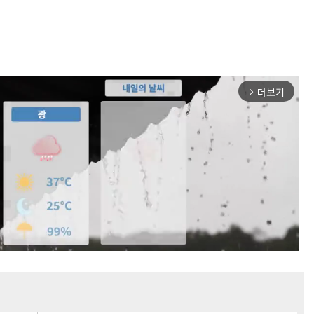
더보기
arrow_forward_ios
Mute