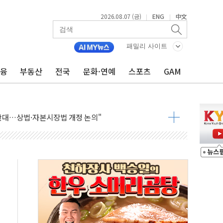
2026.08.07 (금)
ENG
中文
|
|
패밀리 사이트
금융
부동산
전국
문화·연예
스포츠
GAM
재회…로봇·AI 데이터센터·모빌리티 구체화
·아이온큐·도어대시↑ VS 샌디스크·피그마·앱러빈↓
 반대…상법·자본시장법 개정 논의"
 차익실현 속 혼조세...웨스턴디지털·샌디스크↓
에 긴급 안보 점검회의
호르무즈 재개방 기대에 강세
조까지, 상승...호실적 보고 기업 상승세 뚜렷
인 '사파리' 공격… 시민들 공포감 극대화 전략
' 임시 주총 기대감에 홀로 상한가…마진 잔액은 사상 최고
버리지 위험수위…숨은 차입이 더 큰 변수"
대응 1단계 진압 중