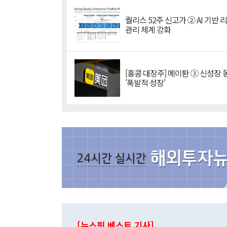
퀄리스 52주 신고가 ② AI 기반 
관리 체계 강화
[홍콩 대장주] 메이퇀 ③ 신성장
'폭발적 성장'
[뉴스핌 베스트 기사]