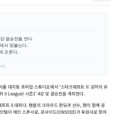
김정관 산업부 장관 "주 52시간 손봐
해군 1함대 창설 80주년…지역과 함께
[3보] 북, 원산서 동해로 단거리 탄도
우크라 드론 전술, 중남미 콜롬비아에
동해해경, 독도 해상서 부유물 감긴 
 4강·결승전을 연다.
주한미군 "오산기지 누출, 백린 아닌 
강에서 맞붙는다.
에 오른다.
구미 폐염산처리업체서 불 2시간30여
해군과 함께하는 '불금전파, 송정' 시
어요.
강원도 폭염특보 11일째…온열질환·가
일 서울 대치동 프릭업 스튜디오에서 '스타크래프트 II: 공허의 유
aft II League) 시즌1' 4강 및 결승전을 개최한다.
래프트 II 대회다. 팬들의 크라우드 펀딩과 선수, 팬이 함께 운
인텔이 메인 스폰서로, 온사이드(ONSYDE)가 후원사로 참여