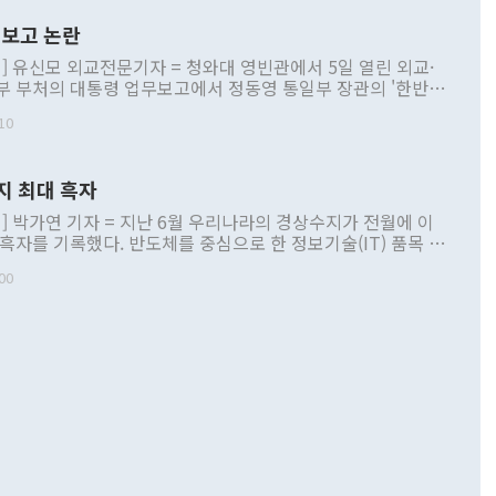
보고 논란
] 유신모 외교전문기자 = 청와대 영빈관에서 5일 열린 외교·
부 부처의 대통령 업무보고에서 정동영 통일부 장관의 '한반도
 구상'과 업무보고 발언이 논란을 빚고 있다. 이날 정 장관의
10
정부 내 조율을 거치지 않은 사안을 정책으로 추진하겠다고 공
는가 하면 사실 관계에 맞지 않은 설명도 있었다. 이재명 대통
로 신중을 기해 달라고 경고했고, 조현 외교부 장관은 '이상
지 최대 흑자
 근거한 비현실적 구상'이라는 비판을 내놨다. 그동안 정 장
책 관련 발언이 물의를 빚은 적은 여러 번 있지만 대통령과 유
] 박가연 기자 = 지난 6월 우리나라의 경상수지가 전월에 이
이 공개적으로 부정적 입장을 표명한 것은 이례적이다. 정 장
 흑자를 기록했다. 반도체를 중심으로 한 정보기술(IT) 품목 수
대북 접근법과 월권을 제어해야 한다는 목소리도 높아지고 있
간 상품수출이 처음으로 1000억달러를 넘어선 영향이다. [자
00
 따르
기자간담회를 하고 있다. [사진=통일부] 2026.07.23 ◆통일
 경상수지는 497억3000만달러 흑자로 집계됐다. 전월(386억
 넘어선 주장 정 장관은 이날 업무보고에서 '한반도 평화공존
)에 이어 두 달 연속 월간 기준 역대 최대 기록을 갈아치웠다.
 설명하면서 이재명 정부 2년차 핵심 과제로 상호 존중·평화
해 상반기 누적 경상수지 흑자는 1910억1000만달러를 기록
·핵 없는 한반도 등 3대 기본 방향을 제시했다. 정 장관은 "대
지 흑자를 견인한 것은 상품수지다. 6월 상품수지는 478억
언어는 멈춰야 한다"면서 주적 용어 대체를 주장했다. 지난 25
 흑자를 기록하며 전월에 이어 역대 최대를 다시 썼다. 국제수
D(완전하고 검증가능하며 되돌릴 수 없는 비핵화) 구도는 이미
수출은 1123억7000만달러로 전년 동월 대비 84.5% 증가하
했다. 또 "현 시점에서 흘러간 선(先)비핵화만 되뇌는 것은
 처음으로 1000억달러를 넘어섰다. 상품수입은 644억8000만
 데 힘이 되지 않는다"고 주장했다. 정 장관은 또 "정전 체제
6% 늘었다. 통관 기준으로는 반도체 수출이 전년 동월 대비
로 바꾸는 논의에 착수하겠다"면서 "북·미 정상회담 견인과
증했고 컴퓨터·주변기기(SSD)는 282.7% 증가했다. IT 품목
화의 동력을 확보하기 위해 최선을 다할 것"이라고 말했다. 하
.4% 늘었으며 비IT 품목도 ▲석유제품(47.5%) ▲화공품