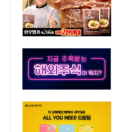
야, 경쟁상대 中과 비교해야"
하는 '선봉'의 대민 봉사
미사일 1발 발사… 올해 10번째·42일 만 도발
 새 안보 위기… 반군·마약카르텔이 습득해 전투 활용
어선 구조
무해한 표면 부식 물질"
분만에 진화...외국인 노동자 숨져
즌2
축 피해 최소화 '총력 대응'