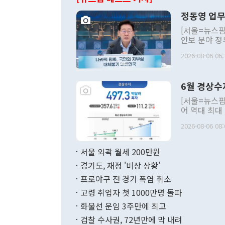
정동영 업무
[서울=뉴스핌
안보 분야 정
평화공존 발전
2026-08-06 06:
발언 중에는 
언한 것이 있
령은 공개적으
6월 경상수
주의적 희망에
관의 대북 정
[서울=뉴스핌
관 부처 장관
어 역대 최대
관의 무리한 
출 호조로 월
다. [정동영 통일부 장관이 지난달 23일 오후 서울 종로구 정부서울청사에
2026-08-06 08:
료=한국은행] 한국은행이 6일 발표한 '2026년 6월 국제수지(잠정)'에
서 취임 1주년 
면 지난 6월
부 장관 권한
1000만달러
서울 외곽 월세 200만원
발전 구상'을
이에 따라 올
적 갈등 해결
경기도, 재정 '비상 상황'
했다. 경상수
결과 혐오의 
9000만달러
프로야구 전 경기 폭염 취소
년간의 CVI
지 기준 상품
고령 취업자 첫 1000만명 돌파
무너졌다고도 
며 월간 기준
현실을 바꾸는
달러로 38.
화물선 운임 3주만에 최고
를 평화 체제
196.9% 급
검찰 수사권, 72년만에 막 내려
함께 4자 대
수출은 160