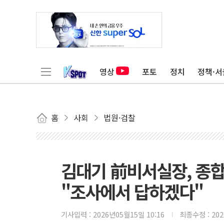
영상
포토
정치
정책·서
홈
사회
법원·검찰
김대기 前비서실장, 종합
"조사에서 답하겠다"
기사입력 :
2026년05월15일 10:16
최종수정 :
20