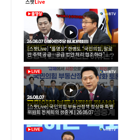
스팟
Live
[스팟Live] *풀영상* 한병도 “국민의힘, 말로
만 주택 공급…공급 법안 처리 협조하라”｜
26.08.07 더불어민주당 원내대책회의
[스팟Live] 국민의힘 부동산정책 정상화 특별
위원회 전체회의 생중계 | 26.08.07