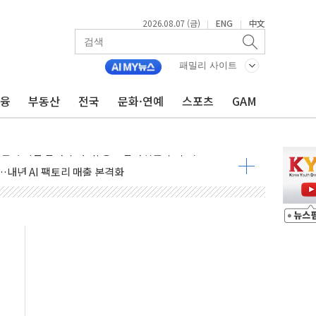
2026.08.07 (금)
ENG
中文
|
|
패밀리 사이트
금융
부동산
전국
문화·연예
스포츠
GAM
 풀고 재개발·재건축 촉진하는 것이 부동산 정상화"
尹 관저 이전 감사 무마' 유병호 감사위원 구속 기소
…내년 AI 팩토리 매출 본격화
환시 개입...4월 말 '56조원' 사상 최대
단, 스타트업 지원 프로그램 성료
기 혐의' 차가원 대표 구속 송치
책임' 임성근 전 사단장 항소심도 징역 3년 선고
텔 살인' 50대 남성 구속 송치
한 여름"…구윤철, 쪽방촌 폭염 대응상황 점검
박 7년 새 7배 늘었다...폭염 대책비는 8.6배 증가