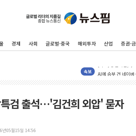
울
경제
사회
글로벌·중국
해외투자
산업
증권·
장동혁 "규제와 대출
[속보] 종합특검, '
AI에 승부 건 네이버
속보
日, 4~6월 105조원 
오렌지플래닛 창업재
경찰, '300억대 사
특검 출석…'김건희 외압' 묻자
[속보] '해병 순직 
경찰, '강북구 오피스
"취약계층에 더 가혹
26년05월15일 14:56
전국 그늘막 4만개 육