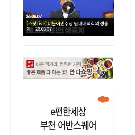
[스팟Live] 더불어민주당 원내대책회의 생중
계｜26.08.07