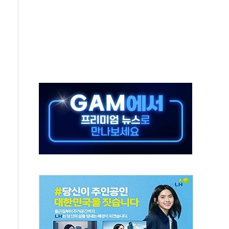
 '패싱'… 美, 유로화 팔아 엔화 부양 후 사후 통보만
'닥터 코퍼'가 말하는 경기 신호가 달라졌다
노선 재개...3년 2개월 만
모 美 전력 케이블 수주
 동반 강세…배터리3사 일제히 상승
 구로병원과 AI 정밀의료 협력
 3년 더...중기부, '피터팬 증후군' 완화 나선다
흑자 전환·LFP 공급 본격화에 15%대 급등
8월 7일]