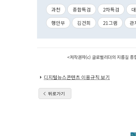
과천
종합특검
2차특검
대
행안부
김건희
21그램
관
<저작권자(c) 글로벌리더의 지름길 종합
디지털뉴스콘텐츠 이용규칙 보기
뒤로가기