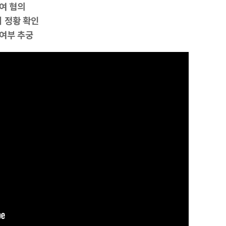
여 혐의
 정황 확인
 여부 추궁