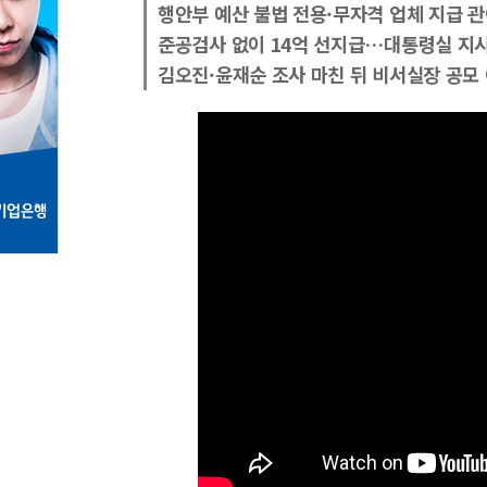
행안부 예산 불법 전용·무자격 업체 지급 관
준공검사 없이 14억 선지급…대통령실 지시
김오진·윤재순 조사 마친 뒤 비서실장 공모