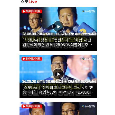
스팟
Live
[스팟Live] 정청래 “뻔뻔하다”…‘화합’ 꺼낸
김민석에 정면 반격 | 26.08.08 더불어민주당
당대표·최고위원 후보 제주 합동연설회
[스팟Live] “정청래 후보 그동안 고생 많이 했
습니다”…송영길, 연임에 선 긋기 | 26.08.08
더불어민주당 당대표·최고위원 후보 제주 합
동연설회