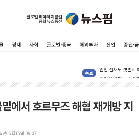
울
경제
사회
글로벌·중국
해외투자
산업
증권·
인천 선재도 갯벌서 해
인천서 말다툼 중 어
속보
'화합' 꺼낸 김민석
李대통령, ISA 개편
동해중부 전 해상 풍
 물밑에서 호르무즈 해협 재개방 지
연일 폭염에 온열질환
中 전방위 아파트 부
인제 용대리 계곡서 
26년05월15일 09:07
동해시, 11~14일 