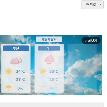
맨위로
더보기
arrow_forward_ios