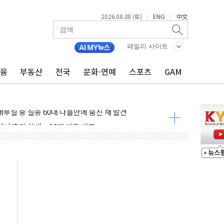
2026.08.08 (토)
ENG
中文
|
|
패밀리 사이트
금융
부동산
전국
문화·연예
스포츠
GAM
루질 중 실종 60대 나흘만에 숨진 채 발견
머니 흉기 살해…10대 아들 체포
에 '뻔뻔' 받아친 정청래…제주 연설서 신경전 고조
 재검토 지시…與 "적극 환영"·野 "졸속 국정"
랑주의보…10일까지 최대 3.5m 높은 물결
 사망 23명…정부, 비상대응기구 가동
양, 수도 베이징도 부동산 규제 철폐
수위 상승으로 피서객 7명 고립…전원 구조
'별똥별 멍' 운영…페르세우스 유성우 관측