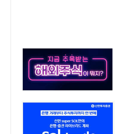
 시간당 50mm 이상 폭우…호우경보 발효
90대 숨져…온열질환 여부 조사
기능시험 오전 집중 편성…체감온도 38도 넘으면 중단
가누르기 방지법' 전면 재검토 지시
 시간당 20~30mm 강한 비...가뭄 해소될 듯
 지속…내륙 곳곳 소나기
택 검토, 민주당 스스로 원칙 뒤집는 것"
속…청주·진천 35도, 곳곳 소나기
지·공소청 출범…피해자들 '범죄 사각지대' 우려
보 보안 새판 짠다…'자율규제단체' 타진
 경선 발표...김민석 '재역전' vs 정청래 '격차 확대'