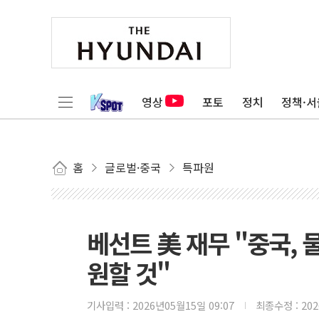
영상
포토
정치
정책·서
홈
글로벌·중국
특파원
베선트 美 재무 "중국,
원할 것"
기사입력 :
2026년05월15일 09:07
최종수정 :
20