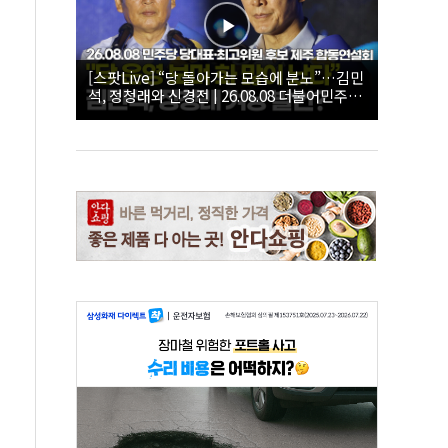
[스팟Live] “당 돌아가는 모습에 분노”…김민
석, 정청래와 신경전 | 26.08.08 더불어민주당
당대표·최고위원 후보 제주 합동연설회