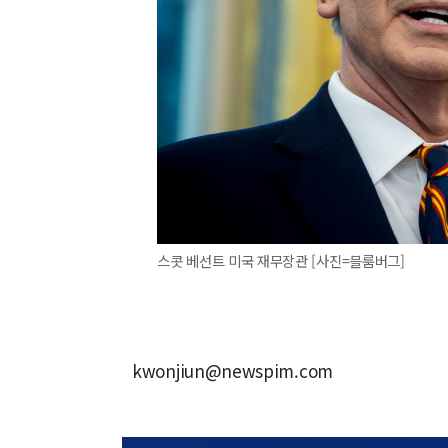
스콧 베선트 미국 재무장관 [사진=블룸버그]
kwonjiun@newspim.com