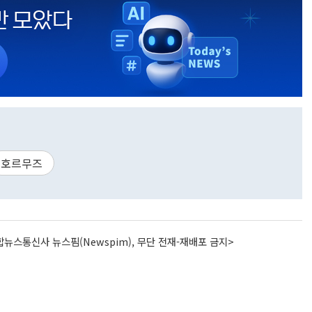
호르무즈
뉴스통신사 뉴스핌(Newspim), 무단 전재-재배포 금지>