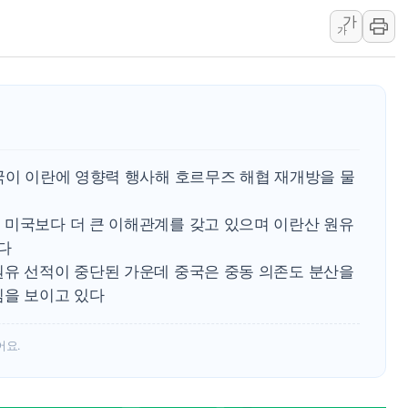
가
강원 중·남부 동해안
가
청양 밭에서 일하던 
폭염에 車 운전면허 
李대통령, 'ISA·주
'호우 특보' 경북 울진
주말 무더위·열대야
국이 이란에 영향력 행사해 호르무즈 해협 재개방을 물
오세훈 "용산공원 주
충북 주말 무더위 지
 미국보다 더 큰 이해관계를 갖고 있으며 이란산 원유
10월 보완수사권 폐
다
한상협, 업계 개인정
원유 선적이 중단된 가운데 중국은 중동 의존도 분산을
심을 보이고 있다
민주당, 오늘 제주·인천
어요.