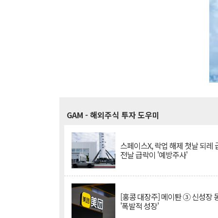
GAM
- 해외주식 투자 도우미
스페이스X, 락업 해제 첫날 되레 급
전날 급락이 '예방주사'
[홍콩 대장주] 메이퇀 ③ 신성장
'폭발적 성장'