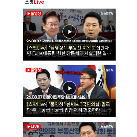
스팟
Live
[스팟Live] *풀영상* "부동산 지옥 고집한다
면!"...李대통령 향한 장동혁의 서슬퍼런 일갈
| 26.08.07 국민의힘 부동산정책 정상화 특별
위원회 전체회의
[스팟Live] *풀영상* 한병도 “국민의힘, 말로
만 주택 공급…공급 법안 처리 협조하라”｜
26.08.07 더불어민주당 원내대책회의