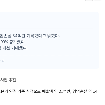
전국 그늘막 4만개 
美·日 환율공조에 
구리값 사상 최고치
에어프레미아, 호치민
국민통합위, 정치 
영업손실 34억원 기록했다고 밝혔다.
티엠씨, 220억원 
90% 증가했다.
 개선 기대했다.
어요.
신사업 추진
1분기 연결 기준 실적으로 매출액 약 21억원, 영업손실 약 34