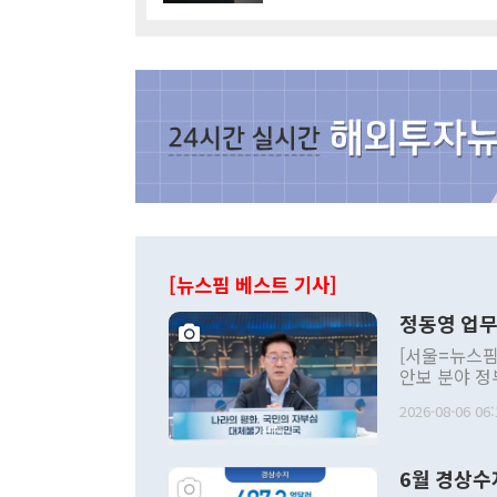
[뉴스핌 베스트 기사]
정동영 업무
[서울=뉴스핌
안보 분야 정
평화공존 발전
2026-08-06 06:
발언 중에는 
언한 것이 있
령은 공개적으
6월 경상수
주의적 희망에