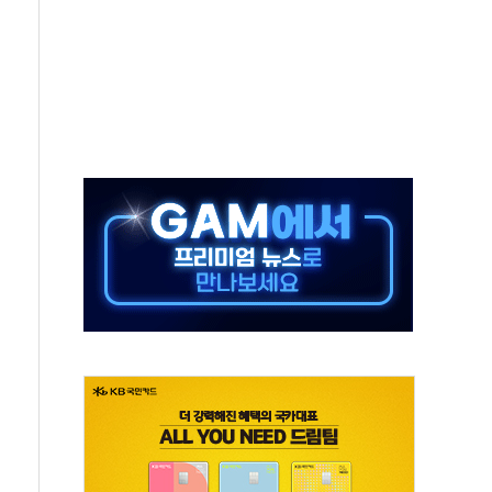
육박 7년 새 7배 늘었다...폭염 대책비는 8.6배 증가
유럽 패싱… '유로화 팔아 엔화 부양' 사후 통보만
…'닥터 코퍼'가 말하는 경기 신호가 달라졌다
 노선 재개...3년 2개월 만
다양성 제고 특별 위원회 위촉장 수여식 및 1차 회의
규모 美 전력 케이블 수주