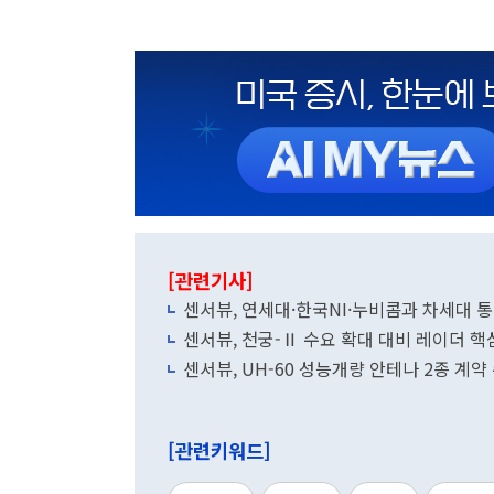
[관련기사]
센서뷰, 연세대·한국NI·누비콤과 차세대 
센서뷰, 천궁-Ⅱ 수요 확대 대비 레이더 핵
센서뷰, UH-60 성능개량 안테나 2종 계약
[관련키워드]