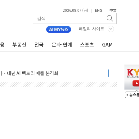
2026.08.07 (금)
ENG
中文
|
|
침수 예측"…건설연, AI 위험기상 기술 개발
세액공제·인증제도 개선 수혜 기대"
패밀리 사이트
 무너져…대전서 50대 일용직 추락 사망
금융
부동산
전국
문화·연예
스포츠
GAM
출 풀고 재개발·재건축 촉진하는 것이 부동산 정상화"
'尹 관저 이전 감사 무마' 유병호 감사위원 구속 기소
이버…내년 AI 팩토리 매출 본격화
원 환시 개입...4월 말 '56조원' 사상 최대
재단, 스타트업 지원 프로그램 성료
사기 혐의' 차가원 대표 구속 송치
놓고 국민만 잡아"
 책임' 임성근 전 사단장 항소심도 징역 3년 선고
 특별위원회 전체회의서 발언하는 장동혁 대표
스텔 살인' 50대 남성 구속 송치
혹한 여름"…구윤철, 쪽방촌 폭염 대응상황 점검