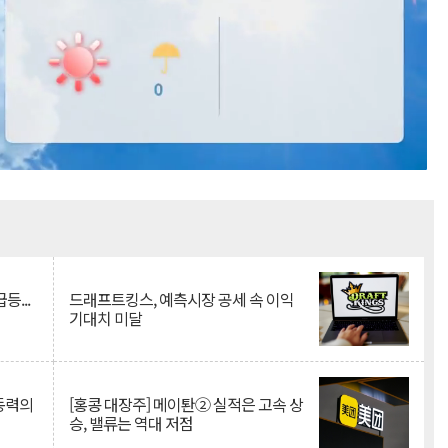
Mute
등...
드래프트킹스, 예측시장 공세 속 이익
기대치 미달
 동력의
[홍콩 대장주] 메이퇀② 실적은 고속 상
승, 밸류는 역대 저점