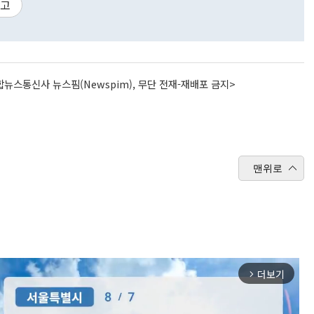
고
뉴스통신사 뉴스핌(Newspim), 무단 전재-재배포 금지>
맨위로
더보기
arrow_forward_ios