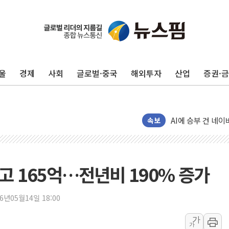
"최대 2시간 앞서 
유니슨 "국내생산
창호 교체하다 난간
울
경제
사회
글로벌·중국
해외투자
산업
증권·
장동혁 "규제와 대
[속보] 종합특검, 
AI에 승부 건 네
日, 4~6월 105조
속보
오렌지플래닛 창업
경찰, '300억대 
장동혁 "집값 올려
고 165억…전년비 190% 증가
[속보] '해병 순직
부동산정책 정상화
26년05월14일 18:00
경찰, '강북구 오피
가
가
"취약계층에 더 가