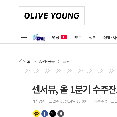
영상
포토
정치
정책·서
홈
증권·금융
증권
센서뷰, 올 1분기 수주잔
기사입력 :
2026년05월14일 18:00
최종수정 :
20