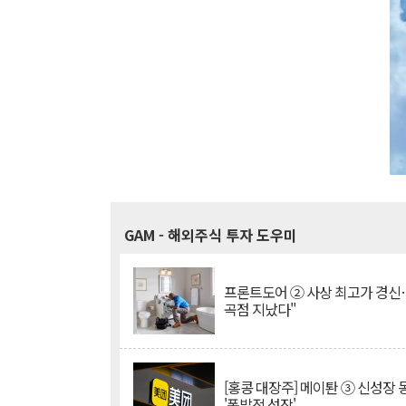
GAM
- 해외주식 투자 도우미
프론트도어 ② 사상 최고가 경신
곡점 지났다"
[홍콩 대장주] 메이퇀 ③ 신성장
'폭발적 성장'