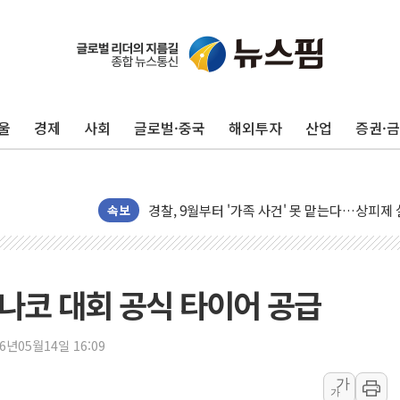
[코인시황] 비트코인 6만4000달러대 횡보…고
[베트남 증시] 유동성 부진 지속, 강보합 마감
'찜통더위'에 전력수요 역대 최고치 경신…한낮 
울
경제
사회
글로벌·중국
해외투자
산업
증권·
후티 반군, 예멘 정부군과 사우디 동시 공격…
42.5도 역대급 폭염…동물들도 특별식으로 여
경찰, 9월부터 '가족 사건' 못 맡는다…상피제
속보
포스코홀딩스, 포스코인터·DX 지분 일부 매각
태국 학교서 중학생 총기 난사...최소 7명 사망
40.2도 찍은 서울 등 폭염중대경보 해제…누적
모나코 대회 공식 타이어 공급
"文정부 악몽 재현 안돼"...李 부동산 세제안에
신세계사이먼 '대구 프리미엄 아울렛' 건립 '본
26년05월14일 16:09
李대통령, 호우 피해 경북 안동·의성 특별재난
가
'변기 수리' 집주인에게 흉기 휘두른 30대 세
가