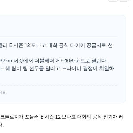
워트, 상반기 영업이익 30억원
프롬바이오, 10일 거래 재개…"재무구조 개편
NH농협생명, 농작업 중 온열질환 보장…폭염
아바코, 2분기 매출 120억원
랩지노믹스 "디엑솜과 美 암 진단 분야 독점 
 E 시즌 12 모나코 대회 공식 타이어 공급사로 선
보로노이, 폐암 치료제 'VRN11' 캐나다 IND 
푸본현대생명, 육군 3군단과 군 장병 금융교육
337km 서킷에서 더블헤더 제9·10라운드로 열린다.
르쉐 팀이 팀 선두를 달리고 드라이버 경쟁이 치열하
어요.
크놀로지가 포뮬러 E 시즌 12 모나코 대회의 공식 전기차 레
다.