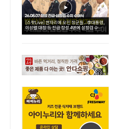
[스팟Live] 한자리에 모인 장군들...李대통령,
이상렬 대장 등 진급 장성 4명에 삼정검 수치
직접 수여｜26.08.07 장성 진급·삼정검 수치
수여식