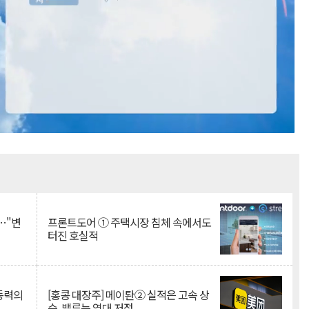
Mute
…"변
프론트도어 ① 주택시장 침체 속에서도
터진 호실적
 동력의
[홍콩 대장주] 메이퇀② 실적은 고속 상
승, 밸류는 역대 저점