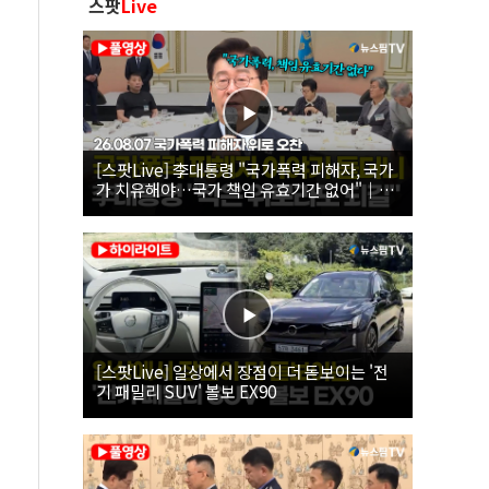
스팟
Live
[스팟Live] 李대통령 "국가폭력 피해자, 국가
가 치유해야…국가 책임 유효기간 없어"｜
26.08.07 국가폭력 피해자 위로 오찬
[스팟Live] 일상에서 장점이 더 돋보이는 '전
기 패밀리 SUV' 볼보 EX90