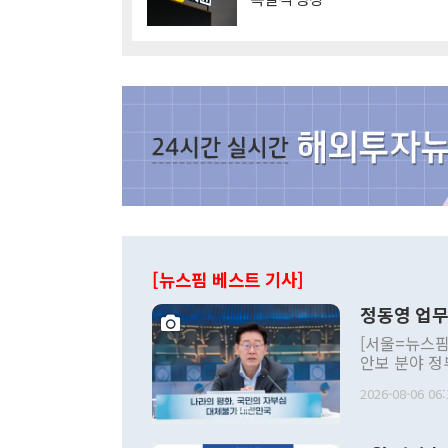
[뉴스핌 베스트 기사]
정동영 업무
[서울=뉴스핌
안보 분야 정
평화공존 발전
2026-08-06 06:
발언 중에는 
언한 것이 있
령은 공개적으