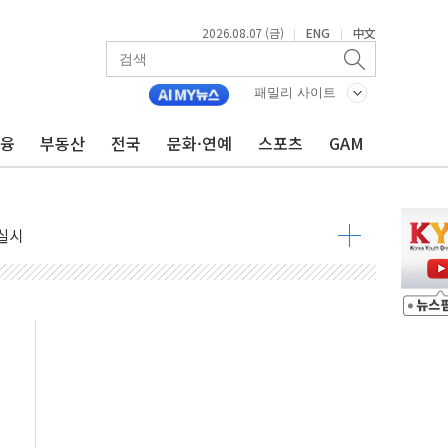
2026.08.07 (금)
ENG
中文
|
|
래·ETF 매수에도 고유가·금리·입법 지연 '삼중 부담'
패밀리 사이트
...석유·가스주 올랐지만 빈그룹이 상쇄
총수요 104.3GW 기록
금융
부동산
전국
문화·연예
스포츠
GAM
 위기 고조되는 또 다른 중동 화약고
름나기 [뉴스핌 줌인]
 실시
 온열질환자 2872명
 與 내부서 '총선·대선 직격탄' 우려
궤도'
지역 선포
입자…경찰, 현행범 체포