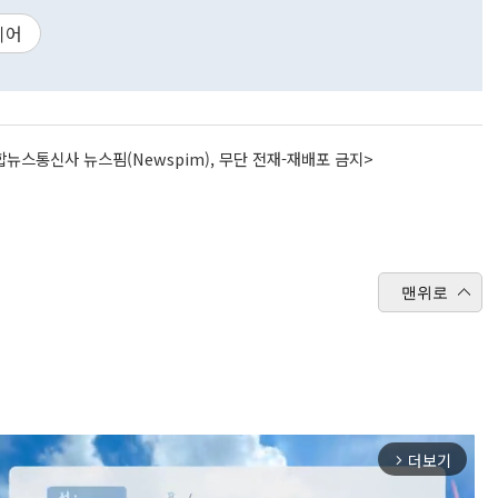
이어
뉴스통신사 뉴스핌(Newspim), 무단 전재-재배포 금지>
맨위로
더보기
arrow_forward_ios