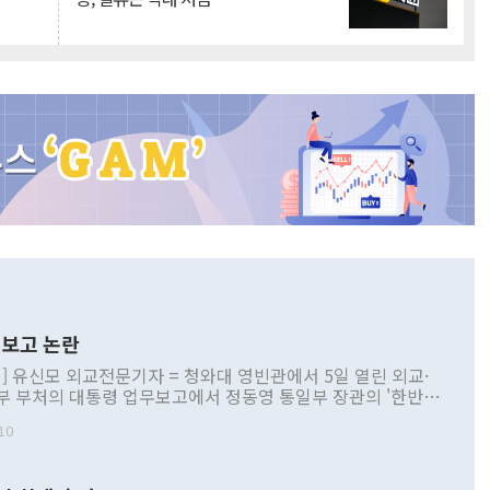
보고 논란
] 유신모 외교전문기자 = 청와대 영빈관에서 5일 열린 외교·
부 부처의 대통령 업무보고에서 정동영 통일부 장관의 '한반도
 구상'과 업무보고 발언이 논란을 빚고 있다. 이날 정 장관의
10
정부 내 조율을 거치지 않은 사안을 정책으로 추진하겠다고 공
는가 하면 사실 관계에 맞지 않은 설명도 있었다. 이재명 대통
로 신중을 기해 달라고 경고했고, 조현 외교부 장관은 '이상