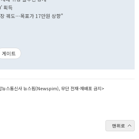
' 획득
 성장 궤도…목표가 17만원 상향"
게이트
뉴스통신사 뉴스핌(Newspim), 무단 전재-재배포 금지>
맨위로