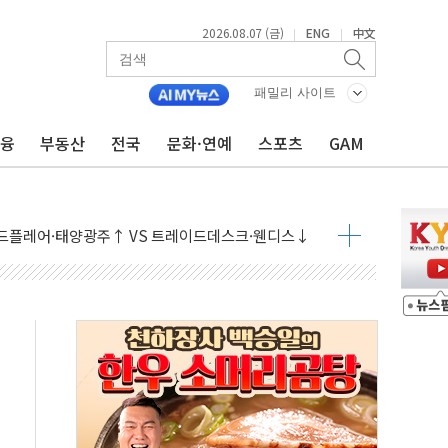
2026.08.07 (금)
ENG
中文
|
|
패밀리 사이트
금융
부동산
전국
문화·연예
스포츠
GAM
9월 금리 인상 기대 후퇴
결
라우드플레어·태양광주↑ VS 트레이드데스크·웬디스↓
자 7359명 끝까지 찾겠다"
 톤 낮춰
항시 '시끌'
름…수도권 집중 완화 전환점"
주재… "전폭적 공급 확대·속도전 총력"
…美 태양광주 급등