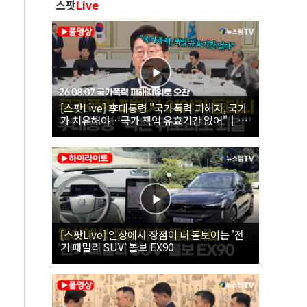
스팟
Live
[스팟Live] 李대통령 "국가폭력 피해자, 국가
가 치유해야…국가 책임 유효기간 없어"｜
26.08.07 국가폭력 피해자 위로 오찬
[스팟Live] 일상에서 장점이 더 돋보이는 '전
기 패밀리 SUV' 볼보 EX90