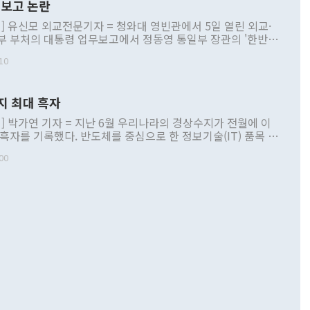
보고 논란
] 유신모 외교전문기자 = 청와대 영빈관에서 5일 열린 외교·
부 부처의 대통령 업무보고에서 정동영 통일부 장관의 '한반도
 구상'과 업무보고 발언이 논란을 빚고 있다. 이날 정 장관의
10
정부 내 조율을 거치지 않은 사안을 정책으로 추진하겠다고 공
는가 하면 사실 관계에 맞지 않은 설명도 있었다. 이재명 대통
로 신중을 기해 달라고 경고했고, 조현 외교부 장관은 '이상
지 최대 흑자
 근거한 비현실적 구상'이라는 비판을 내놨다. 그동안 정 장
책 관련 발언이 물의를 빚은 적은 여러 번 있지만 대통령과 유
] 박가연 기자 = 지난 6월 우리나라의 경상수지가 전월에 이
이 공개적으로 부정적 입장을 표명한 것은 이례적이다. 정 장
 흑자를 기록했다. 반도체를 중심으로 한 정보기술(IT) 품목 수
대북 접근법과 월권을 제어해야 한다는 목소리도 높아지고 있
간 상품수출이 처음으로 1000억달러를 넘어선 영향이다. [자
00
 따르
기자간담회를 하고 있다. [사진=통일부] 2026.07.23 ◆통일
 경상수지는 497억3000만달러 흑자로 집계됐다. 전월(386억
 넘어선 주장 정 장관은 이날 업무보고에서 '한반도 평화공존
)에 이어 두 달 연속 월간 기준 역대 최대 기록을 갈아치웠다.
 설명하면서 이재명 정부 2년차 핵심 과제로 상호 존중·평화
해 상반기 누적 경상수지 흑자는 1910억1000만달러를 기록
·핵 없는 한반도 등 3대 기본 방향을 제시했다. 정 장관은 "대
지 흑자를 견인한 것은 상품수지다. 6월 상품수지는 478억
언어는 멈춰야 한다"면서 주적 용어 대체를 주장했다. 지난 25
 흑자를 기록하며 전월에 이어 역대 최대를 다시 썼다. 국제수
D(완전하고 검증가능하며 되돌릴 수 없는 비핵화) 구도는 이미
수출은 1123억7000만달러로 전년 동월 대비 84.5% 증가하
했다. 또 "현 시점에서 흘러간 선(先)비핵화만 되뇌는 것은
 처음으로 1000억달러를 넘어섰다. 상품수입은 644억8000만
 데 힘이 되지 않는다"고 주장했다. 정 장관은 또 "정전 체제
6% 늘었다. 통관 기준으로는 반도체 수출이 전년 동월 대비
로 바꾸는 논의에 착수하겠다"면서 "북·미 정상회담 견인과
증했고 컴퓨터·주변기기(SSD)는 282.7% 증가했다. IT 품목
화의 동력을 확보하기 위해 최선을 다할 것"이라고 말했다. 하
.4% 늘었으며 비IT 품목도 ▲석유제품(47.5%) ▲화공품
령은 정 장관의 구상에 대부분 제동을 걸었다. 이 대통령은 "평
▲철강제품(17.9%) ▲승용차(6.1%) 등을 중심으로 18.6% 증가