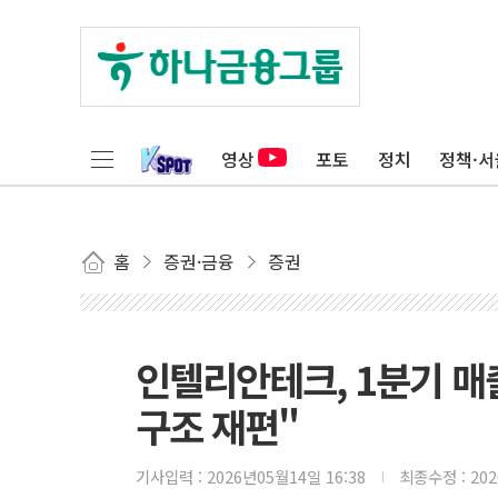
영상
포토
정치
정책·서
홈
증권·금융
증권
인텔리안테크, 1분기 매
구조 재편"
기사입력 :
2026년05월14일 16:38
최종수정 :
20