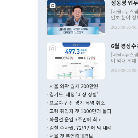
정동영 업무
[서울=뉴스핌
안보 분야 정
평화공존 발전
2026-08-06 06:
발언 중에는 
언한 것이 있
령은 공개적으
6월 경상수
주의적 희망에
관의 대북 정
[서울=뉴스핌
관 부처 장관
어 역대 최대
관의 무리한 
출 호조로 월
다. [정동영 통일부 장관이 지난달 23일 오후 서울 종로구 정부서울청사에
2026-08-06 08:
료=한국은행] 한국은행이 6일 발표한 '2026년 6월 국제수지(잠정)'에
서 취임 1주년 
면 지난 6월
부 장관 권한
1000만달러
서울 외곽 월세 200만원
발전 구상'을
이에 따라 올
적 갈등 해결
경기도, 재정 '비상 상황'
했다. 경상수
결과 혐오의 
9000만달러
프로야구 전 경기 폭염 취소
년간의 CVI
지 기준 상품
고령 취업자 첫 1000만명 돌파
무너졌다고도 
며 월간 기준
현실을 바꾸는
달러로 38.
화물선 운임 3주만에 최고
를 평화 체제
196.9% 급
검찰 수사권, 72년만에 막 내려
함께 4자 대
수출은 160
지만 이 대통
서울 첫 폭염중대경보
(18.6%) 