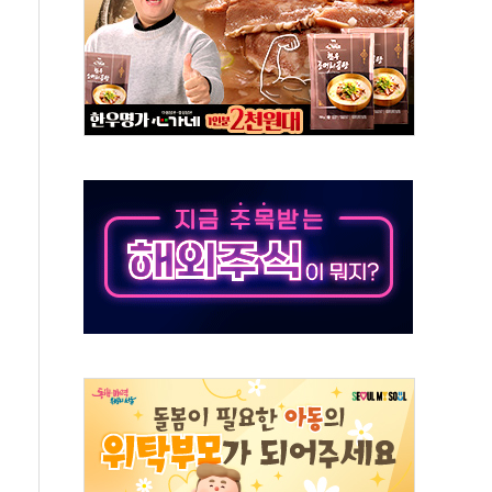
도 놀랍지 않아"
태양광 착공…여의도 1.6배 규모
...금융주 낙폭 커
정책 아냐" 해명
~9일 최대 100mm 호우
결… 수니파 국가들의 새 안보 협력 구도
비온 59㎡ 18억원대
-서울시 '정책 엇박자'
생애최초만 경쟁 치열
래·ETF 매수에도 고유가·금리·입법 지연 '삼중 부담'