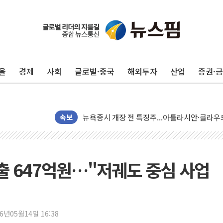
울
경제
사회
글로벌·중국
해외투자
산업
증권·
[종합] 美 7월 고용 2만3000명 감소 '쇼크'…
[사진] 이슬람 수니파 3개국, 공동방위협정 체
뉴욕증시 개장 전 특징주...아틀라시안·클
속보
보훈부, 미 DPAA와 MOU… "6·25 미군 실종
트럼프 "금리 내려야"…파월 때와 달리 워시엔
특정 정치인 측근 포항시 정책특보 내정설...포
출 647억원…"저궤도 중심 사업
李 "해남 태양광, 대한민국 다음 100년 밑거
李 대통령, '6시간 마라톤 부동산 2차 회의' 
트럼프, 中 겨냥 폴리실리콘 관세 15% 부과
26년05월14일 16:38
[사진] 빈살만과 에르도안의 만남