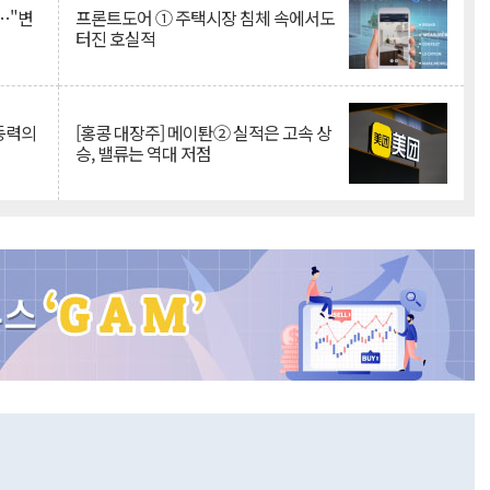
…"변
프론트도어 ① 주택시장 침체 속에서도
터진 호실적
 동력의
[홍콩 대장주] 메이퇀② 실적은 고속 상
승, 밸류는 역대 저점