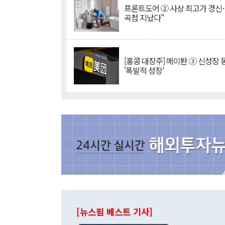
프론트도어 ② 사상 최고가 경신
곡점 지났다"
[홍콩 대장주] 메이퇀 ③ 신성장
'폭발적 성장'
[뉴스핌 베스트 기사]