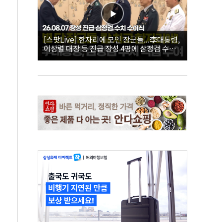
[스팟Live] 한자리에 모인 장군들...李대통령,
이상렬 대장 등 진급 장성 4명에 삼정검 수치
직접 수여｜26.08.07 장성 진급·삼정검 수치
수여식