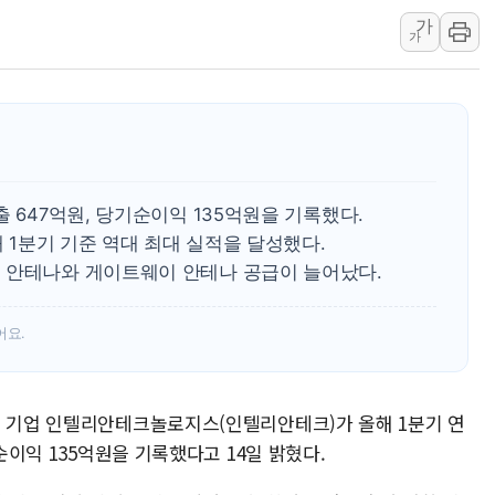
이란와이어 "이란 최고지도자 위독…곧 사망해
가
가
남동발전, 해남군에 국내 최대 규모 400MW 
[인도증시] 중동 불안 속 유가 상승에 소폭 하락
황희 '폐버스 청년주택' SNS 글 역풍에 "정부
폭염 누그러지고 가뭄 숙지나...경북동해안권 8
사우디·튀르키예·파키스탄, '공동방위협정' 체
 647억원, 당기순이익 135억원을 기록했다.
신길동 신축도 3.3㎡당 7250만원…써밋 클라
해 1분기 기준 역대 최대 실적을 달성했다.
용산공원·그린벨트로 또 충돌…반복되는 국토부
 안테나와 게이트웨이 안테나 공급이 늘어났다.
[AI 부동산 투데이] 특공 전략도 '극과 극'…
[코인시황] 비트코인 6만4000달러대 횡보…고
어요.
션 기업 인텔리안테크놀로지스(인텔리안테크)가 올해 1분기 연
기순이익 135억원을 기록했다고 14일 밝혔다.