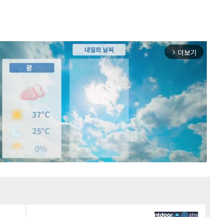
더보기
arrow_forward_ios
Mute