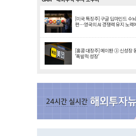
[미국 특징주] 구글 딥마인드 수
편…영국의 AI 경쟁력 유지 노력
[홍콩 대장주] 메이퇀 ③ 신성장
'폭발적 성장'