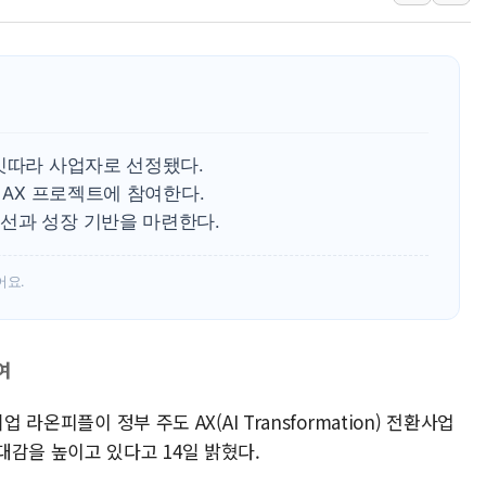
리투아니아 국방 "러, 우크라 드론
구광모, 내주 실리콘밸리서 젠슨 황
뉴욕증시 개장 전 특징주...모더
김정관 장관 "영업이익 N% 성과
뉴욕증시 프리뷰, 미 주가선물 AI
잇따라 사업자로 선정됐다.
청와대, 북한 단거리 탄도미사일 발
 AX 프로젝트에 참여한다.
선과 성장 기반을 마련한다.
어요.
여
 라온피플이 정부 주도 AX(AI Transformation) 전환사업
감을 높이고 있다고 14일 밝혔다.