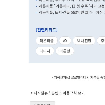
라온피플 "라온메디, 日 첫 수주 '치과 교정용
라온피플, 토지·건물 563억원 호가…자산
[관련키워드]
라온피플
AX
AI 대전환
충
티디지
이문형
<저작권자(c) 글로벌리더의 지름길 종합
디지털뉴스콘텐츠 이용규칙 보기