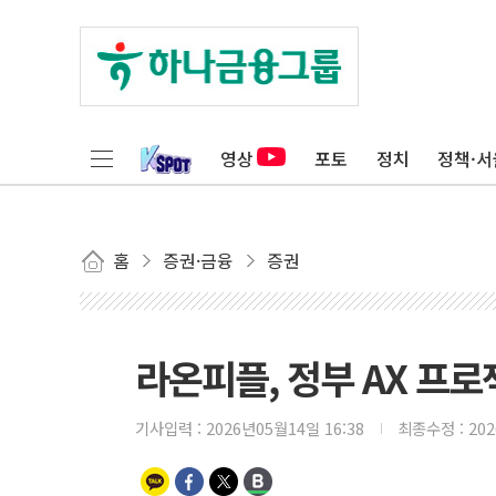
영상
포토
정치
정책·서
홈
증권·금융
증권
라온피플, 정부 AX 프로
기사입력 :
2026년05월14일 16:38
최종수정 :
20