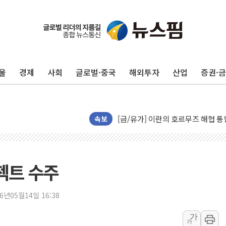
트럼프, '원정출산 시민권 차단' 
트럼프 "이란전 조만간 끝날 것"…
"세금 부담 덜자"…비거주 1주택자
울
경제
사회
글로벌·중국
해외투자
산업
증권·
세금 부담 커진 고가 1주택자…맞
현대리바트, 원가 개선으로 실적 방
[금/유가] 이란의 호르무즈 해협 통
뉴욕증시, 유가·금리 부담에 하락…
속보
이란, 오만과 호르무즈 해협 재개방 
[민주 당권주자 일정] 송영길·정청래
李대통령, 오늘 부동산 정책 점검 
젝트 수주
[오늘의 정치일정] 8월 7일(금)
[오늘의 국회일정] 상임위·세미나·기
26년05월14일 16:38
이란, 美·이스라엘 선박 호르무즈 
가
가
유럽증시, 견조한 실적 소화하며 대부