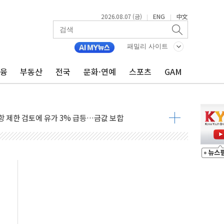
2026.08.07 (금)
ENG
中文
|
|
행정명령 서명…출생시민권 제한 재시동
군수품 부족설 일축 "막대한 무기 보유"
패밀리 사이트
 귀환 조짐에 전월세시장 '긴장'
금융
부동산
전국
문화·연예
스포츠
GAM
교환·재매수·다운사이징 '저울질'
어…다음 과제는 '외형 확대'
항 제한 검토에 유가 3% 급등…금값 보합
다우 5거래일 랠리 '마침표'
합의 막바지.."美와 직접 협상 없어"
·김민석 후보 - 8월 7일
2차 회의…주택 공급 대책 막바지 조율할 듯
자회견·주요 정당 - 8월 7일
통항 제한 추진…美 "통행 막을 권한 없어"
분 상승… "2분기 기업 순이익 21% 증가" 전망