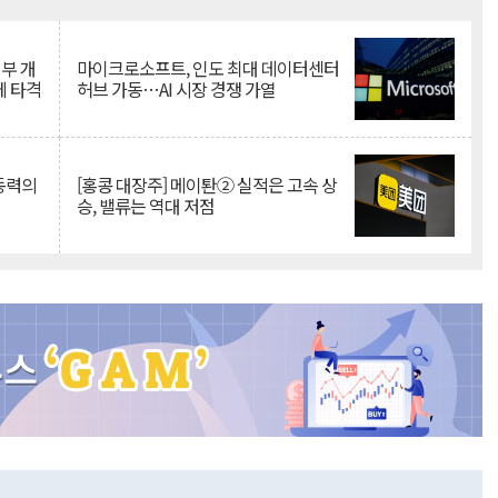
Mute
뇌부 개
마이크로소프트, 인도 최대 데이터센터
에 타격
허브 가동…AI 시장 경쟁 가열
 동력의
[홍콩 대장주] 메이퇀② 실적은 고속 상
승, 밸류는 역대 저점