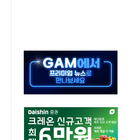
으로 나토 회원국 공격 검토… 거짓 깃발 작전"
 재회…로봇·AI 데이터센터·모빌리티 구체화
나·아이온큐·도어대시↑ VS 샌디스크·피그마·앱러빈↓
급 반대…상법·자본시장법 개정 논의"
주 차익실현 속 혼조세...웨스턴디지털·샌디스크↓
사에 긴급 안보 점검회의