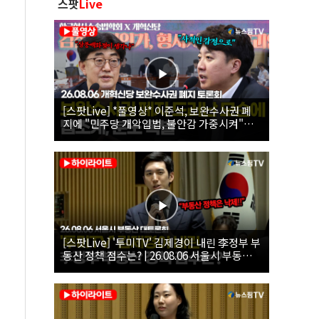
스팟
Live
[스팟Live] *풀영상* 이준석, 보완수사권 폐
지에 "민주당 개악입법, 불안감 가중시켜"｜
26.08.06 개혁신당 보완수사권 폐지 토론회
[스팟Live] '투미TV' 김제경이 내린 李정부 부
동산 정책 점수는? | 26.08.06 서울시 부동산
대토론회