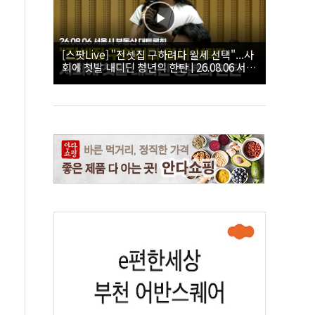
[스팟Live] "전셋집 구하려다 월세 선택"...사
회에 첫발 내디딘 청년의 한탄 | 26.08.06 서울
시 부동산 대토론회