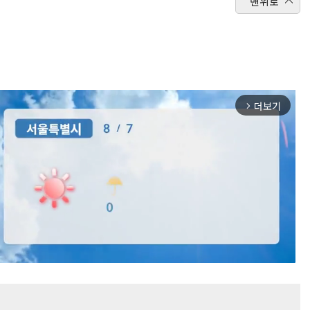
맨위로
더보기
arrow_forward_ios