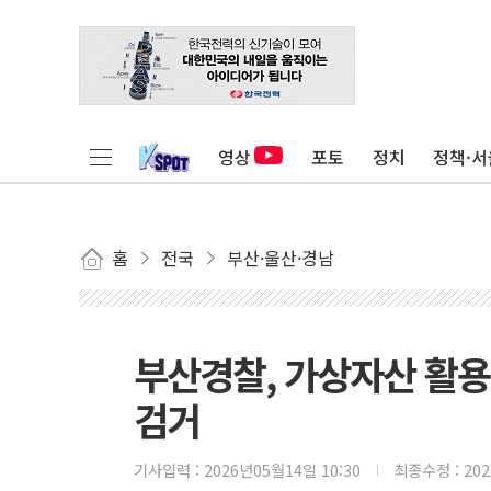
영상
포토
정치
정책·서
홈
전국
부산·울산·경남
부산경찰, 가상자산 활용
검거
기사입력 :
2026년05월14일 10:30
최종수정 :
20