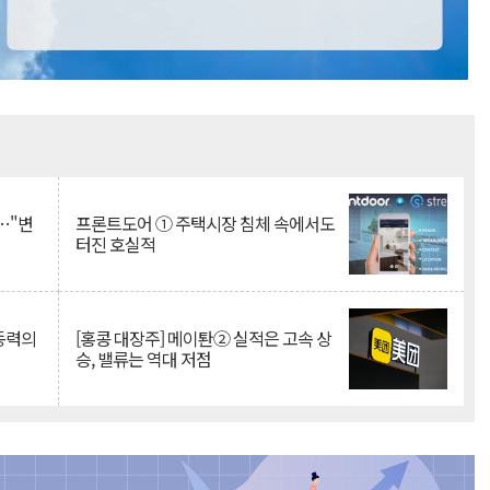
Mute
…"변
프론트도어 ① 주택시장 침체 속에서도
터진 호실적
 동력의
[홍콩 대장주] 메이퇀② 실적은 고속 상
승, 밸류는 역대 저점