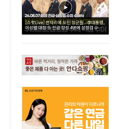
[스팟Live] 한자리에 모인 장군들...李대통령,
이상렬 대장 등 진급 장성 4명에 삼정검 수치
직접 수여｜26.08.07 장성 진급·삼정검 수치
수여식