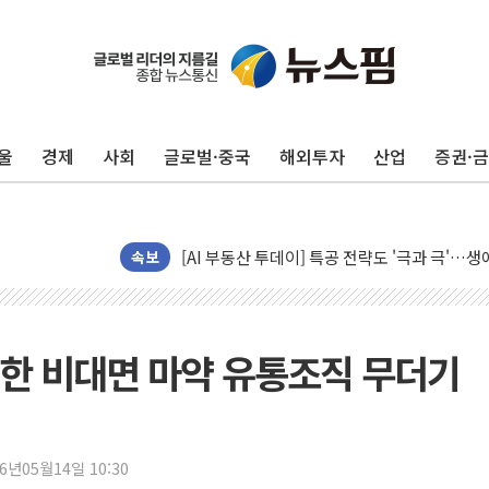
황희 '폐버스 청년주택' SNS 글 역풍에 "정부
폭염 누그러지고 가뭄 숙지나...경북동해안권 8
사우디·튀르키예·파키스탄, '공동방위협정' 체
울
경제
사회
글로벌·중국
해외투자
산업
증권·
신길동 신축도 3.3㎡당 7250만원…써밋 클라
용산공원·그린벨트로 또 충돌…반복되는 국토부
[AI 부동산 투데이] 특공 전략도 '극과 극'…
[코인시황] 비트코인 6만4000달러대 횡보…고
속보
[베트남 증시] 유동성 부진 지속, 강보합 마감
'찜통더위'에 전력수요 역대 최고치 경신…한낮 
후티 반군, 예멘 정부군과 사우디 동시 공격…
한 비대면 마약 유통조직 무더기
42.5도 역대급 폭염…동물들도 특별식으로 여
경찰, 9월부터 '가족 사건' 못 맡는다…상피제
포스코홀딩스, 포스코인터·DX 지분 일부 매각
26년05월14일 10:30
태국 학교서 중학생 총기 난사...최소 7명 사망