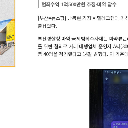
범죄수익 1억500만원 추징·마약 압수
[부산=뉴스핌] 남동현 기자 = 텔레그램과 
붙잡혔다.
부산경찰청 마약·국제범죄수사대는 마약류관리
률 위반 혐의로 거래 대행업체 운영자 A씨(30대)
등 40명을 검거했다고 14일 밝혔다. 이 가운