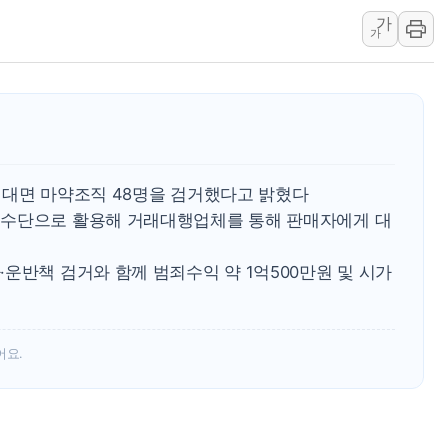
가
40.2도 찍은 서울 등 폭염중대경보 해제…누적
가
"文정부 악몽 재현 안돼"...李 부동산 세제안에
신세계사이먼 '대구 프리미엄 아울렛' 건립 '본
李대통령, 호우 피해 경북 안동·의성 특별재난
'변기 수리' 집주인에게 흉기 휘두른 30대 세
워트, 상반기 영업이익 30억원
비대면 마약조직 48명을 검거했다고 밝혔다
제수단으로 활용해 거래대행업체를 통해 판매자에게 대
운반책 검거와 함께 범죄수익 약 1억500만원 및 시가
어요.