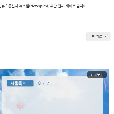
뉴스통신사 뉴스핌(Newspim), 무단 전재-재배포 금지>
맨위로
더보기
arrow_forward_ios