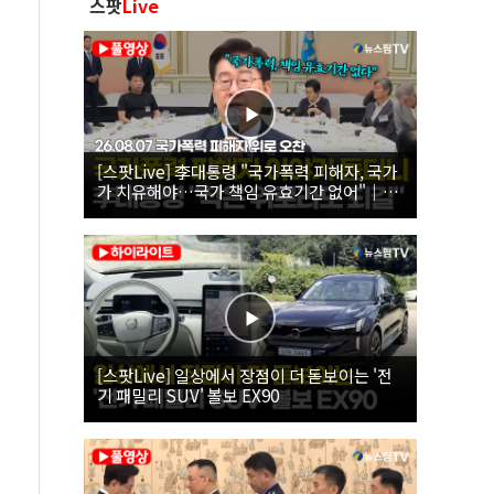
스팟
Live
[스팟Live] 李대통령 "국가폭력 피해자, 국가
가 치유해야…국가 책임 유효기간 없어"｜
26.08.07 국가폭력 피해자 위로 오찬
[스팟Live] 일상에서 장점이 더 돋보이는 '전
기 패밀리 SUV' 볼보 EX90