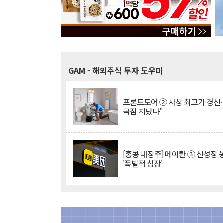
GAM
- 해외주식 투자 도우미
프론트도어 ② 사상 최고가 경신
곡점 지났다"
[홍콩 대장주] 메이퇀 ③ 신성장
'폭발적 성장'