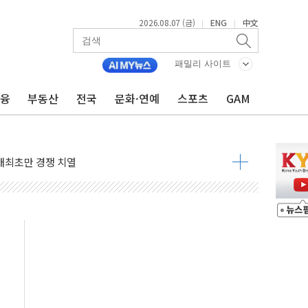
2026.08.07 (금)
ENG
中文
|
|
정책 아냐" 해명
~9일 최대 100mm 호우
패밀리 사이트
결… 수니파 국가들의 새 안보 협력 구도
금융
부동산
전국
문화·연예
스포츠
GAM
비온 59㎡ 18억원대
-서울시 '정책 엇박자'
생애최초만 경쟁 치열
래·ETF 매수에도 고유가·금리·입법 지연 '삼중 부담'
...석유·가스주 올랐지만 빈그룹이 상쇄
총수요 104.3GW 기록
 위기 고조되는 또 다른 중동 화약고
름나기 [뉴스핌 줌인]
 실시