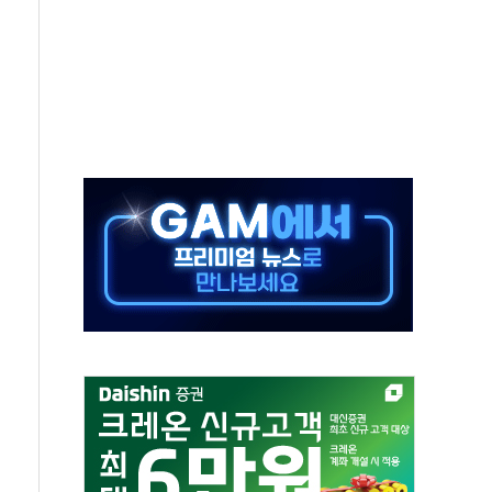
보는 일 없게"…'결혼 페널티' 22개 과제 손본다
터보트 전복…1명 사망·1명 실종
의 날 참석..."국제적 시민 연대로 목소리 내야"
 실종 60대 나흘만에 숨진 채 발견
 살해 10대 아들 체포
' 받아친 정청래…제주 연설서 신경전 고조