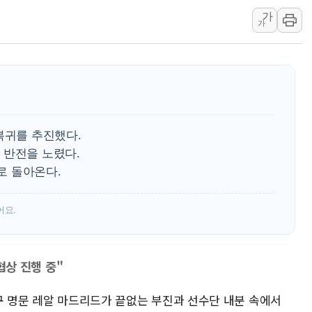
가
李대통령 "결혼 때문에 손해 
가
여수 오동도 인근 해상서 모
추미애, '위안부' 피해자 기림
인천 선재도 갯벌서 해루질 중
인천서 말다툼 중 어머니 흉기
'화합' 꺼낸 김민석에 '뻔뻔
복귀를 추진했다.
 반전을 노렸다.
으로 돌아온다.
어요.
 협상 진행 중"
구 명문 레알 마드리드가 끝없는 부진과 선수단 내분 속에서