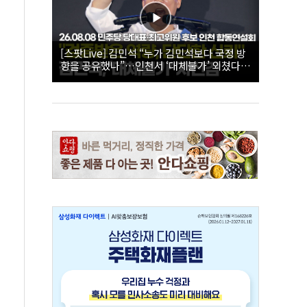
[스팟Live] 김민석 “누가 김민석보다 국정 방
향을 공유했나”…인천서 ‘대체불가’ 외쳤다 |
26.08.08 더불어민주당 당대표·최고위원 후
보 인천 합동연설회