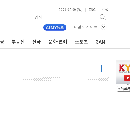
2026.08.09 (일)
ENG
中文
|
|
투입…고수온 양식장 복구·지원 '총력'
산사태 주의보'...경북도, 호우 피해·통제구간 없어
패밀리 사이트
%p' 차 재역전 성공...金 45.42% vs 鄭 44.56%
금융
부동산
전국
문화·연예
스포츠
GAM
·정청래·김민석 당대표 후보
 정청래에 승리...47.75% vs 42.08%
과 발표...김민석 47.75% 정청래 42.08%
표...김민석 45.09% 정청래 43.27% 송영길 11.63%
표...김민석 52.64% 정청래 39.89% 송영길 7.47%
0~8.14)
…공습 한계·탄약 부족 현실화
50㎜ 폭우…강원 동해안 강한 비 이어져
 환경미화원 수거차에 치여 사망
동…60대 남성 2명 숨져