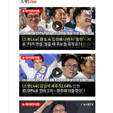
스팟
Live
[스팟Live] 환호 속 입장해 나란히 ‘찰칵’…서
로 ‘저격 연설’ 들을 때 후보들 표정은? |
26.08.08 더불어민주당 당대표·최고위원 후
보 인천 합동연설회
[스팟Live] 김민석 제주 52.64%·인천
45.09%로 연속 1위…정청래 따돌렸다’ |
26.08.08 더불어민주당 당대표·최고위원 후
보 인천 합동연설회