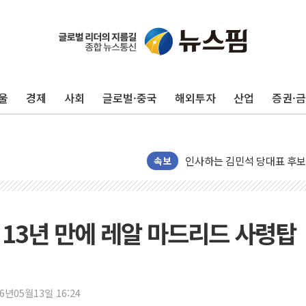
포항시 재난예산 40억 긴급 
울진·영덕 '호우특보'-포항 '
[종합] 김민석, 정청래에 '0.86
울
경제
사회
글로벌·중국
해외투자
산업
증권·
인천 합동연설회 나선 송영길
김민석, 2주차 제주·인천 경선서
인사하는 김민석 당대표 후보
[속보] 민주, 제주·인천 경선 결
속보
[속보] 민주, 인천 경선 결과 발
[속보] 민주, 제주 경선 결과 발
이번주 국내 주요 금융일정(8.1
, 13년 만에 레알 마드리드 사령탑
美, 이란전 출구전략 만지작
강릉·동해·삼척 시간당 최대 
폐기물 수거하다 참변…60대
26년05월13일 16:24
서울 중랑구 주택가서 흉기 난