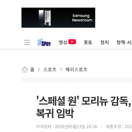
영상
포토
정치
정책·서
홈
스포츠
해외스포츠
'스페셜 원' 모리뉴 감독
복귀 임박
기사입력 :
2026년05월13일 16:24
최종수정 :
20