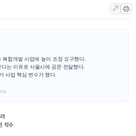
가
[오늘의 국회일정] 상임위·세미나·기
가
이란, 美·이스라엘 선박 호르무즈 
유럽증시, 견조한 실적 소화하며 대부
리투아니아 국방 "러, 우크라 드론
구광모, 내주 실리콘밸리서 젠슨 황
뉴욕증시 개장 전 특징주...모더
층 복합개발 사업에 높이 조정 요구했다.
김정관 장관 "영업이익 N% 성과
준다는 이유로 서울시에 공문 전달했다.
뉴욕증시 프리뷰, 미 주가선물 AI
 사업 핵심 변수가 됐다.
청와대, 북한 단거리 탄도미사일 발
어요.
우려
련 착수