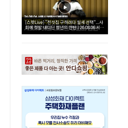
[스팟Live] "전셋집 구하려다 월세 선택"...사
회에 첫발 내디딘 청년의 한탄 | 26.08.06 서울
시 부동산 대토론회