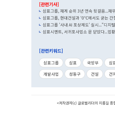
[관련기사]
삼표그룹, 재계 순위 3년 연속 뒷걸음...
삼표그룹, 현대건설과 '0℃에서도 굳는 간
삼표그룹 '사내 AI 포상제도' 실시..."디지
삼표시멘트, 서귀포사업소 문 닫았다...업황
[관련키워드]
삼표그룹
삼표
국방부
삼
개발사업
성동구
건설
건
<저작권자(c) 글로벌리더의 지름길 종합