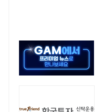
자회견·주요 정당 - 8월 7일
통항 제한 추진…美 "통행 막을 권한 없어"
분 상승… "2분기 기업 순이익 21% 증가" 전망
으로 나토 회원국 공격 검토… 거짓 깃발 작전"
 재회…로봇·AI 데이터센터·모빌리티 구체화
나·아이온큐·도어대시↑ VS 샌디스크·피그마·앱러빈↓
급 반대…상법·자본시장법 개정 논의"
주 차익실현 속 혼조세...웨스턴디지털·샌디스크↓
사에 긴급 안보 점검회의