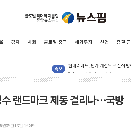
울
경제
사회
글로벌·중국
해외투자
산업
증권·
트럼프, '원정출산 시민권 차단' 
트럼프 "이란전 조만간 끝날 것"…
현대리바트, 원가 개선으로 실적 방
"세금 부담 덜자"…비거주 1주택자
속보
세금 부담 커진 고가 1주택자…맞
[금/유가] 이란의 호르무즈 해협 통
뉴욕증시, 유가·금리 부담에 하락…
 성수 랜드마크 제동 걸리나…국방
이란, 오만과 호르무즈 해협 재개방 
[민주 당권주자 일정] 송영길·정청래
李대통령, 오늘 부동산 정책 점검 
26년05월13일 16:49
[오늘의 정치일정] 8월 7일(금)