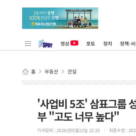
영상
포토
정치
정책·서
홈
부동산
건설
'사업비 5조' 삼표그룹
부 "고도 너무 높다"
기사입력 :
2026년05월13일 15:20
최종수정 :
20