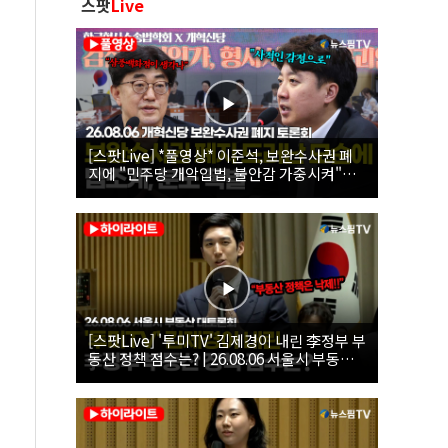
스팟
Live
[스팟Live] *풀영상* 이준석, 보완수사권 폐
지에 "민주당 개악입법, 불안감 가중시켜"｜
26.08.06 개혁신당 보완수사권 폐지 토론회
[스팟Live] '투미TV' 김제경이 내린 李정부 부
동산 정책 점수는? | 26.08.06 서울시 부동산
대토론회