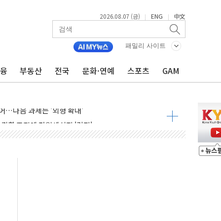
2026.08.07 (금)
ENG
中文
|
|
패밀리 사이트
금융
부동산
전국
문화·연예
스포츠
GAM
행정명령 서명…출생시민권 제한 재시동
군수품 부족설 일축 "막대한 무기 보유"
어…다음 과제는 '외형 확대'
 귀환 조짐에 전월세시장 '긴장'
교환·재매수·다운사이징 '저울질'
항 제한 검토에 유가 3% 급등…금값 보합
다우 5거래일 랠리 '마침표'
합의 막바지.."美와 직접 협상 없어"
·김민석 후보 - 8월 7일
2차 회의…주택 공급 대책 막바지 조율할 듯