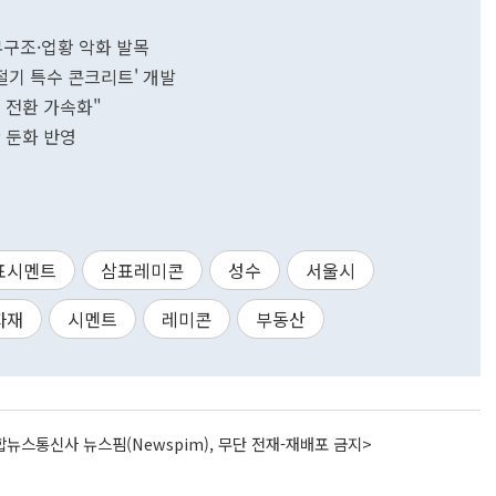
재무구조·업황 악화 발목
절기 특수 콘크리트' 개발
털 전환 가속화"
 둔화 반영
표시멘트
삼표레미콘
성수
서울시
자재
시멘트
레미콘
부동산
뉴스통신사 뉴스핌(Newspim), 무단 전재-재배포 금지>