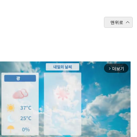
맨위로
더보기
arrow_forward_ios