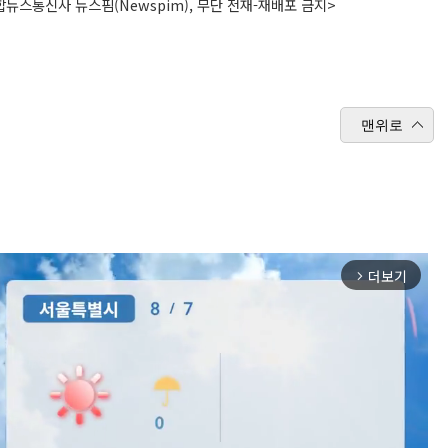
뉴스통신사 뉴스핌(Newspim), 무단 전재-재배포 금지>
맨위로
더보기
arrow_forward_ios