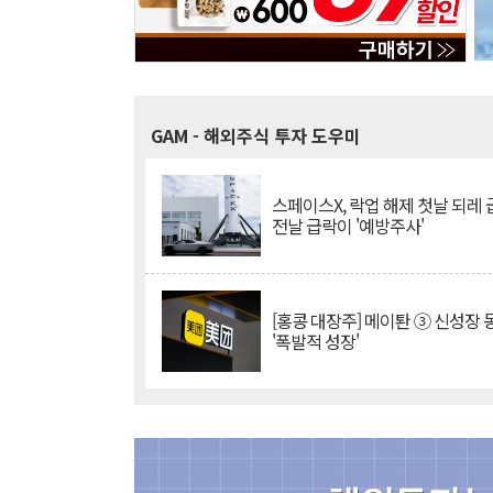
GAM
- 해외주식 투자 도우미
스페이스X, 락업 해제 첫날 되레 급
전날 급락이 '예방주사'
[홍콩 대장주] 메이퇀 ③ 신성장
'폭발적 성장'