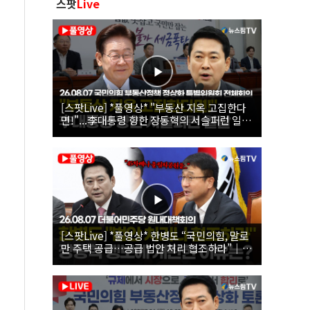
스팟
Live
[스팟Live] *풀영상* "부동산 지옥 고집한다
면!"...李대통령 향한 장동혁의 서슬퍼런 일갈
| 26.08.07 국민의힘 부동산정책 정상화 특별
위원회 전체회의
[스팟Live] *풀영상* 한병도 “국민의힘, 말로
만 주택 공급…공급 법안 처리 협조하라”｜
26.08.07 더불어민주당 원내대책회의