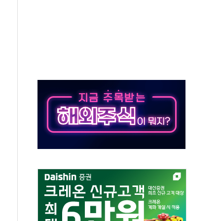
위원회 전체회의서 발언하는 장동혁 대표
인' 50대 남성 구속 송치
년 새 7배 늘었다...폭염 대책비는 8.6배 증가
여름"…구윤철, 쪽방촌 폭염 대응상황 점검
싱… '유로화 팔아 엔화 부양' 사후 통보만
터 코퍼'가 말하는 경기 신호가 달라졌다
재개...3년 2개월 만