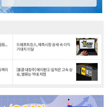
Mute
등...
드래프트킹스, 예측시장 공세 속 이익
기대치 미달
 동력의
[홍콩 대장주] 메이퇀② 실적은 고속 상
승, 밸류는 역대 저점