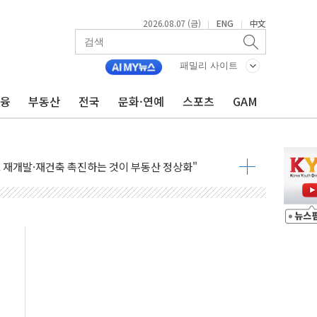
2026.08.07 (금)
ENG
中文
|
|
 하락…내린 종목이 두 배 넘어
패밀리 사이트
위…김성환 기후부 장관 "예측범위 벗어나도 즉시대응"
예측"…건설연, AI 위험기상 기술 개발
금융
부동산
전국
문화·연예
스포츠
GAM
·인증제도 개선 수혜 기대"
져…대전서 50대 일용직 추락 사망
고 재개발·재건축 촉진하는 것이 부동산 정상화"
저 이전 감사 무마' 유병호 감사위원 구속 기소
년 AI 팩토리 매출 본격화
개입...4월 말 '56조원' 사상 최대
스타트업 지원 프로그램 성료
의' 차가원 대표 구속 송치
국민만 잡아"
 임성근 전 사단장 항소심도 징역 3년 선고