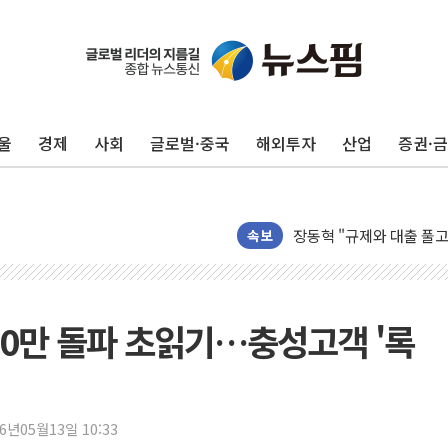
코스피·코스닥 오전 동반
'입추'인데 연일 찜통더
"최대 2시간 앞서 침수 
울
경제
사회
글로벌·중국
해외투자
산업
증권·
유니슨 "국내생산세액공제
창호 교체하다 난간 무너
장동혁 "규제와 대출 풀
속보
[속보] 종합특검, '尹 관
AI에 승부 건 네이버…내
日, 4~6월 105조원 환시 
 700만 돌파 초읽기…충성고객 '록
오렌지플래닛 창업재단, 
경찰, '300억대 사기 혐
장동혁 "집값 올려놓고 
26년05월13일 10:33
[속보] '해병 순직 책임'