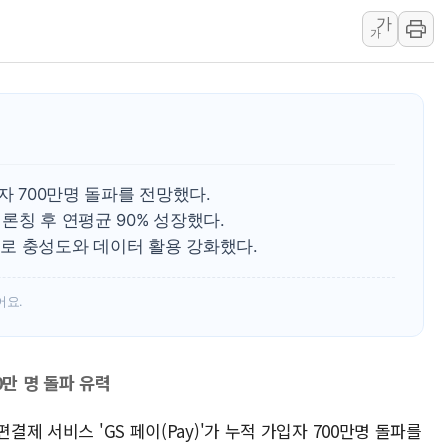
부동산정책 정상화 특별
가
가
경찰, '강북구 오피스텔 살
전국 그늘막 4만개 육박 7
"취약계층에 더 가혹한 
美·日 환율공조에 유럽 패
구리값 사상 최고치…'닥
자 700만명 돌파를 전망했다.
에어프레미아, 호치민 노선 
 론칭 후 연평균 90% 성장했다.
로 충성도와 데이터 활용 강화했다.
어요.
00만 명 돌파 유력
결제 서비스 'GS 페이(Pay)'가 누적 가입자 700만명 돌파를