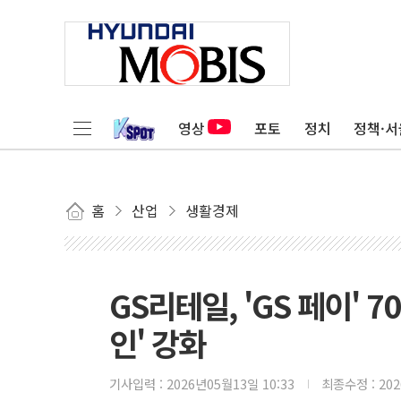
영상
포토
정치
정책·서
홈
산업
생활경제
GS리테일, 'GS 페이'
인' 강화
기사입력 :
2026년05월13일 10:33
최종수정 :
20