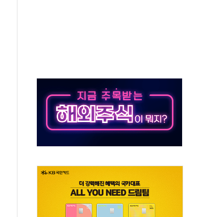
타진
청래 '격차 확대'
최고치
 요구
낮아지며 상승… STOXX 600 지수는 나흘 연속 최고치
세