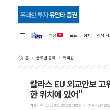
영상
포토
정치
정책·서
홈
글로벌·중국
특파원
칼라스 EU 외교안보 고위
한 위치에 있어"
기사입력 :
2026년05월12일 19:35
최종수정 :
20