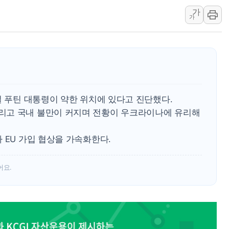
가
한상협, 업계 개인정보 보안 새판 짠다…'자율규제단체' 
가
민주당, 오늘 제주·인천 경선 발표...김민석 '재역전' vs 정
뉴욕증시, 고용 쇼크에 금리 인상 우려 후퇴…S&P500 
트럼프, 쿡 연준 이사 해임 재추진…"26일까지 의혹 소명"
유럽증시, 美 고용 예상 밖 부진에 연준 금리 인상 가능성 
미 연준 매파 기세 꺾이나…고용 감소에 9월 동결 전망 우
일 푸틴 대통령이 약한 위치에 있다고 진단했다.
리고 국내 불만이 커지며 전황이 우크라이나에 유리해
 EU 가입 협상을 가속화한다.
어요.