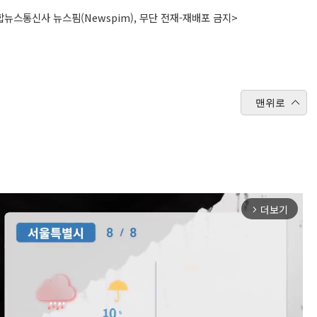
뉴스통신사 뉴스핌(Newspim), 무단 전재-재배포 금지>
맨위로
더보기
arrow_forward_ios