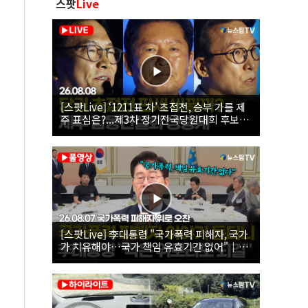
스팟
Live
[스팟Live] ‘1211표 차’ 초접전, 승부 가를 제
주 표심은?...제3차 정기전국당원대회 후보자
제주 합동연설회 생중계 | 26.08.08
[스팟Live] 李대통령 "국가폭력 피해자, 국가
가 치유해야…국가 책임 유효기간 없어"｜
26.08.07 국가폭력 피해자 위로 오찬