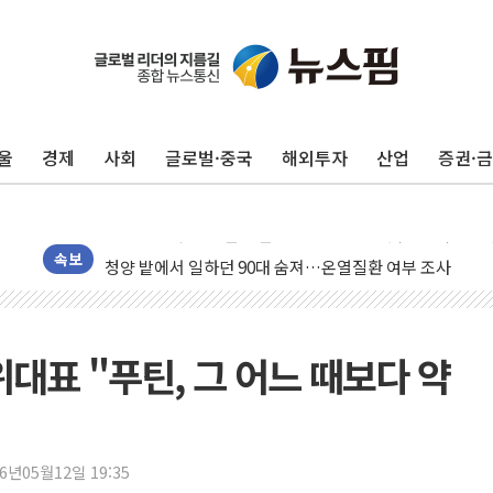
동해중부 전 해상 풍랑주의보…10일까지 최대 3.5m 높은
연일 폭염에 온열질환 사망 23명…정부, 비상대응기구 가
中 전방위 아파트 부양, 수도 베이징도 부동산 규제 철폐
울
경제
사회
글로벌·중국
해외투자
산업
증권·
인제 용대리 계곡서 수위 상승으로 피서객 7명 고립…전원
동해시, 11~14일 '별똥별 멍' 운영…페르세우스 유성우 
강원 중·남부 동해안 시간당 50mm 이상 폭우…호우경보
청양 밭에서 일하던 90대 숨져…온열질환 여부 조사
속보
폭염에 車 운전면허 기능시험 오전 집중 편성…체감온도 3
李대통령, 'ISA·주가누르기 방지법' 전면 재검토 지시
'호우 특보' 경북 울진 시간당 20~30mm 강한 비...가뭄 
대표 "푸틴, 그 어느 때보다 약
주말 무더위·열대야 지속…내륙 곳곳 소나기
오세훈 "용산공원 주택 검토, 민주당 스스로 원칙 뒤집는 
충북 주말 무더위 지속…청주·진천 35도, 곳곳 소나기
26년05월12일 19:35
10월 보완수사권 폐지·공소청 출범…피해자들 '범죄 사각