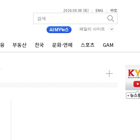
2026.08.08 (토)
ENG
中文
|
|
 물결
동
패밀리 사이트
금융
부동산
전국
문화·연예
스포츠
GAM
 구조
관측
 발효
8도 넘으면 중단
해소될 듯
것"
지대' 우려