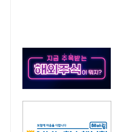
버리지 위험수위…숨은 차입이 더 큰 변수"
대응 1단계 진압 중
야, 경쟁상대 中과 비교해야"
하는 '선봉'의 대민 봉사
미사일 1발 발사… 올해 10번째·42일 만 도발
 새 안보 위기… 반군·마약카르텔이 습득해 전투 활용
어선 구조
무해한 표면 부식 물질"
분만에 진화...외국인 노동자 숨져