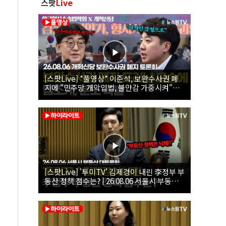
스팟
Live
[스팟Live] *풀영상* 이준석, 보완수사권 폐
지에 "민주당 개악입법, 불안감 가중시켜"｜
26.08.06 개혁신당 보완수사권 폐지 토론회
[스팟Live] '투미TV' 김제경이 내린 李정부 부
동산 정책 점수는? | 26.08.06 서울시 부동산
대토론회