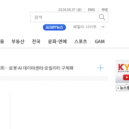
2026.08.07 (금)
ENG
中文
|
|
패밀리 사이트
금융
부동산
전국
문화·연예
스포츠
GAM
 상승… "2분기 기업 순이익 21% 증가" 전망
 나토 회원국 공격 검토… 거짓 깃발 작전"
재회…로봇·AI 데이터센터·모빌리티 구체화
·아이온큐·도어대시↑ VS 샌디스크·피그마·앱러빈↓
 반대…상법·자본시장법 개정 논의"
 차익실현 속 혼조세...웨스턴디지털·샌디스크↓
에 긴급 안보 점검회의
호르무즈 재개방 기대에 강세
조까지, 상승...호실적 보고 기업 상승세 뚜렷
인 '사파리' 공격… 시민들 공포감 극대화 전략
' 임시 주총 기대감에 홀로 상한가…마진 잔액은 사상 최고