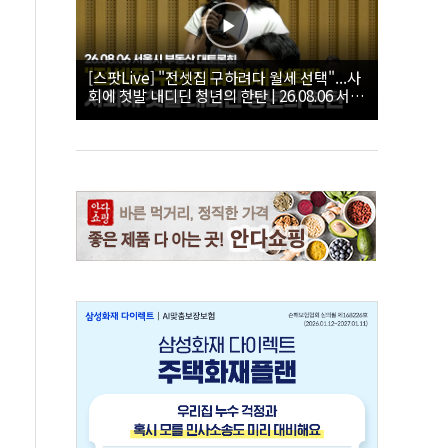
[스팟Live] "전셋집 구하려다 월세 선택"...사
회에 첫발 내디딘 청년의 한탄 | 26.08.06 서울
시 부동산 대토론회