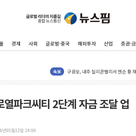
울
경제
사회
글로벌·중국
해외투자
산업
증권·
유럽증시, 견조한 실적 소화하며 대부분
리투아니아 국방 "러, 우크라 드론으로
구광모, 내주 실리콘밸리서 젠슨 황 
뉴욕증시 개장 전 특징주...모더나
속보
김정관 장관 "영업이익 N% 성과급
뉴욕증시 프리뷰, 미 주가선물 AI주
청와대, 북한 단거리 탄도미사일 발사
로열파크씨티 2단계 자금 조달 업
금값 7주 만에 최고…美 고용 둔화·
[인도증시] 중동 긴장 완화에 실적 호
러, 1인칭시점 드론으로 우크라 민간
26년05월12일 14:00
[베트남 증시] 지수 하락 속 'DGC