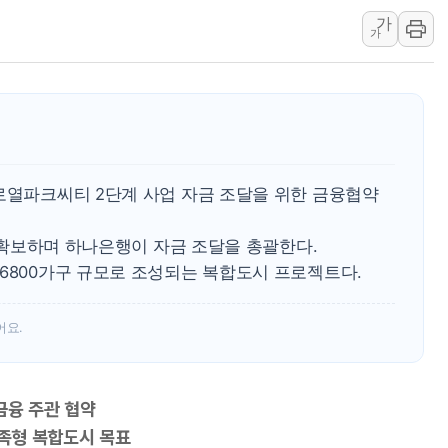
가
'월가의 황제' 다이먼 "금융시장 레
가
양주 섬유염색공장서 화재 1명 중상…
김정관 산업부 장관 "주 52시간 손봐
해군 1함대 창설 80주년…지역과 함께
[3보] 북, 원산서 동해로 단거리 탄도
우크라 드론 전술, 중남미 콜롬비아에
 로열파크씨티 2단계 사업 자금 조달을 위한 금융협약
동해해경, 독도 해상서 부유물 감긴 
주한미군 "오산기지 누출, 백린 아닌 
를 확보하며 하나은행이 자금 조달을 총괄한다.
구미 폐염산처리업체서 불 2시간30여
6800가구 규모로 조성되는 복합도시 프로젝트다.
어요.
 금융 주관 협약
자족형 복합도시 목표