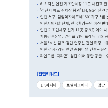
6·3 지선 인천 기초단체장 11곳 대진표
'검단 아파트 주차장 붕괴' LH, GS건설 책
인천 서구 '검암역자이르네' 601가구 5월 
인천시민사회단체, 한국환경공단 이전 반대
인천 기초단체장 선거 11곳 중 9곳 여야 
계룡건설산업, '엘리프 검단 포레듀' 임의
서울5호선 김포·검단 연장선 건설 확정…
인천 경서~검단 연결 중봉터널 건설…유정복
라인그룹 '파라곤', 검단 이어 동탄 공급
[관련키워드]
DK아시아
로열파크씨티
검단