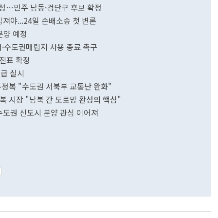
 완성…민주 남동·검단구 후보 확정
임져야...24일 손배소송 첫 변론
분양 예정
·수도권매립지 사용 종료 촉구
대진표 확정
공급 실시
유정복 "수도권 서북부 교통난 완화"
 시장 "남북 간 도로망 완성의 핵심"
…수도권 신도시 분양 관심 이어져