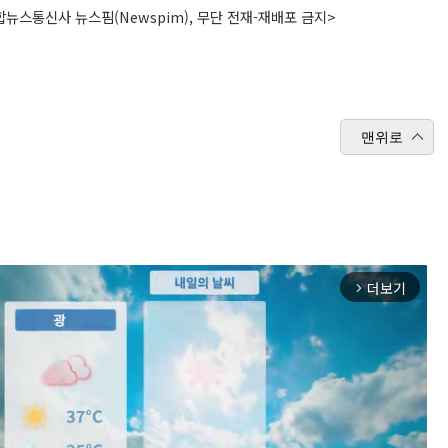
뉴스통신사 뉴스핌(Newspim), 무단 전재-재배포 금지>
맨위로
더보기
arrow_forward_ios