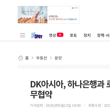
영상
포토
정치
정책·서
홈
부동산
분양
DK아시아, 하나은행과 
무협약
기사입력 :
2026년05월12일 14:00
최종수정 :
20