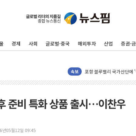
울
경제
사회
글로벌·중국
해외투자
산업
증권·
평택 진위면 공장서 질식사
포항 블루밸리 국가산단에 '
상주 낙동강 선착장 하류서 50
속보
[종합] 김민석, 정청래에 누적 '
민주당 경북도당위원장에 오중
인천서 말다툼 중 어머니 살
후 준비 특화 상품 출시…이찬우
김민석, 강원·대구·경북 경선서
[속보] 민주, 강원·대구·경북 
[속보] 민주, 경북 경선 결과 
26년05월12일 09:45
[속보] 민주, 대구 경선 결과 