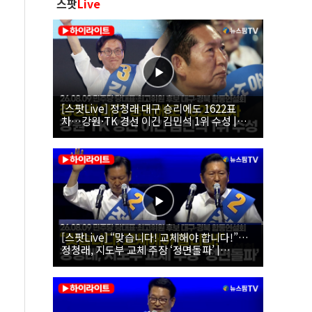
스팟
Live
[스팟Live] 정청래 대구 승리에도 1622표
차…강원·TK 경선 이긴 김민석 1위 수성 |
26.08.09 더불어민주당 당대표·최고위원 후
보 대구·경북 합동연설회
[스팟Live] “맞습니다! 교체해야 합니다!”…
정청래, 지도부 교체 주장 ‘정면돌파’ |
26.08.09 더불어민주당 당대표·최고위원 후
보 대구·경북 합동연설회