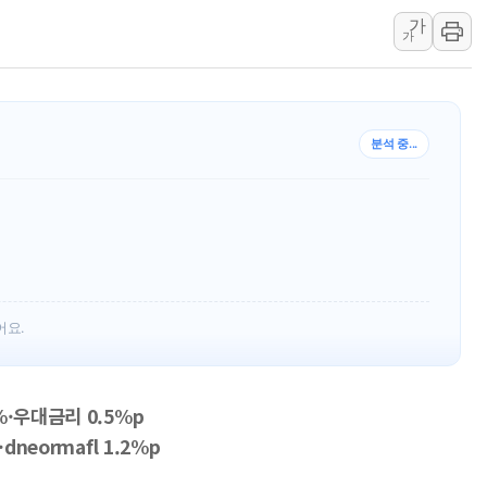
가
[속보] 민주, 강원 경선 결과 
가
정재헌 CEO, SKT 장기고
최태원, 노소영에 9440억
하나금융, 명동 소상공인에 
분석 중...
인천시 광복절 현수막 '태
병무청, 보충역 전면 손질…
홈플러스發 대형마트 판매,
윤준병·이해민 의원, '정부
'호우·산사태 주의보' 울진 
여야, 황희 '버스 하우스' 공
어요.
·우대금리 0.5%p
neormafl 1.2%p