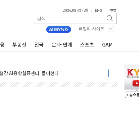
2026.08.09 (일)
ENG
中文
|
|
패밀리 사이트
금융
부동산
전국
문화·연예
스포츠
GAM
고 발생…작업자 1명 숨져
철강 AI융합실증센터' 들어선다
대 숨진 채 발견...경찰, 조사 중
1.48%p' 차 선두 유지...金 46.01% vs 鄭 44.53%
기 당선...합산득표율 68.63%
해 10대 구속…범행 후 반려견도 죽여
 정청래에 승리…金 48.54% vs 鄭 44.40%
경선 결과...김민석 48.54% 정청래 44.40%
발표...김민석 47.37% 정청래 45.71% 송영길 6.92%
발표...정청래 47.82% 김민석 46.35% 송영길 5.83%