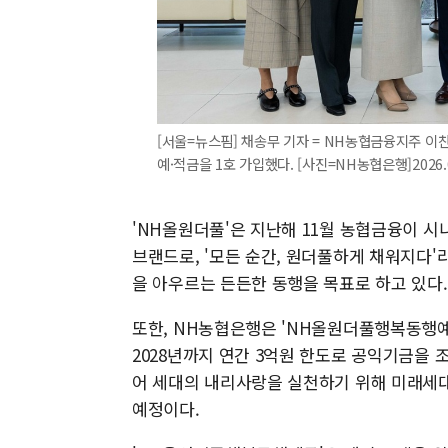
[서울=뉴스핌] 채송무 기자 = NH농협금융지주 이
예·적금을 1호 가입했다. [사진=NH농협은행]2026.05
'NH올원더풀'은 지난해 11월 농협금융이 
브랜드로, '모든 순간, 원더풀하게 채워지다'
을 아우르는 든든한 동행을 목표로 하고 있다.
또한, NH농협은행은 'NH올원더풀행복동행예금
2028년까지 연간 3억원 한도로 공익기금을 
어 세대의 내리사랑을 실천하기 위해 미래세대
예정이다.