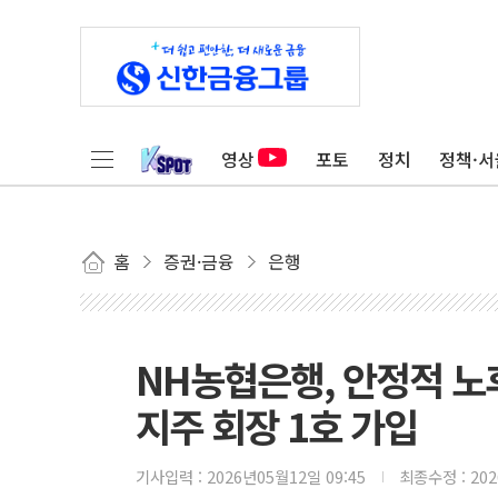
영상
포토
정치
정책·서
홈
증권·금융
은행
NH농협은행, 안정적 노
지주 회장 1호 가입
기사입력 :
2026년05월12일 09:45
최종수정 :
20