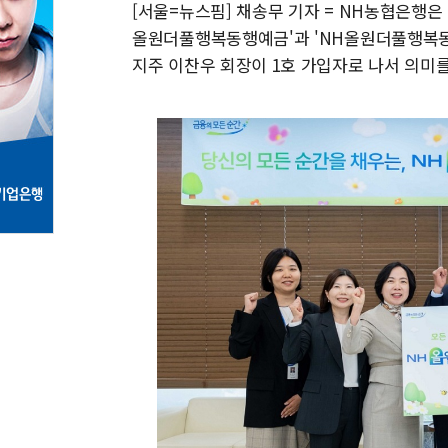
[서울=뉴스핌] 채송무 기자 = NH농협은행은
올원더풀행복동행예금'과 'NH올원더풀행복동
지주 이찬우 회장이 1호 가입자로 나서 의미를