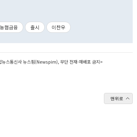
H농협금융
출시
이찬우
뉴스통신사 뉴스핌(Newspim), 무단 전재-재배포 금지>
맨위로