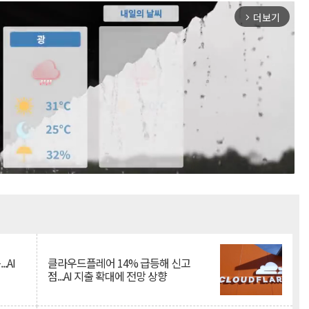
더보기
arrow_forward_ios
Mute
.AI
클라우드플레어 14% 급등해 신고
점...AI 지출 확대에 전망 상향