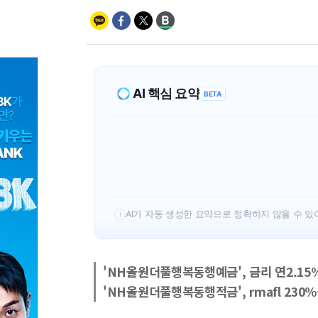
AI 핵심 요약
BETA
AI가 자동 생성한 요약으로 정확하지 않을 수 있
!
'NH올원더풀행복동행예금', 금리 연2.15%
'NH올원더풀행복동행적금', rmafl 230%·d