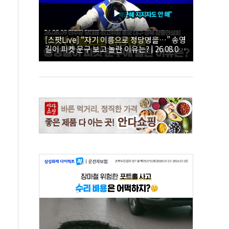
[스팟Live] “자기 이름으로 정당명을…” 송영
길이 피켓 문구 보고 놀란 이유는? | 26.08.09
더불어민주당 당대표·최고위원 후보 대구·경
북 합동연설회