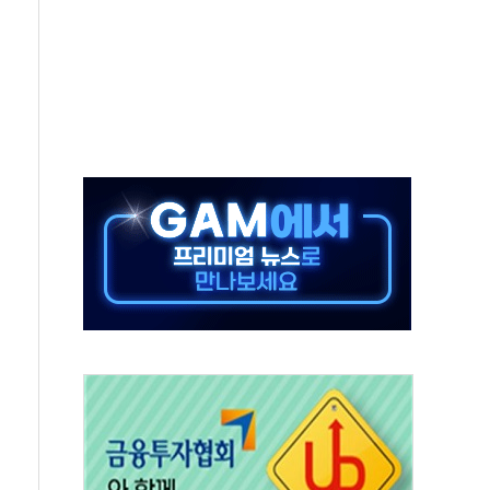
발표...김민석 50.30% 정청래 41.94% 송영길 7.76%
객 400명 맞이…"마음 잇는 시간 되길"
 지급 확정되나…재상고 앞두고 막판 셈법
'행복상자' 전달
극기 거꾸로' 논란…이틀만에 철거
 예술·체육요원 최대 33% 감축
 역대 최대폭 감소한 9.4%↓…유통업계 양극화 심화
 특사'로 콜롬비아 대통령 취임식 참석
시간당 30mm 강한 비...호우 피해 없어
방…野 "청년 우롱 기괴" vs 與 "송구한 해프닝"