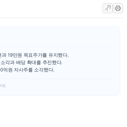
가
'檢 합수본 참여' 여부 
가
中 '항생제 개구리' 파장
'엔화 방어 공조'라는 이
청와대 "조희대 대법원장
서울 최고 기온 39도 기
폭염 이어지는 서울... 3
견과 19만원 목표주가를 유지했다.
李대통령 "40도 폭염,
사주 소각과 배당 확대를 추진했다.
법무법인 YK, 교정위
000억원 자사주를 소각했다.
컴투스, 8일부터 서머너
어요.