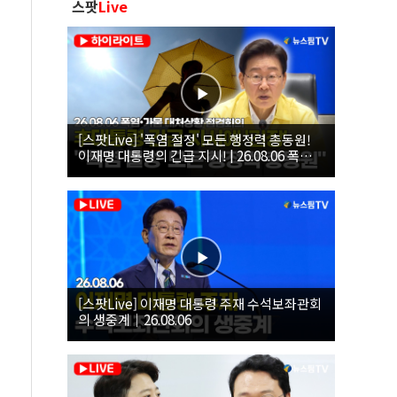
스팟
Live
[스팟Live] '폭염 절정' 모든 행정력 총동원!
이재명 대통령의 긴급 지시! | 26.08.06 폭염•
가뭄 대처상황 점검회의
[스팟Live] 이재명 대통령 주재 수석보좌관회
의 생중계｜26.08.06