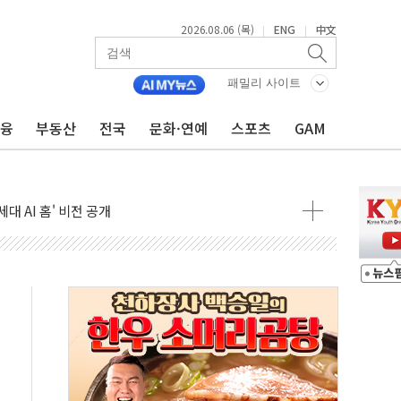
2026.08.06 (목)
ENG
中文
|
|
패밀리 사이트
금융
부동산
전국
문화·연예
스포츠
GAM
어가는 청년들…실제 수요에 맞게 정책 정비"
 李 "40도 폭염, 외신에서나 보던 일" 外
차세대 AI 홈' 비전 공개
SK하이닉스, 솔리다임 띄운다
업익 108% 증가
멀…주거·전력 인프라 개선 예산 반영 검토"
외면한 세제개편"…용산공원 훼손 안 돼
획 없다"…전직 대통령 예우 대상 제외·국민 정서 고려
', 인도 품목허가…해외 첫 허가
 항소심 21일 첫 공판…1심은 시장직 상실형
 퍼즐'…현대홈쇼핑 1.2조 투자자산 떼낸다