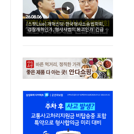
[스팟Live] 개혁신당·한국형사소송법학회,
'검찰개혁인가, 형사사법의 붕괴인가' 긴급 세
미나｜26.08.06