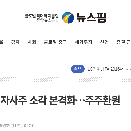
울
경제
사회
글로벌·중국
해외투자
산업
증권·
李대통령 "취약계층 되
[뉴스핌 이 시각 PICK]
LG전자, IFA 2026서 '
'SSD 프리미엄' 놓친 
속보
제이씨케미칼, 상반기 영
李대통령 "기후재난 뉴노
오세훈 "서민 전·월세 
융, 자사주 소각 본격화…주주환원
보훈부 "노태우 참배 계
온코닉테라퓨틱스 '자큐보
오세훈 '여론조사 대납'
26년05월12일 09:10
현대百 지주체제 '마지막