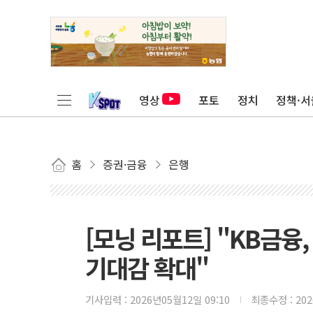
영상
포토
정치
정책·서
홈
증권·금융
은행
[모닝 리포트] "KB금
기대감 확대"
기사입력 :
2026년05월12일 09:10
최종수정 :
20