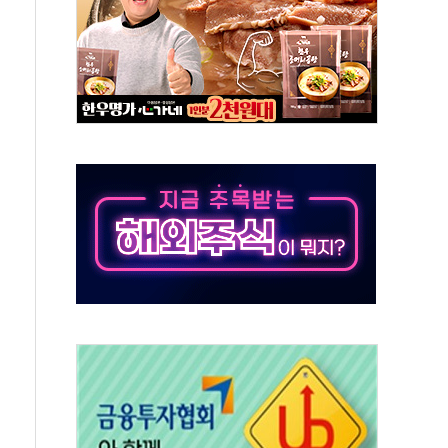
논란...법조계 "법적근거 없어, 위법수집증거 가능성"
 확산, 식품안전 점검 강화
름의 베선트식 QE..."연준에 부담 가중"
 탄핵 공감, 사실 아니다…대법관 신속 제청 해야"
록
9도 기록
 외신에서나 보던 일"…전방위 대응 지시
원 중앙협의회와 맞손…수용자·가족 법률지원 확대
즈 워 챔피언십 개최