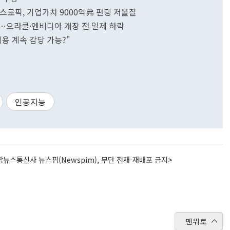
앤스로픽, 기업가치 9000억弗 펀딩 저울질
급락…오라클·엔비디아 개장 전 일제 하락
비용 계속 감당 가능?"
인공지능
뉴스통신사 뉴스핌(Newspim), 무단 전재-재배포 금지>
맨위로