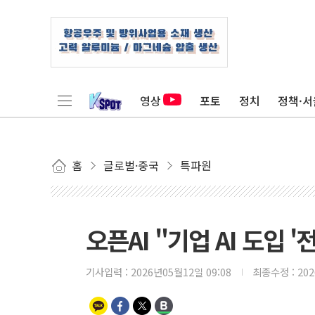
영상
포토
정치
정책·서
홈
글로벌·중국
특파원
오픈AI "기업 AI 도입 '
기사입력 :
2026년05월12일 09:08
최종수정 :
20