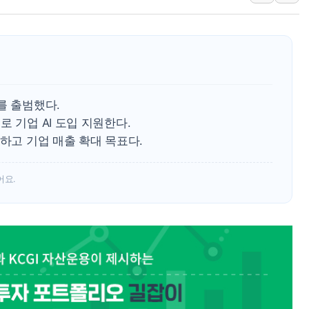
인도, 차량 간 통신시
Sh수협은행, 상상인
무역선부터 요트까지..
서연컴퍼니, 시드 투
피치 "韓 코스피 약세
를 출범했다.
법원, 한미 임주현 지
 기업 AI 도입 지원한다.
엔씨, '게임스컴 202
조하고 기업 매출 확대 목표다.
롯데백화점, '홈스타일
[AI 카드뉴스] 어린
어요.
운수업·기업활동 '원스