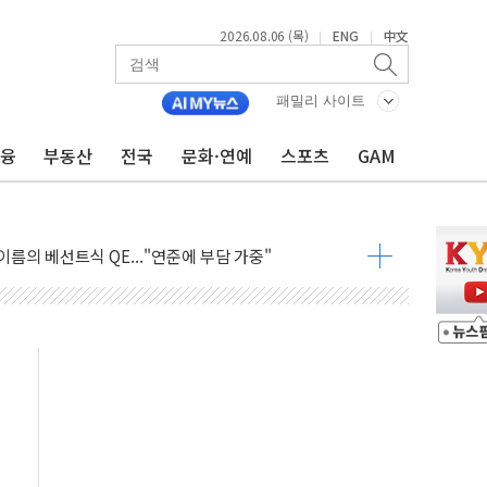
2026.08.06 (목)
ENG
中文
|
|
패밀리 사이트
금융
부동산
전국
문화·연예
스포츠
GAM
부 논란...법조계 "법적근거 없어, 위법수집증거 가능성"
파장 확산, 식품안전 점검 강화
이름의 베선트식 QE..."연준에 부담 가중"
장 탄핵 공감, 사실 아니다…대법관 신속 제청 해야"
 기록
 39도 기록
, 외신에서나 보던 일"…전방위 대응 지시
위원 중앙협의회와 맞손…수용자·가족 법률지원 확대
너즈 워 챔피언십 개최
실승무원 공개채용