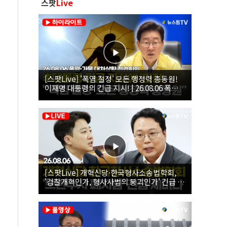
스팟
Live
[스팟Live] '폭염 절정' 모든 행정력 총동원!
이재명 대통령의 긴급 지시! | 26.08.06 폭염•
가뭄 대처상황 점검회의
[스팟Live] 개혁신당·한국형사소송법학회,
'검찰개혁인가, 형사사법의 붕괴인가' 긴급 세
미나｜26.08.06