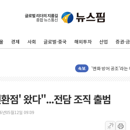
울
경제
사회
글로벌·중국
해외투자
산업
증권·
'檢 합수본 참여' 여
中 '항생제 개구리' 
'엔화 방어 공조'라는 
속보
청와대 "조희대 대법원
서울 최고 기온 39도
폭염 이어지는 서울...
전환점' 왔다"...전담 조직 출범
李대통령 "40도 폭염
법무법인 YK, 교정
26년05월12일 09:09
컴투스, 8일부터 서머
가
제주항공, 하반기 객
가