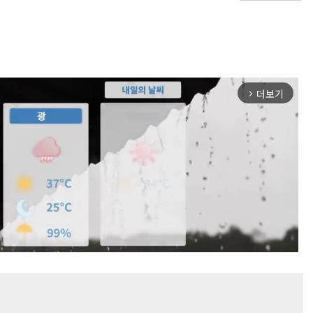
더보기
arrow_forward_ios
Mute