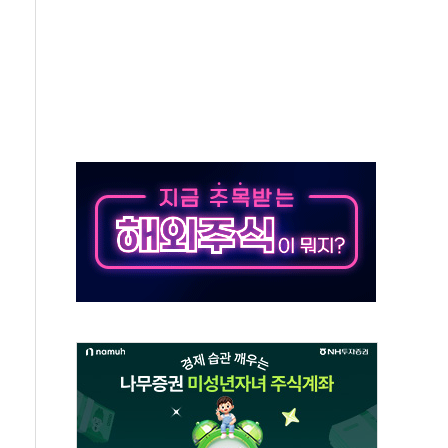
스템 장착 의무화 추진..."업계 성장 저해" 우려도
증권 인수 추진
.관세청, 해상 마약밀수 '3중 차단'
자 유치…일본·동남아 사업 확대
 장기화 시 주택수요 위축 우려"
분 100억 가압류 결정…4자 연합 균열 조짐
6'서 글로벌 신작 라인업 공개
링 페어'…리빙 최대 50% 할인
이집·유치원 비상! 수족구병이 다시 유행합니다.
톱'으로...데이터처, 기업 3만1000곳 경제통계조사