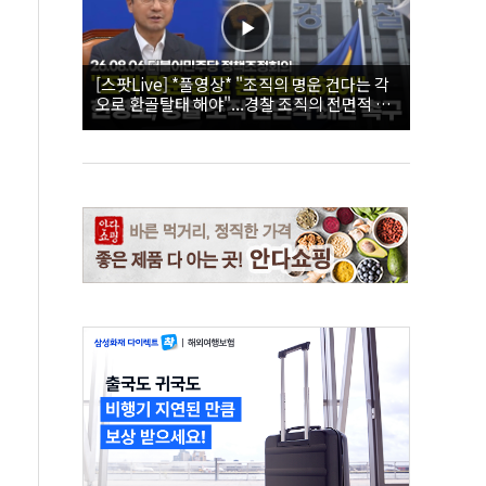
[스팟Live] *풀영상* "조직의 명운 건다는 각
오로 환골탈태 해야"...경찰 조직의 전면적 쇄
신 촉구한 한병도 | 26.08.06 더불어민주당 정
책조정회의