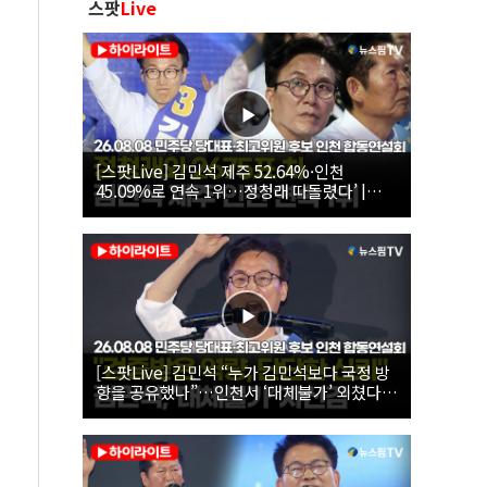
스팟
Live
[스팟Live] 김민석 제주 52.64%·인천
45.09%로 연속 1위…정청래 따돌렸다’ |
26.08.08 더불어민주당 당대표·최고위원 후
보 인천 합동연설회
[스팟Live] 김민석 “누가 김민석보다 국정 방
향을 공유했나”…인천서 ‘대체불가’ 외쳤다 |
26.08.08 더불어민주당 당대표·최고위원 후
보 인천 합동연설회