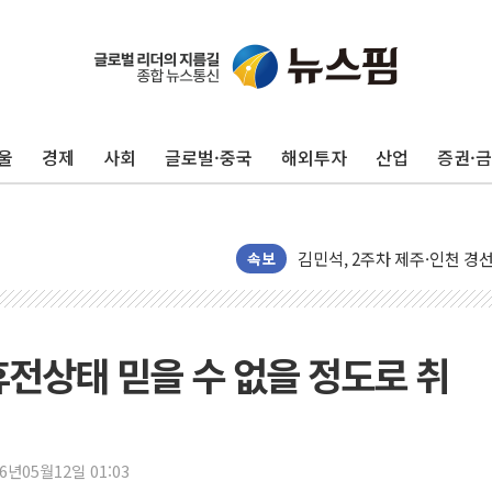
울
경제
사회
글로벌·중국
해외투자
산업
증권·
[종합] 김민석, 정청래에 '0.86
인천 합동연설회 나선 송영길
김민석, 2주차 제주·인천 경선서
속보
인사하는 김민석 당대표 후보
[속보] 민주, 제주·인천 경선 결
[속보] 민주, 인천 경선 결과 발
휴전상태 믿을 수 없을 정도로 취
[속보] 민주, 제주 경선 결과 발
이번주 국내 주요 금융일정(8.1
美, 이란전 출구전략 만지작
26년05월12일 01:03
강릉·동해·삼척 시간당 최대 