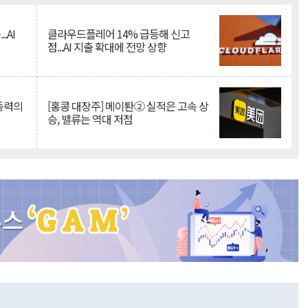
.AI
클라우드플레어 14% 급등해 신고
점...AI 지출 확대에 전망 상향
 동력의
[홍콩 대장주] 메이퇀② 실적은 고속 상
승, 밸류는 역대 저점