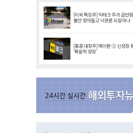
[미국 특징주] 빅테크 주가 급반등..
불안 잦아들고 낙관론 되살아나
[홍콩 대장주] 메이퇀 ③ 신성장
'폭발적 성장'