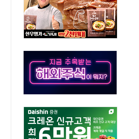
 환경미화원 수거차에 치여 사망
동…60대 남성 2명 숨져
보는 일 없게"…'결혼 페널티' 22개 과제 손본다
터보트 전복…1명 사망·1명 실종
의 날 참석..."국제적 시민 연대로 목소리 내야"
 실종 60대 나흘만에 숨진 채 발견
 살해 10대 아들 체포
' 받아친 정청래…제주 연설서 신경전 고조
지시…與 "적극 환영"·野 "졸속 국정"
10일까지 최대 3.5m 높은 물결