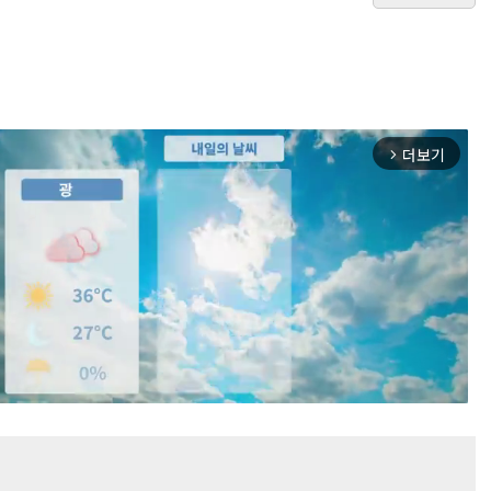
더보기
arrow_forward_ios
Mute