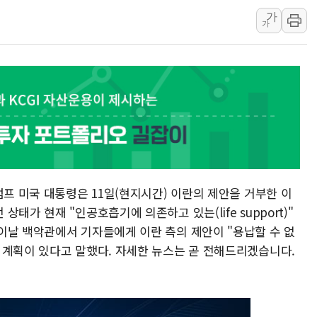
폐기물 수거하다 참변…60대
가
가
서울 중랑구 주택가서 흉기 난
李대통령 "결혼 때문에 손해 
여수 오동도 인근 해상서 모
추미애, '위안부' 피해자 기림
인천 선재도 갯벌서 해루질 중
인천서 말다툼 중 어머니 흉기
'화합' 꺼낸 김민석에 '뻔뻔
李대통령, ISA 개편 재검토 
럼프 미국 대통령은 11일(현지시간) 이란의 제안을 거부한 이
동해중부 전 해상 풍랑주의보…
태가 현재 "인공호흡기에 의존하고 있는(life support)"
이날 백악관에서 기자들에게 이란 측의 제안이 "용납할 수 없
 계획이 있다고 말했다. 자세한 뉴스는 곧 전해드리겠습니다.