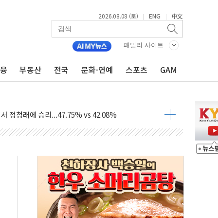
2026.08.08 (토)
ENG
中文
|
|
패밀리 사이트
금융
부동산
전국
문화·연예
스포츠
GAM
%p' 차 재역전 성공...金 45.42% vs 鄭 44.56%
·정청래·김민석 당대표 후보
 정청래에 승리...47.75% vs 42.08%
과 발표...김민석 47.75% 정청래 42.08%
표...김민석 45.09% 정청래 43.27% 송영길 11.63%
표...김민석 52.64% 정청래 39.89% 송영길 7.47%
0~8.14)
…공습 한계·탄약 부족 현실화
50㎜ 폭우…강원 동해안 강한 비 이어져