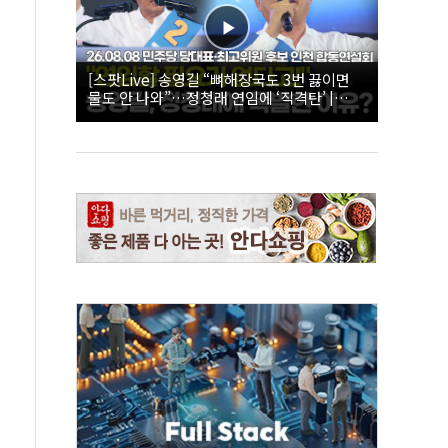
[스팟Live] 송영길 “뼈해장국도 3번 끓이면
물도 안 나와”…정청래 연임에 ‘직격탄’ |
26.08.08 더불어민주당 당대표·최고위원 후
보 인천 합동연설회