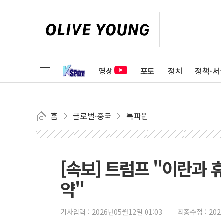
영상
포토
정치
정책·서
홈
글로벌·중국
특파원
[속보] 트럼프 "이란과 
약"
기사입력 :
2026년05월12일 01:03
최종수정 :
20