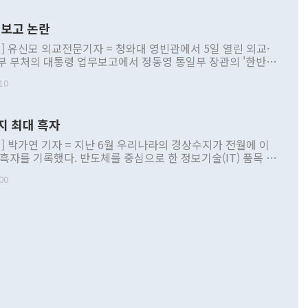
보고 논란
] 유신모 외교전문기자 = 청와대 영빈관에서 5일 열린 외교·
부 부처의 대통령 업무보고에서 정동영 통일부 장관의 '한반도
 구상'과 업무보고 발언이 논란을 빚고 있다. 이날 정 장관의
10
정부 내 조율을 거치지 않은 사안을 정책으로 추진하겠다고 공
는가 하면 사실 관계에 맞지 않은 설명도 있었다. 이재명 대통
로 신중을 기해 달라고 경고했고, 조현 외교부 장관은 '이상
지 최대 흑자
 근거한 비현실적 구상'이라는 비판을 내놨다. 그동안 정 장
책 관련 발언이 물의를 빚은 적은 여러 번 있지만 대통령과 유
] 박가연 기자 = 지난 6월 우리나라의 경상수지가 전월에 이
이 공개적으로 부정적 입장을 표명한 것은 이례적이다. 정 장
 흑자를 기록했다. 반도체를 중심으로 한 정보기술(IT) 품목 수
대북 접근법과 월권을 제어해야 한다는 목소리도 높아지고 있
간 상품수출이 처음으로 1000억달러를 넘어선 영향이다. [자
00
 따르
기자간담회를 하고 있다. [사진=통일부] 2026.07.23 ◆통일
 경상수지는 497억3000만달러 흑자로 집계됐다. 전월(386억
 넘어선 주장 정 장관은 이날 업무보고에서 '한반도 평화공존
)에 이어 두 달 연속 월간 기준 역대 최대 기록을 갈아치웠다.
 설명하면서 이재명 정부 2년차 핵심 과제로 상호 존중·평화
해 상반기 누적 경상수지 흑자는 1910억1000만달러를 기록
·핵 없는 한반도 등 3대 기본 방향을 제시했다. 정 장관은 "대
지 흑자를 견인한 것은 상품수지다. 6월 상품수지는 478억
언어는 멈춰야 한다"면서 주적 용어 대체를 주장했다. 지난 25
 흑자를 기록하며 전월에 이어 역대 최대를 다시 썼다. 국제수
D(완전하고 검증가능하며 되돌릴 수 없는 비핵화) 구도는 이미
수출은 1123억7000만달러로 전년 동월 대비 84.5% 증가하
했다. 또 "현 시점에서 흘러간 선(先)비핵화만 되뇌는 것은
 처음으로 1000억달러를 넘어섰다. 상품수입은 644억8000만
 데 힘이 되지 않는다"고 주장했다. 정 장관은 또 "정전 체제
6% 늘었다. 통관 기준으로는 반도체 수출이 전년 동월 대비
로 바꾸는 논의에 착수하겠다"면서 "북·미 정상회담 견인과
증했고 컴퓨터·주변기기(SSD)는 282.7% 증가했다. IT 품목