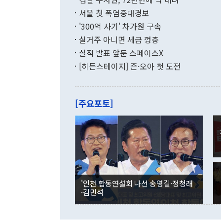
함께 4자 대
수출은 160
지만 이 대통
서울 첫 폭염중대경보
(18.6%) 
화공존 정책이
했다. 통관 기
'300억 사기' 차가원 구속
다"고 지적했
(16.4%)
투리가 잡혀 
실거주 아니면 세금 껑충
월(-10억9
쁜 상황이 초
증가와 유류할
실적 발표 앞둔 스페이스X
9·19 군사
기록했지만 
[히든스테이지] 즌·오아 첫 도전
"우리의 선의
로 전환됐다.
으로 약간의 의문
를 기록해 전
관은 업무보고
는 배당수입
주의에 근거한
줄면서 25억
[주요포토]
라며 "여러분
억1000만달
이 9월 러시
였던 올해 3
며 "정부 차
인의 해외투자
은 "그것은 
각각 증가했다
잘랐다. 정 
국인의 국내 
않았다는 점에
감소하며 전월
사합의 복원,
경신했다. 외
권이라는 지적
분기 말 만기
뒤 "여기 업
다. 내국인의
'인천 합동연설회 나선 송영길·정청래
부의 한 소식
다. eoyn2@
·김민석
를 거쳐 결정
련 부처 장관
하고 대통령의