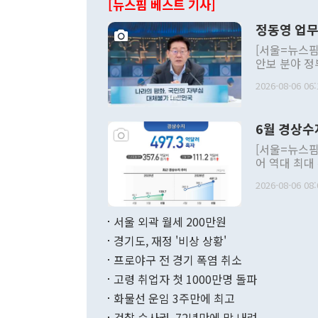
[뉴스핌 베스트 기사]
정동영 업무
[서울=뉴스핌
안보 분야 정
평화공존 발전
2026-08-06 06:
발언 중에는 
언한 것이 있
령은 공개적으
6월 경상수
주의적 희망에
관의 대북 정
[서울=뉴스핌
관 부처 장관
어 역대 최대
관의 무리한 
출 호조로 월
다. [정동영 통일부 장관이 지난달 23일 오후 서울 종로구 정부서울청사에
2026-08-06 08:
료=한국은행] 한국은행이 6일 발표한 '2026년 6월 국제수지(잠정)'에
서 취임 1주년 
면 지난 6월
부 장관 권한
1000만달러
서울 외곽 월세 200만원
발전 구상'을
이에 따라 올
적 갈등 해결
경기도, 재정 '비상 상황'
했다. 경상수
결과 혐오의 
9000만달러
프로야구 전 경기 폭염 취소
년간의 CVI
지 기준 상품
고령 취업자 첫 1000만명 돌파
무너졌다고도 
며 월간 기준
현실을 바꾸는
달러로 38.
화물선 운임 3주만에 최고
를 평화 체제
196.9% 급
검찰 수사권, 72년만에 막 내려